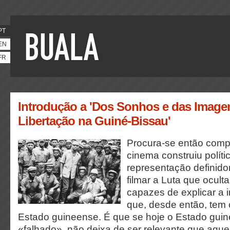
PT
EN
FR
Introdução a 'Dos Sonhos e das Imagen
Libertação na Guiné-Bissau'
Procura-se então com
cinema construiu políti
representação definid
filmar a Luta que ocu
capazes de explicar a in
que, desde então, tem 
Estado guineense. É que se hoje o Estado guin
«falhado», não deixa de ser relevante que aque