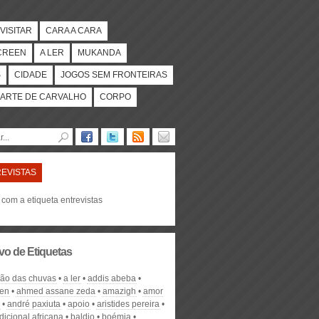
VISITAR
CARA A CARA
CREEN
A LER
MUKANDA
S
CIDADE
JOGOS SEM FRONTEIRAS
ARTE DE CARVALHO
CORPO
EVISTAS
 com a etiqueta entrevistas
vo de Etiquetas
ção das chuvas
a ler
addis abeba
en
ahmed assane zeda
amazigh
amor
andré paxiuta
apoio
aristides pereira
adicional africana
baldio
boémia