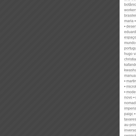
botâni
worker
brasile
maria
deser
eduard
espaç
mundo
portug
hugo v
christ
kafand
kwasha
manual
marti
micro
mode
novo
nomad
imperia
paigc
tavare
au-pri
invers
seminá