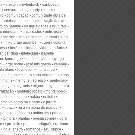
ca
breyten breytenbach
caribbean
s
censura
chega party
cinema
iro
comunicação
comunidade obra de
daniela vieitas
descolonização das artes
to do namibe
desigualdades estruturais
o mondlane
encantados
entrevista
o
fanzine
faro
feminism
festival fim do
fim
giorgio agamben
guerra colonial
uesa
herói
história de vida
honduras
an der ding
intelectual
isabelle
iane kouraogo
ismaël césaire nebyinga
o
jorge rocha
josé luís garcia
kalahari
la blues
l'évolution
manu chao
 de língua e cultura cabo-verdiana
maps
m moniz
memoirs. regresso
meritocracy
biologia
migrants
migrar
miguel ribeiro
rnização
monteiro lobato
montemor-o-
museu do aljube
nakba
nelisita
ismo
o corpo na cidade
o jardim
l
opaco
ou a vã gloria de mandar
palestra
pássaro
patriarchy
paulo
s
pintora
plantas
poesia sonora
port-
nce
prefácio
projeto português
racismo
o
rio e janeiro
romance
saul kripke
rio de arte
sheila walker
singularidade