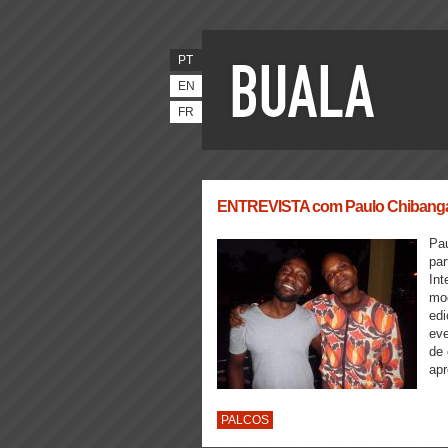
PT
EN
FR
ENTREVISTA com Paulo Chibanga (
Pau
par
Int
moc
edi
eve
de 
apr
PALCOS