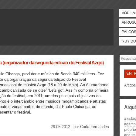
VOU LÁ 
AFROS
PALCO
RUY DU
organizador da segunda edicao do Festival Azgo)
ENTR
lo Cibanga, produtor e músico da Banda 340 mililitros. Fez
te da organização da segunda edição do Festival
ernacional de música Azgo (18 a 20 de Maio). Ao é uma forma
Artigos
ambicanizada de se dizer “Lets go”. Assim como na primeira
ção do festival, em 2011, um dos principais objectivos do
nto é o intercâmbio entre músicos moçambicanos e artistas
outros várias partes do mundo, diz Paulo Chibanga, ao
Arqui
esentar o festival.
a esta
agamb
26.05.2012 | por
Carla Fernandes
próprio
arte tr