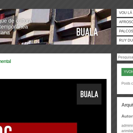
VOU LÁ 
gue de cultura
AFROS
temporânea
PALCO
icana
RUY DU
ental
YVO
Posts 
Arqui
Autor
admini
arimil