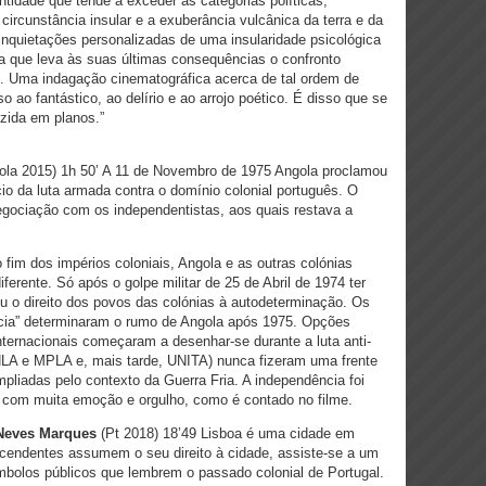
tidade que tende a exceder as categorias políticas,
 circunstância insular e a exuberância vulcânica da terra e da
nquietações personalizadas de uma insularidade psicológica
ca que leva às suas últimas consequências o confronto
n. Uma indagação cinematográfica acerca de tal ordem de
 ao fantástico, ao delírio e ao arrojo poético. É disso que se
uzida em planos.”
la 2015) 1h 50’ A 11 de Novembro de 1975 Angola proclamou
io da luta armada contra o domínio colonial português. O
egociação com os independentistas, aos quais restava a
fim dos impérios coloniais, Angola e as outras colónias
rente. Só após o golpe militar de 25 de Abril de 1974 ter
u o direito dos povos das colónias à autodeterminação. Os
cia” determinaram o rumo de Angola após 1975. Opções
 internacionais começaram a desenhar-se durante a luta anti-
FNLA e MPLA e, mais tarde, UNITA) nunca fizeram uma frente
liadas pelo contexto da Guerra Fria. A independência foi
 com muita emoção e orgulho, como é contado no filme.
 Neves Marques
(Pt 2018) 18’49 Lisboa é uma cidade em
endentes assumem o seu direito à cidade, assiste-se a um
bolos públicos que lembrem o passado colonial de Portugal.