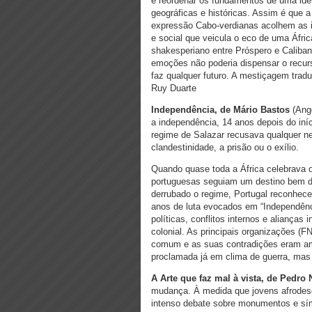
e reordenar os fundamentos de uma iden
geográficas e históricas. Assim é que a
expressão Cabo-verdianas acolhem as i
e social que veicula o eco de uma Áfri
shakesperiano entre Próspero e Caliba
emoções não poderia dispensar o recurso
faz qualquer futuro. A mestiçagem trad
Ruy Duarte
Independência, de Mário Bastos
(Ango
a independência, 14 anos depois do iníc
regime de Salazar recusava qualquer n
clandestinidade, a prisão ou o exílio.
Quando quase toda a África celebrava o 
portuguesas seguiam um destino bem dife
derrubado o regime, Portugal reconhece
anos de luta evocados em “Independên
políticas, conflitos internos e alianças
colonial. As principais organizações (
comum e as suas contradições eram amp
proclamada já em clima de guerra, mas
A Arte que faz mal à vista, de Pedro
mudança. À medida que jovens afrodesc
intenso debate sobre monumentos e sím