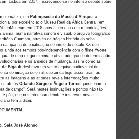
da em Lisboa em 2017, inscrevendo-se no intenso debate sobre
roblematiza, em
Palimpseste du Musée d’Afrique
, a
lonial por excelência: o Museu Real da África Central, em
o AfricaMuseum em 2018 após cinco anos em remodelações.
y
anima, numa narrativa sonora e visual, o arquivo fotográfico
rritório Cuamata, através da trágica história do soba
sta campanha de pacificação do início do século XX que
s ainda aos tempos pós-independência com o filme
Yvone
figura de uma ex-guerrilheira e ativistade grande determinação
revolucionárias e os anseios de mudança, assim como as
l de Bigault
desbrava um vasto arquivo audiovisual do
lenta dominação colonial, que ainda hoje assombram as
re as imagens e as atitudes revela interrogações muito
o os atores
Orlando Sérgio
e
Ângelo Torres
questionam a
fora de campo”. Será nestes insinuações e pontos não tão
i e pós, que nos interessa debate e inscrever novas
diano tem a dizer.
 DOCUMENTAL
o, Sala José Afonso