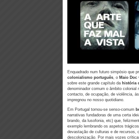
Enquadrado num futuro simpósio que pr
colonialismo português
, o
Maio Doc
sobre este grande capítulo da
história 
denominador comum o âmbito colonial 
contacto, de ocupação, de violência, às
impregnou no nosso quotidiano.
Em Portugal tornou-se senso-comum
b
narrativas fundadoras de uma certa ide
brando, da lusofonia, etc) que, felizme
exemplo lembrando os aspetos trágicos
devastação de culturas e de recursos, 
descolonização. Por mais vozes crític