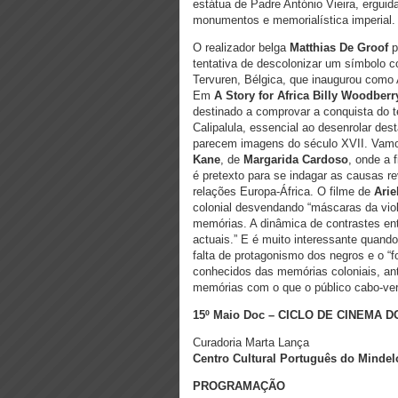
estátua de Padre António Vieira, ergui
monumentos e memorialística imperial.
O realizador belga
Matthias De Groof
p
tentativa de descolonizar um símbolo co
Tervuren, Bélgica, que inaugurou com
Em
A Story for Africa
Billy Woodberr
destinado a comprovar a conquista do te
Calipalula, essencial ao desenrolar de
parecem imagens do século XVII. Vamo
Kane
, de
Margarida Cardoso
, onde a 
é pretexto para se indagar as causas 
relações Europa-África. O filme de
Arie
colonial desvendando “máscaras da vio
memórias. A dinâmica de contrastes ent
actuais.” E é muito interessante quand
falta de protagonismo dos negros e o “
conhecidos das memórias coloniais, ant
memórias com o que o público cabo-ver
15º Maio Doc – CICLO DE CINEMA
Curadoria Marta Lança
Centro Cultural Português do Mindel
PROGRAMAÇÃO