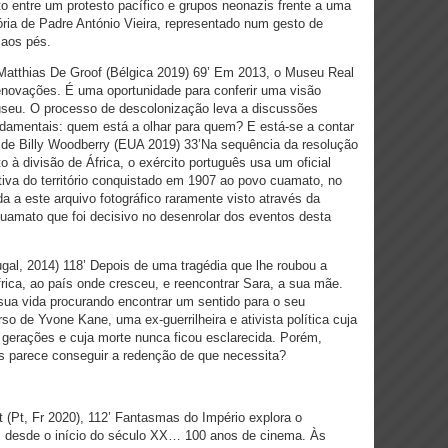
 entre um protesto pacífico e grupos neonazis frente a uma
ia de Padre António Vieira, representado num gesto de
 aos pés.
 Matthias De Groof (Bélgica 2019) 69’ Em 2013, o Museu Real
 renovações. É uma oportunidade para conferir uma visão
seu. O processo de descolonização leva a discussões
ndamentais: quem está a olhar para quem? E está-se a contar
, de Billy Woodberry (EUA 2019) 33’Na sequência da resolução
 à divisão de África, o exército português usa um oficial
tiva do território conquistado em 1907 ao povo cuamato, no
da a este arquivo fotográfico raramente visto através da
o cuamato que foi decisivo no desenrolar dos eventos desta
gal, 2014) 118’ Depois de uma tragédia que lhe roubou a
África, ao país onde cresceu, e reencontrar Sara, a sua mãe.
sua vida procurando encontrar um sentido para o seu
so de Yvone Kane, uma ex-guerrilheira e ativista política cuja
gerações e cuja morte nunca ficou esclarecida. Porém,
 parece conseguir a redenção de que necessita?
lt (Pt, Fr 2020), 112’
Fantasmas do Império explora o
ês desde o início do século XX… 100 anos de cinema. Às