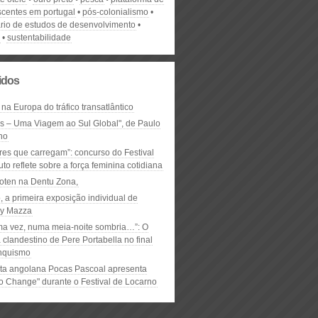
scentes em portugal
pós-colonialismo
rio de estudos de desenvolvimento
sustentabilidade
lidos
 na Europa do tráfico transatlântico
ós – Uma Viagem ao Sul Global", de Paulo
ho
res que carregam”: concurso do Festival
to reflete sobre a força feminina cotidiana
oten na Dentu Zona,
, a primeira exposição individual de
y Mazza
ma vez, numa meia-noite sombria…”: O
clandestino de Pere Portabella no final
nquismo
ta angolana Pocas Pascoal apresenta
to Change" durante o Festival de Locarno