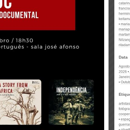
catari
franci
hermin
keitam
mari
mariap
martam
Nilzan
ritada
Data
Agosto
2026
Janeir
Outub
Etiqu
artista
fotógr
cooper
espaç
guerras
olivet