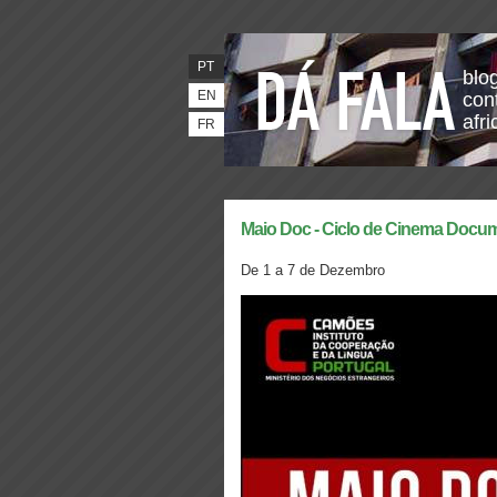
PT
blo
EN
con
afr
FR
Maio Doc - Ciclo de Cinema Docum
De 1 a 7 de Dezembro