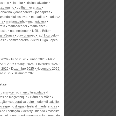
nasanto
claudiar
cristinasalvador
scabagulho
guilhermecartaxo
iobovino
joanapereira
joanapires
ayanda
luisestevao
mariadias
marialuz
ana
marianapinho
mariapicarra
rata
martacacador
martalanca
estre
nadinesiegert
Nélida Brito
gelaSouza
otavioraposo
raul f. curvelo
masio
samirapereira
Victor Hugo Lopes
 2026
Julho 2026
Junho 2026
Maio
Abril 2026
Março 2026
Fevereiro 2026
o 2026
Dezembro 2025
Novembro 2025
ro 2025
Setembro 2025
etas
s trans
centro interculturacidade 4
afos de moçambique
cláudia simões
ação
cooperativa outro modo
dj satelite.
o espelho d'agua
festival interferências
 de libertação
identity
irlanda
mosaiko
te otele
ouro preto
pesca
plataforma de