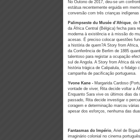
No Outono de 2017, deu-se um confronto
estátua recentemente erguida em memór
conversão com três crianças indígenas
Palimpseste du Musée d’Afrique
, de
da África Central (Bélgica) fecha para
moderna à existência e à missão do mu
acesas. É preciso colocar questões fu
a história de quem?A Story from Africa
da Conferência de Berlim de 1885 quanto
talentoso para registar a ocupação efec
sul de Angola. A Story from Africa dá vi
história trágica de Calipalula, o fidalg
campanha de pacificação portuguesa.
Yvone Kane -
Margarida Cardoso (Portu
vontade de viver, Rita decide voltar a 
Enquanto Sara vive os últimos dias da 
passado, Rita decide investigar o percur
coragem e determinação marcou várias 
apesar dos esforços, nenhuma das duas
Fantasmas do Império
, Ariel de Bigau
imaginário colonial no cinema portugu