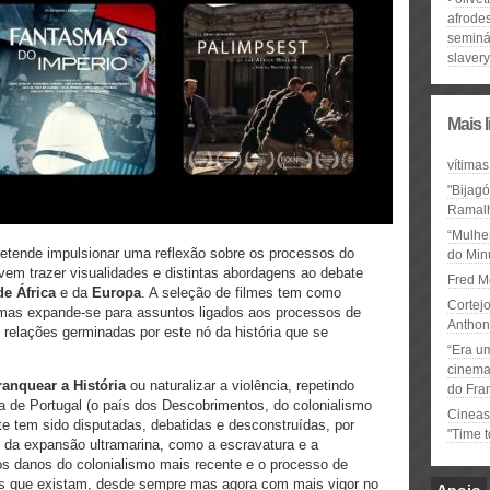
afrode
seminá
slavery
Mais 
vítimas
"Bijag
Ramal
“Mulhe
etende impulsionar uma reflexão sobre os processos do
do Minu
vem trazer visualidades e distintas abordagens ao debate
Fred M
de África
e da
Europa
. A seleção de filmes tem como
Cortejo
mas expande-se para assuntos ligados aos processos de
Anthon
 relações germinadas por este nó da história que se
“Era u
cinema 
ranquear a História
ou naturalizar a violência, repetindo
do Fra
ia de Portugal (o país dos Descobrimentos, do colonialismo
Cineas
nte tem sido disputadas, debatidas e desconstruídas, por
"Time 
 da expansão ultramarina, como a escravatura e a
os danos do colonialismo mais recente e o processo de
as que existam, desde sempre mas agora com mais vigor no