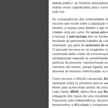
debate público, as histórias atenuadora
muitas vezes capitalizadas para o turi
tudo isto.
As consequências das continuidades da 
racismo que incide sobre a população n
entanto, p espaço para debater e agir 
cidades está em curso. As
vozes pós-c
e teorias) e
anti-racistas
têm-se fortale
resultado do persistente trabalho de col
sobretudo, por parte do
activismo de su
O passado inscreve-se no imaginário co
sustentado pelos meios de comunicação
reinterpretado segundo as sensibilidade
políticas do presente, transformando-s
memória são tensos, porque ligados aos
desvelar de histórias memorizadas ou s
Como escreve o filósofo camaronês
Ac
reparação [são] os primeiros passos pa
filmes para acrescentar pontos de vista
Cabo Verde.
MOIA
, último filme que
Ru
indagação dos traços de uma crioulidad
Passamos pelo Independência, da promi
testemunhos a dificuldade e conquistas d