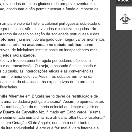
Apoio
s, revestidas de feitos gloriosos de um povo aventureiro,
smo, continuam a não permitir pensar a fundo o impacto de
ampla e violenta história colonial portuguesa, sobretudo o
egra e cigana, são relativizadas e inclusive negadas. No
em torno da descolonização da sociedade portuguesa e das
oloniais
(num sentido alargado que integra vários momentos
cido na
arte
, na
academia
e no
debate público
, como
etivos, de iniciativas institucionais ou independentes mas,
jeitos racializados
.
lectivo frequentemente regido por poderes públicos e
 e de transmissão. Ou seja, o passado é selecionado e
s culturais, as interrogações éticas e as conveniências
e em memória coletiva. Assim, os debates em torno da
 anseios da atualidade, às expectativas do futuro e ao
ilenciadas.
hille Mbembe
em Brutalisme “o dever de restituição e de
ra uma verdadeira justiça planetária”. Assim, propomos estes
 às ramificações da memória colonial ao debate a partir de
y Duarte de Carvalho
fez, filmado em Cabo Verde, “é uma
e sedimentada numa dinâmica africana, atlântica e lusófona.”
ssora Geração 80 de Angola, que conta entre tantos
a luta anti-colonial. A arte que faz mal à vista interpela a