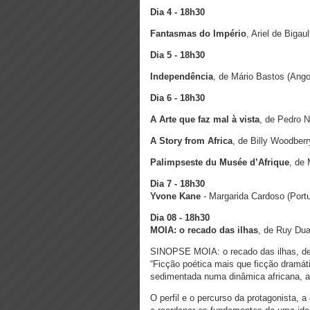
Dia 4 - 18h30
Fantasmas do Império
, Ariel de Bigau
Dia 5 - 18h30
Independência
, de Mário Bastos (Ango
Dia 6 - 18h30
A Arte que faz mal à vista
, de Pedro 
A Story from Africa
, de Billy Woodber
Palimpseste du Musée d’Afrique
, de 
Dia 7 -
18h30
Yvone Kane
- Margarida Cardoso (Portu
Dia 08 - 18h30
MOIA: o recado das ilhas
, de Ruy Dua
SINOPSE MOIA: o recado das ilhas, de 
“Ficção poética mais que ficção dramá
sedimentada numa dinâmica africana, at
O perfil e o percurso da protagonista,