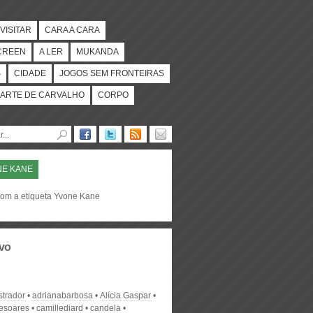
VISITAR
CARA A CARA
CREEN
A LER
MUKANDA
S
CIDADE
JOGOS SEM FRONTEIRAS
ARTE DE CARVALHO
CORPO
NE KANE
com a etiqueta Yvone Kane
vo
strador
adrianabarbosa
Alícia Gaspar
desoares
camillediard
candela