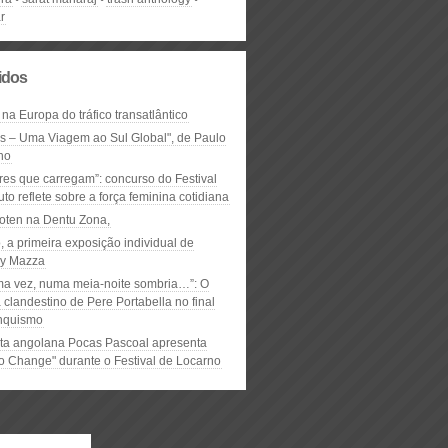
r
lidos
 na Europa do tráfico transatlântico
ós – Uma Viagem ao Sul Global", de Paulo
ho
res que carregam”: concurso do Festival
to reflete sobre a força feminina cotidiana
oten na Dentu Zona,
, a primeira exposição individual de
y Mazza
ma vez, numa meia-noite sombria…”: O
clandestino de Pere Portabella no final
nquismo
ta angolana Pocas Pascoal apresenta
to Change" durante o Festival de Locarno