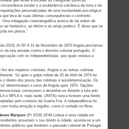
tidade que tende a exceder as categorias políticas,
 circunstância insular e a exuberância vulcânica da terra e da
nquietações personalizadas de uma insularidade psicológica
ca que leva às suas últimas consequências o confronto
n. Uma indagação cinematográfica acerca de tal ordem de
 ao fantástico, ao delírio e ao arrojo poético. É disso que se
uzida em planos.”
la 2015) 1h 50’ A 11 de Novembro de 1975 Angola proclamou
io da luta armada contra o domínio colonial português. O
egociação com os independentistas, aos quais restava a
fim dos impérios coloniais, Angola e as outras colónias
rente. Só após o golpe militar de 25 de Abril de 1974 ter
u o direito dos povos das colónias à autodeterminação. Os
cia” determinaram o rumo de Angola após 1975. Opções
 internacionais começaram a desenhar-se durante a luta anti-
FNLA e MPLA e, mais tarde, UNITA) nunca fizeram uma frente
liadas pelo contexto da Guerra Fria. A independência foi
 com muita emoção e orgulho, como é contado no filme.
 Neves Marques
(Pt 2018) 18’49 Lisboa é uma cidade em
endentes assumem o seu direito à cidade, assiste-se a um
bolos públicos que lembrem o passado colonial de Portugal.