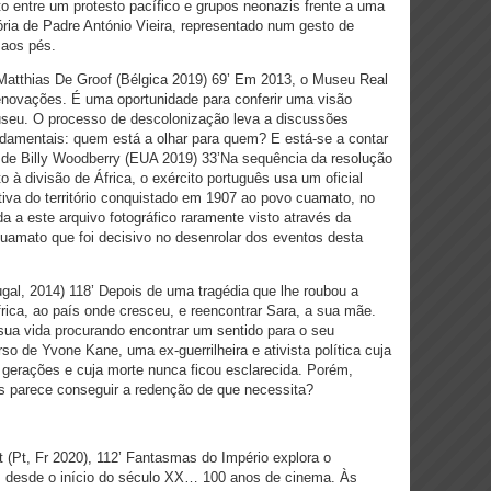
 entre um protesto pacífico e grupos neonazis frente a uma
ia de Padre António Vieira, representado num gesto de
 aos pés.
 Matthias De Groof (Bélgica 2019) 69’ Em 2013, o Museu Real
 renovações. É uma oportunidade para conferir uma visão
seu. O processo de descolonização leva a discussões
ndamentais: quem está a olhar para quem? E está-se a contar
, de Billy Woodberry (EUA 2019) 33’Na sequência da resolução
 à divisão de África, o exército português usa um oficial
tiva do território conquistado em 1907 ao povo cuamato, no
da a este arquivo fotográfico raramente visto através da
o cuamato que foi decisivo no desenrolar dos eventos desta
gal, 2014) 118’ Depois de uma tragédia que lhe roubou a
África, ao país onde cresceu, e reencontrar Sara, a sua mãe.
sua vida procurando encontrar um sentido para o seu
so de Yvone Kane, uma ex-guerrilheira e ativista política cuja
gerações e cuja morte nunca ficou esclarecida. Porém,
 parece conseguir a redenção de que necessita?
lt (Pt, Fr 2020), 112’
Fantasmas do Império explora o
ês desde o início do século XX… 100 anos de cinema. Às