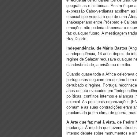
e reordenar os fundamentos de uma iden
geográficas e históricas. Assim é que a
expressão Cabo-verdianas acolhem as i
e social que veicula o eco de uma Áfri
shakesperiano entre Próspero e Caliba
emoções não poderia dispensar o recurso
faz qualquer futuro. A mestiçagem trad
Ruy Duarte
Independência, de Mário Bastos
(Ango
a independência, 14 anos depois do iníc
regime de Salazar recusava qualquer n
clandestinidade, a prisão ou o exílio.
Quando quase toda a África celebrava o 
portuguesas seguiam um destino bem dife
derrubado o regime, Portugal reconhece
anos de luta evocados em “Independên
políticas, conflitos internos e alianças
colonial. As principais organizações (
comum e as suas contradições eram amp
proclamada já em clima de guerra, mas
A Arte que faz mal à vista, de Pedro
mudança. À medida que jovens afrodesc
intenso debate sobre monumentos e sím