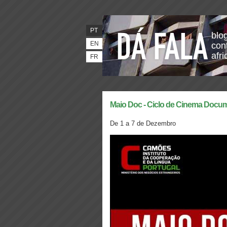
PT
blo
EN
con
afr
FR
Maio Doc - Ciclo de Cinema Docum
De 1 a 7 de Dezembro