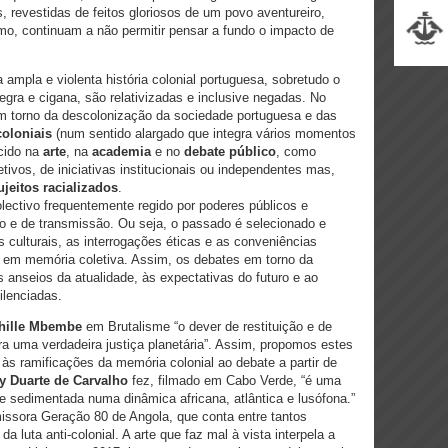
s, revestidas de feitos gloriosos de um povo aventureiro,
smo, continuam a não permitir pensar a fundo o impacto de
ampla e violenta história colonial portuguesa, sobretudo o
egra e cigana, são relativizadas e inclusive negadas. No
em torno da descolonização da sociedade portuguesa e das
oloniais
(num sentido alargado que integra vários momentos
cido na
arte
, na
academia
e no
debate público
, como
etivos, de iniciativas institucionais ou independentes mas,
jeitos racializados
.
lectivo frequentemente regido por poderes públicos e
 e de transmissão. Ou seja, o passado é selecionado e
s culturais, as interrogações éticas e as conveniências
e em memória coletiva. Assim, os debates em torno da
 anseios da atualidade, às expectativas do futuro e ao
ilenciadas.
hille Mbembe
em Brutalisme “o dever de restituição e de
ra uma verdadeira justiça planetária”. Assim, propomos estes
 às ramificações da memória colonial ao debate a partir de
y Duarte de Carvalho
fez, filmado em Cabo Verde, “é uma
e sedimentada numa dinâmica africana, atlântica e lusófona.”
ssora Geração 80 de Angola, que conta entre tantos
a luta anti-colonial. A arte que faz mal à vista interpela a