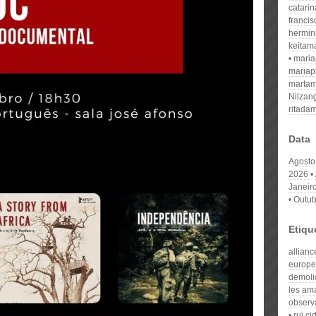
catari
franci
hermin
keitam
mari
mariap
martam
Nilzan
ritada
Data
Agosto
2026
Janeir
Outub
Etiqu
allianc
europ
demoli
les am
observ
rui ci