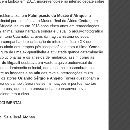
da em Lisboa em 2017, inscrevendo-se no intenso debate sobre
roblematiza, em
Palimpseste du Musée d’Afrique
, a
lonial por excelência: o Museu Real da África Central, em
o AfricaMuseum em 2018 após cinco anos em remodelações.
y
anima, numa narrativa sonora e visual, o arquivo fotográfico
rritório Cuamata, através da trágica história do soba
sta campanha de pacificação do início do século XX que
s ainda aos tempos pós-independência com o filme
Yvone
figura de uma ex-guerrilheira e ativistade grande determinação
revolucionárias e os anseios de mudança, assim como as
l de Bigault
desbrava um vasto arquivo audiovisual do
lenta dominação colonial, que ainda hoje assombram as
re as imagens e as atitudes revela interrogações muito
o os atores
Orlando Sérgio
e
Ângelo Torres
questionam a
fora de campo”. Será nestes insinuações e pontos não tão
i e pós, que nos interessa debate e inscrever novas
diano tem a dizer.
 DOCUMENTAL
o, Sala José Afonso