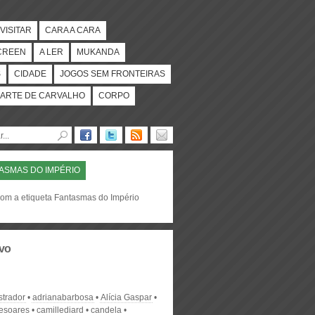
VISITAR
CARA A CARA
CREEN
A LER
MUKANDA
S
CIDADE
JOGOS SEM FRONTEIRAS
ARTE DE CARVALHO
CORPO
ASMAS DO IMPÉRIO
com a etiqueta Fantasmas do Império
vo
strador
adrianabarbosa
Alícia Gaspar
desoares
camillediard
candela