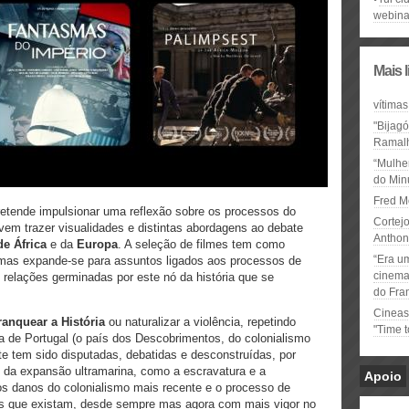
webina
Mais 
vítimas
"Bijag
Ramal
“Mulhe
do Minu
Fred M
etende impulsionar uma reflexão sobre os processos do
Cortejo
vem trazer visualidades e distintas abordagens ao debate
Anthon
de África
e da
Europa
. A seleção de filmes tem como
“Era u
mas expande-se para assuntos ligados aos processos de
cinema 
 relações germinadas por este nó da história que se
do Fra
Cineas
ranquear a História
ou naturalizar a violência, repetindo
"Time 
ia de Portugal (o país dos Descobrimentos, do colonialismo
nte tem sido disputadas, debatidas e desconstruídas, por
 da expansão ultramarina, como a escravatura e a
Apoio
os danos do colonialismo mais recente e o processo de
as que existam, desde sempre mas agora com mais vigor no