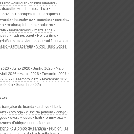
nasanto
claudiar
cristinasalvador
scabagulho
guilhermecartaxo
iobovino
joanapereira
joanapires
ayanda
luisestevao
mariadias
marialuz
ana
marianapinho
mariapicarra
rata
martacacador
martalanca
estre
nadinesiegert
Nélida Brito
gelaSouza
otavioraposo
raul f. curvelo
masio
samirapereira
Victor Hugo Lopes
 2026
Julho 2026
Junho 2026
Maio
Abril 2026
Março 2026
Fevereiro 2026
o 2026
Dezembro 2025
Novembro 2025
ro 2025
Setembro 2025
etas
e française de luanda
archive
black
eans
catálogo
clube da palavra
congo
ções
évora
festas
haiti
johnny pitts
azones d’afrique
nuno flores
atório
quilombo de santana
réunion (la)
dra
sarat maharaj
trash anthology