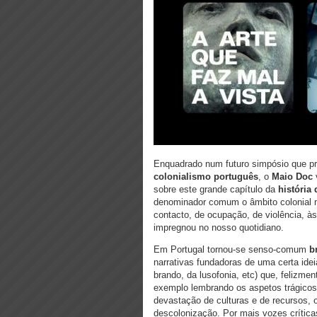
Enquadrado num futuro simpósio que pr
colonialismo português
, o
Maio Doc
sobre este grande capítulo da
história 
denominador comum o âmbito colonial 
contacto, de ocupação, de violência, às
impregnou no nosso quotidiano.
Em Portugal tornou-se senso-comum
b
narrativas fundadoras de uma certa ide
brando, da lusofonia, etc) que, felizme
exemplo lembrando os aspetos trágicos
devastação de culturas e de recursos, 
descolonização. Por mais vozes crític