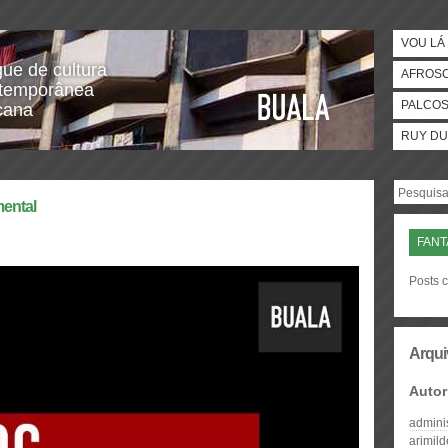
VOU LÁ 
gue de cultura
AFROS
temporânea
PALCO
icana
RUY DU
ental
FANT
Posts 
Arqui
Autor
admini
arimil