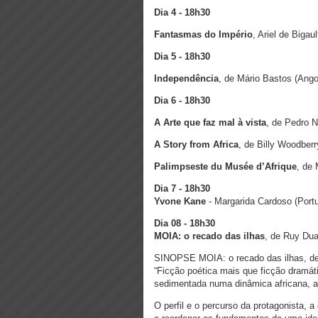
Dia 4 - 18h30
Fantasmas do Império
, Ariel de Bigau
Dia 5 - 18h30
Independência
, de Mário Bastos (Ango
Dia 6 - 18h30
A Arte que faz mal à vista
, de Pedro 
A Story from Africa
, de Billy Woodber
Palimpseste du Musée d’Afrique
, de 
Dia 7 -
18h30
Yvone Kane
- Margarida Cardoso (Portu
Dia 08 - 18h30
MOIA: o recado das ilhas
, de Ruy Dua
SINOPSE MOIA: o recado das ilhas, de 
“Ficção poética mais que ficção dramá
sedimentada numa dinâmica africana, at
O perfil e o percurso da protagonista,