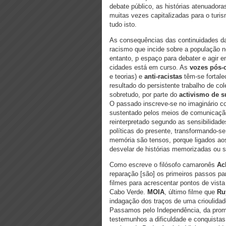
debate público, as histórias atenuadora
muitas vezes capitalizadas para o turi
tudo isto.
As consequências das continuidades da 
racismo que incide sobre a população n
entanto, p espaço para debater e agir 
cidades está em curso. As
vozes pós-c
e teorias) e
anti-racistas
têm-se fortale
resultado do persistente trabalho de col
sobretudo, por parte do
activismo de su
O passado inscreve-se no imaginário co
sustentado pelos meios de comunicação
reinterpretado segundo as sensibilidade
políticas do presente, transformando-s
memória são tensos, porque ligados aos
desvelar de histórias memorizadas ou s
Como escreve o filósofo camaronês
Ac
reparação [são] os primeiros passos pa
filmes para acrescentar pontos de vista
Cabo Verde.
MOIA
, último filme que
Ru
indagação dos traços de uma crioulidad
Passamos pelo Independência, da promi
testemunhos a dificuldade e conquistas d