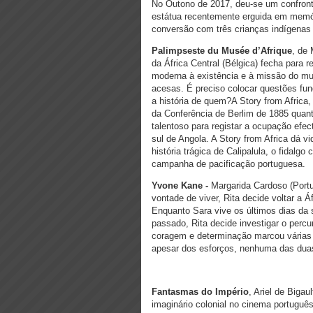
No Outono de 2017, deu-se um confronto
estátua recentemente erguida em memór
conversão com três crianças indígenas
Palimpseste du Musée d’Afrique
, de
da África Central (Bélgica) fecha para
moderna à existência e à missão do mu
acesas. É preciso colocar questões fu
a história de quem?A Story from Africa
da Conferência de Berlim de 1885 quanto
talentoso para registar a ocupação efec
sul de Angola. A Story from Africa dá vi
história trágica de Calipalula, o fidalg
campanha de pacificação portuguesa.
Yvone Kane -
Margarida Cardoso (Portu
vontade de viver, Rita decide voltar a 
Enquanto Sara vive os últimos dias da 
passado, Rita decide investigar o percur
coragem e determinação marcou várias 
apesar dos esforços, nenhuma das duas
Fantasmas do Império
, Ariel de Bigau
imaginário colonial no cinema portugu