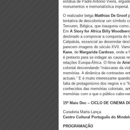
estátua de Padre António Vieira, ergui
monumentos e memorialística imperial.
O realizador belga
Matthias De Groof
p
tentativa de descolonizar um símbolo co
Tervuren, Bélgica, que inaugurou com
Em
A Story for Africa
Billy Woodberr
destinado a comprovar a conquista do te
Calipalula, essencial ao desenrolar de
parecem imagens do século XVII. Vamo
Kane
, de
Margarida Cardoso
, onde a 
é pretexto para se indagar as causas 
relações Europa-África. O filme de
Arie
colonial desvendando “máscaras da vio
memórias. A dinâmica de contrastes ent
actuais.” E é muito interessante quand
falta de protagonismo dos negros e o “
conhecidos das memórias coloniais, ant
memórias com o que o público cabo-ver
15º Maio Doc – CICLO DE CINEMA
Curadoria Marta Lança
Centro Cultural Português do Mindel
PROGRAMAÇÃO