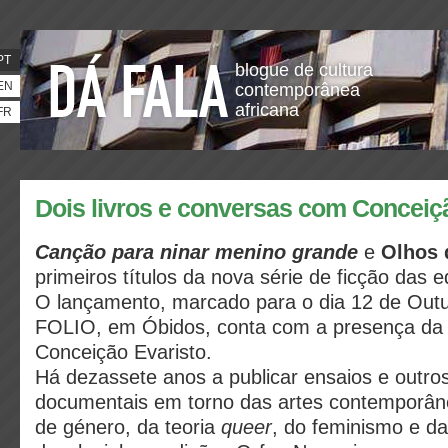
PT
blogue de cultura
EN
contemporânea
africana
FR
Dois livros e conversas com Conceiç
Canção para ninar menino grande
e
Olhos 
primeiros títulos da nova série de ficção das 
O lançamento, marcado para o dia 12 de Outub
FOLIO, em Óbidos, conta com a presença da a
Conceição Evaristo.
Há dezassete anos a publicar ensaios e outros
documentais em torno das artes contemporân
de género, da teoria
queer
, do feminismo e da 