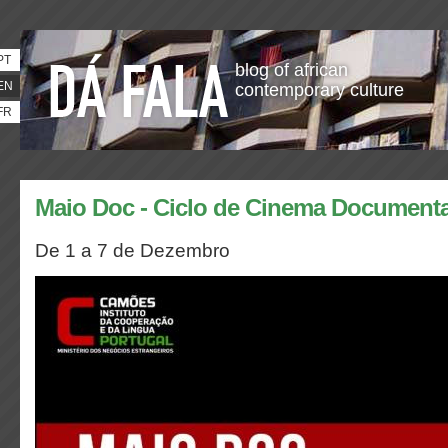
PT
blog of african
EN
contemporary culture
FR
Maio Doc - Ciclo de Cinema Documenta
De 1 a 7 de Dezembro