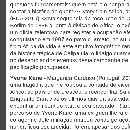
questões fundamentais: quem está a olhar par
contar a história de quem?A Story from Africa, d
(EUA 2019) 33’Na sequência da resolução da C
Berlim de 1885 quanto à divisão de África, o ex
um oficial talentoso para registar a ocupação efec
conquistado em 1907 ao povo cuamato, no sul d
from Africa dá vida a este arquivo fotográfico ra
da história trágica de Calipalula, o fidalgo cuam
no desenrolar dos eventos desta campanha de
pacificação portuguesa.
Yvone Kane -
Margarida Cardoso (Portugal, 20
uma tragédia que lhe roubou a vontade de viver,
África, ao país onde cresceu, e reencontrar Sar
Enquanto Sara vive os últimos dias da sua vid
encontrar um sentido para o seu passado, Rita d
percurso de Yvone Kane, uma ex-guerrilheira e at
coragem e determinação marcou várias geraçõe
nunca ficou esclarecida. Porém, apesar dos es