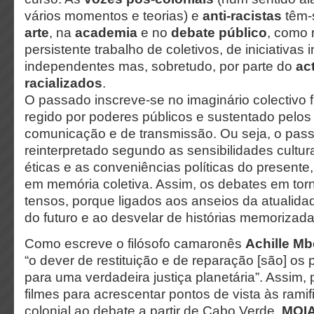
vários momentos e teorias) e
anti-racistas
têm-s
arte
, na
academia
e no
debate público
, como 
persistente trabalho de coletivos, de iniciativas i
independentes mas, sobretudo, por parte do
act
racializados
.
O passado inscreve-se no imaginário colectivo
regido por poderes públicos e sustentado pelos
comunicação e de transmissão. Ou seja, o pas
reinterpretado segundo as sensibilidades cultur
éticas e as conveniências políticas do presente
em memória coletiva. Assim, os debates em to
tensos, porque ligados aos anseios da atualida
do futuro e ao desvelar de histórias memorizad
Como escreve o filósofo camaronês
Achille M
“o dever de restituição e de reparação [são] os
para uma verdadeira justiça planetária”. Assim
filmes para acrescentar pontos de vista às ram
colonial ao debate a partir de Cabo Verde.
MOI