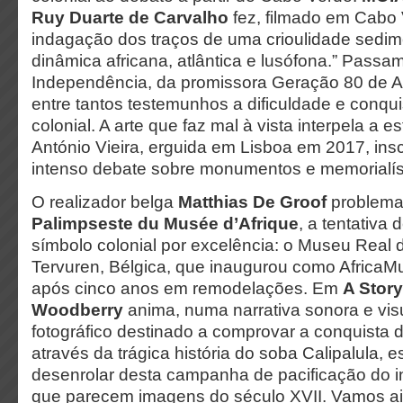
Ruy Duarte de Carvalho
fez, filmado em Cabo 
indagação dos traços de uma crioulidade sed
dinâmica africana, atlântica e lusófona.” Passa
Independência, da promissora Geração 80 de A
entre tantos testemunhos a dificuldade e conquis
colonial. A arte que faz mal à vista interpela a 
António Vieira, erguida em Lisboa em 2017, in
intenso debate sobre monumentos e memorialíst
O realizador belga
Matthias De Groof
problema
Palimpseste du Musée d’Afrique
, a tentativa
símbolo colonial por excelência: o Museu Real d
Tervuren, Bélgica, que inaugurou como Afric
após cinco anos em remodelações. Em
A Story
Woodberry
anima, numa narrativa sonora e visu
fotográfico destinado a comprovar a conquista d
através da trágica história do soba Calipalula, e
desenrolar desta campanha de pacificação do i
que parecem imagens do século XVII. Vamos a