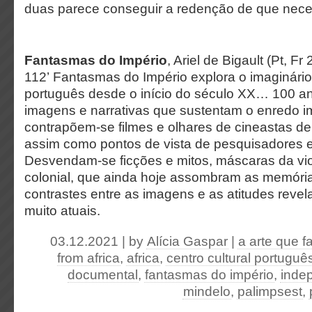
duas parece conseguir a redenção de que nece
Fantasmas do Império
, Ariel de Bigault (Pt, Fr
112’
Fantasmas do Império explora o imaginário
português desde o início do século XX… 100 a
imagens e narrativas que sustentam o enredo im
contrapõem-se filmes e olhares de cineastas de
assim como pontos de vista de pesquisadores 
Desvendam-se ficções e mitos, máscaras da vi
colonial, que ainda hoje assombram as memória
contrastes entre as imagens e as atitudes revel
muito atuais.
03.12.2021 | by
Alícia Gaspar
|
a arte que f
from africa
,
africa
,
centro cultural portuguê
documental
,
fantasmas do império
,
inde
mindelo
,
palimpsest
,