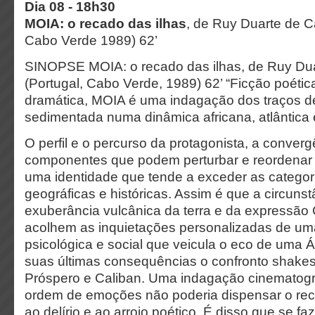
Dia 08 - 18h30
MOIA: o recado das ilhas
, de Ruy Duarte de C
Cabo Verde 1989) 62’
SINOPSE MOIA: o recado das ilhas, de Ruy Dua
(Portugal, Cabo Verde, 1989) 62’ “Ficção poétic
dramática, MOIA é uma indagação dos traços d
sedimentada numa dinâmica africana, atlântica 
O perfil e o percurso da protagonista, a conver
componentes que podem perturbar e reordenar
uma identidade que tende a exceder as categoria
geográficas e históricas. Assim é que a circunst
exuberância vulcânica da terra e da expressão
acolhem as inquietações personalizadas de uma
psicológica e social que veicula o eco de uma Á
suas últimas consequências o confronto shakes
Próspero e Caliban. Uma indagação cinematográ
ordem de emoções não poderia dispensar o recu
ao delírio e ao arrojo poético. É disso que se faz