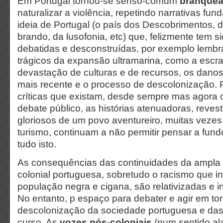
Em Portugal tornou-se senso-comum
branquear
naturalizar a violência, repetindo narrativas fu
ideia de Portugal (o país dos Descobrimentos, d
brando, da lusofonia, etc) que, felizmente tem s
debatidas e desconstruídas, por exemplo lemb
trágicos da expansão ultramarina, como a escra
devastação de culturas e de recursos, os danos
mais recente e o processo de descolonização. 
críticas que existam, desde sempre mas agora 
debate público, as histórias atenuadoras, revest
gloriosos de um povo aventureiro, muitas vezes
turismo, continuam a não permitir pensar a fund
tudo isto.
As consequências das continuidades da ampla e 
colonial portuguesa, sobretudo o racismo que i
população negra e cigana, são relativizadas e i
No entanto, p espaço para debater e agir em to
descolonização da sociedade portuguesa e das
curso. As
vozes pós-coloniais
(num sentido al