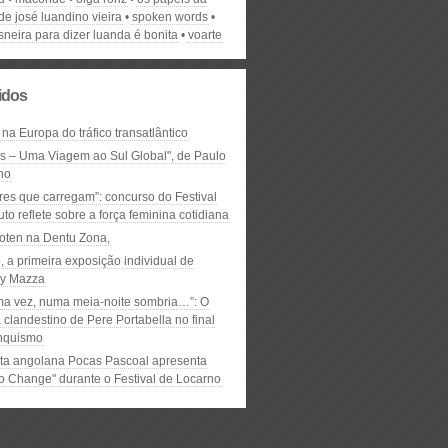
de josé luandino vieira
spoken words
sneira para dizer luanda é bonita
voarte
lidos
 na Europa do tráfico transatlântico
ós – Uma Viagem ao Sul Global", de Paulo
ho
res que carregam”: concurso do Festival
to reflete sobre a força feminina cotidiana
oten na Dentu Zona,
, a primeira exposição individual de
y Mazza
ma vez, numa meia-noite sombria…”: O
clandestino de Pere Portabella no final
nquismo
ta angolana Pocas Pascoal apresenta
to Change" durante o Festival de Locarno