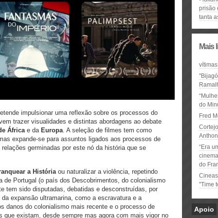
prisão 
tanta a
Mais 
vítimas
"Bijag
Ramal
“Mulhe
do Minu
etende impulsionar uma reflexão sobre os processos do
Fred M
vem trazer visualidades e distintas abordagens ao debate
Cortejo
de África
e da
Europa
. A seleção de filmes tem como
Anthon
mas expande-se para assuntos ligados aos processos de
“Era u
 relações germinadas por este nó da história que se
cinema 
do Fra
ranquear a História
ou naturalizar a violência, repetindo
Cineas
ia de Portugal (o país dos Descobrimentos, do colonialismo
"Time 
nte tem sido disputadas, debatidas e desconstruídas, por
 da expansão ultramarina, como a escravatura e a
os danos do colonialismo mais recente e o processo de
Apoio
as que existam, desde sempre mas agora com mais vigor no