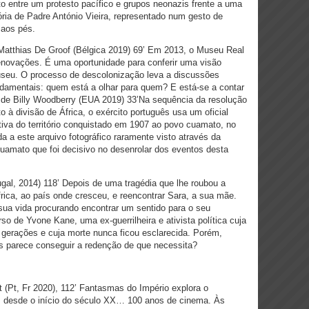
 entre um protesto pacífico e grupos neonazis frente a uma
ia de Padre António Vieira, representado num gesto de
 aos pés.
 Matthias De Groof (Bélgica 2019) 69’ Em 2013, o Museu Real
 renovações. É uma oportunidade para conferir uma visão
seu. O processo de descolonização leva a discussões
ndamentais: quem está a olhar para quem? E está-se a contar
, de Billy Woodberry (EUA 2019) 33’Na sequência da resolução
 à divisão de África, o exército português usa um oficial
tiva do território conquistado em 1907 ao povo cuamato, no
da a este arquivo fotográfico raramente visto através da
o cuamato que foi decisivo no desenrolar dos eventos desta
gal, 2014) 118’ Depois de uma tragédia que lhe roubou a
África, ao país onde cresceu, e reencontrar Sara, a sua mãe.
sua vida procurando encontrar um sentido para o seu
so de Yvone Kane, uma ex-guerrilheira e ativista política cuja
gerações e cuja morte nunca ficou esclarecida. Porém,
 parece conseguir a redenção de que necessita?
lt (Pt, Fr 2020), 112’
Fantasmas do Império explora o
ês desde o início do século XX… 100 anos de cinema. Às