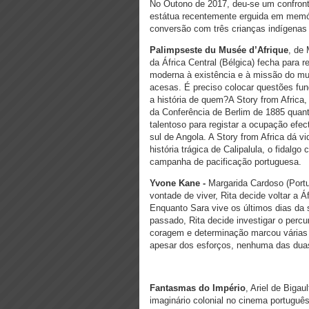
No Outono de 2017, deu-se um confronto
estátua recentemente erguida em memór
conversão com três crianças indígenas
Palimpseste du Musée d’Afrique
, de
da África Central (Bélgica) fecha para
moderna à existência e à missão do mu
acesas. É preciso colocar questões fu
a história de quem?A Story from Africa
da Conferência de Berlim de 1885 quanto
talentoso para registar a ocupação efec
sul de Angola. A Story from Africa dá vi
história trágica de Calipalula, o fidalg
campanha de pacificação portuguesa.
Yvone Kane -
Margarida Cardoso (Portu
vontade de viver, Rita decide voltar a 
Enquanto Sara vive os últimos dias da 
passado, Rita decide investigar o percur
coragem e determinação marcou várias 
apesar dos esforços, nenhuma das duas
Fantasmas do Império
, Ariel de Bigau
imaginário colonial no cinema portugu