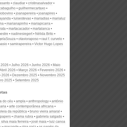
nasanto
claudiar
cristinasalvador
scabagulho
guilhermecartaxo
iobovino
joanapereira
joanapires
ayanda
luisestevao
mariadias
marialuz
ana
marianapinho
mariapicarra
rata
martacacador
martalanca
estre
nadinesiegert
Nélida Brito
gelaSouza
otavioraposo
raul f. curvelo
masio
samirapereira
Victor Hugo Lopes
 2026
Julho 2026
Junho 2026
Maio
Abril 2026
Março 2026
Fevereiro 2026
o 2026
Dezembro 2025
Novembro 2025
ro 2025
Setembro 2025
etas
a do céu
ampla
anthropology
antónio
aria
arte contemporânea africana
leia da república
bruno vieira amaral
r papers
chama rubra
gabriela salgado
 silva maia ferreira
josé maia
luiz canoa
u
maconde
olga roriz
os papéis da