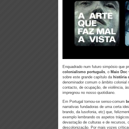
Enquadrado num futuro simpósio que pr
colonialismo português
, o
Maio Doc
sobre este grande capítulo da
história 
denominador comum o âmbito colonial 
contacto, de ocupação, de violência, às
impregnou no nosso quotidiano.
Em Portugal tornou-se senso-comum
b
narrativas fundadoras de uma certa ide
brando, da lusofonia, etc) que, felizme
exemplo lembrando os aspetos trágicos
devastação de culturas e de recursos, 
descolonização. Por mais vozes crític