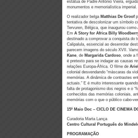
estátua de Padre António Vieira, ergui
monumentos e memorialística imperial.
O realizador belga
Matthias De Groof
p
tentativa de descolonizar um símbolo co
Tervuren, Bélgica, que inaugurou com
Em
A Story for Africa
Billy Woodberr
destinado a comprovar a conquista do te
Calipalula, essencial ao desenrolar de
parecem imagens do século XVII. Vamo
Kane
, de
Margarida Cardoso
, onde a 
é pretexto para se indagar as causas 
relações Europa-África. O filme de
Arie
colonial desvendando “máscaras da vio
memórias. A dinâmica de contrastes ent
actuais.” E é muito interessante quand
falta de protagonismo dos negros e o “
conhecidos das memórias coloniais, ant
memórias com o que o público cabo-ver
15º Maio Doc – CICLO DE CINEMA
Curadoria Marta Lança
Centro Cultural Português do Mindel
PROGRAMAÇÃO