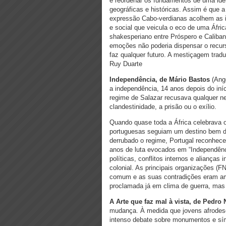
e reordenar os fundamentos de uma iden
geográficas e históricas. Assim é que a
expressão Cabo-verdianas acolhem as i
e social que veicula o eco de uma Áfri
shakesperiano entre Próspero e Caliba
emoções não poderia dispensar o recurso
faz qualquer futuro. A mestiçagem trad
Ruy Duarte
Independência, de Mário Bastos
(Ango
a independência, 14 anos depois do iníc
regime de Salazar recusava qualquer n
clandestinidade, a prisão ou o exílio.
Quando quase toda a África celebrava o 
portuguesas seguiam um destino bem dife
derrubado o regime, Portugal reconhece
anos de luta evocados em “Independên
políticas, conflitos internos e alianças
colonial. As principais organizações (
comum e as suas contradições eram amp
proclamada já em clima de guerra, mas
A Arte que faz mal à vista, de Pedro
mudança. À medida que jovens afrodesc
intenso debate sobre monumentos e sím