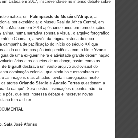
da em Lisboa em 2017, inscrevendo-se no intenso debate sobre
roblematiza, em
Palimpseste du Musée d’Afrique
, a
lonial por excelência: o Museu Real da África Central, em
o AfricaMuseum em 2018 após cinco anos em remodelações.
y
anima, numa narrativa sonora e visual, o arquivo fotográfico
rritório Cuamata, através da trágica história do soba
sta campanha de pacificação do início do século XX que
s ainda aos tempos pós-independência com o filme
Yvone
figura de uma ex-guerrilheira e ativistade grande determinação
revolucionárias e os anseios de mudança, assim como as
l de Bigault
desbrava um vasto arquivo audiovisual do
lenta dominação colonial, que ainda hoje assombram as
re as imagens e as atitudes revela interrogações muito
o os atores
Orlando Sérgio
e
Ângelo Torres
questionam a
fora de campo”. Será nestes insinuações e pontos não tão
i e pós, que nos interessa debate e inscrever novas
diano tem a dizer.
 DOCUMENTAL
o, Sala José Afonso