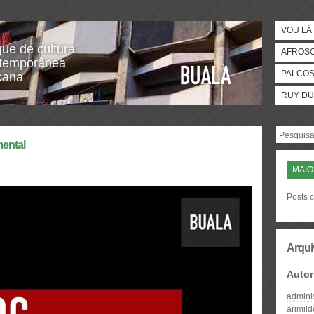
VOU LÁ 
gue de cultura
AFROS
temporânea
PALCO
icana
RUY DU
ental
MAIO
Posts 
Arqui
Autor
admini
arimil