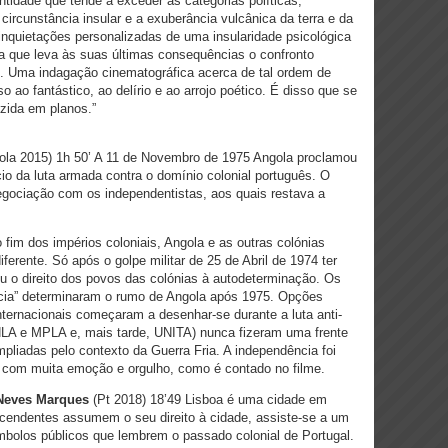
tidade que tende a exceder as categorias políticas,
 circunstância insular e a exuberância vulcânica da terra e da
nquietações personalizadas de uma insularidade psicológica
ca que leva às suas últimas consequências o confronto
n. Uma indagação cinematográfica acerca de tal ordem de
 ao fantástico, ao delírio e ao arrojo poético. É disso que se
uzida em planos.”
la 2015) 1h 50’ A 11 de Novembro de 1975 Angola proclamou
io da luta armada contra o domínio colonial português. O
egociação com os independentistas, aos quais restava a
fim dos impérios coloniais, Angola e as outras colónias
rente. Só após o golpe militar de 25 de Abril de 1974 ter
u o direito dos povos das colónias à autodeterminação. Os
cia” determinaram o rumo de Angola após 1975. Opções
 internacionais começaram a desenhar-se durante a luta anti-
FNLA e MPLA e, mais tarde, UNITA) nunca fizeram uma frente
liadas pelo contexto da Guerra Fria. A independência foi
 com muita emoção e orgulho, como é contado no filme.
 Neves Marques
(Pt 2018) 18’49 Lisboa é uma cidade em
endentes assumem o seu direito à cidade, assiste-se a um
bolos públicos que lembrem o passado colonial de Portugal.