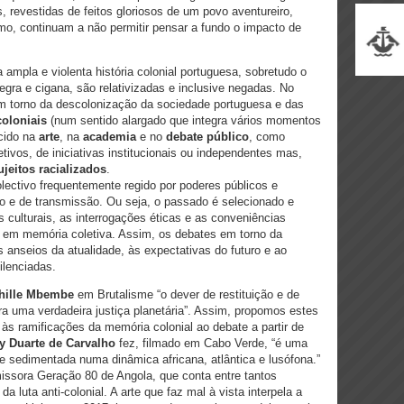
s, revestidas de feitos gloriosos de um povo aventureiro,
smo, continuam a não permitir pensar a fundo o impacto de
ampla e violenta história colonial portuguesa, sobretudo o
egra e cigana, são relativizadas e inclusive negadas. No
em torno da descolonização da sociedade portuguesa e das
oloniais
(num sentido alargado que integra vários momentos
cido na
arte
, na
academia
e no
debate público
, como
etivos, de iniciativas institucionais ou independentes mas,
jeitos racializados
.
lectivo frequentemente regido por poderes públicos e
 e de transmissão. Ou seja, o passado é selecionado e
s culturais, as interrogações éticas e as conveniências
e em memória coletiva. Assim, os debates em torno da
 anseios da atualidade, às expectativas do futuro e ao
ilenciadas.
hille Mbembe
em Brutalisme “o dever de restituição e de
ra uma verdadeira justiça planetária”. Assim, propomos estes
 às ramificações da memória colonial ao debate a partir de
y Duarte de Carvalho
fez, filmado em Cabo Verde, “é uma
e sedimentada numa dinâmica africana, atlântica e lusófona.”
ssora Geração 80 de Angola, que conta entre tantos
a luta anti-colonial. A arte que faz mal à vista interpela a