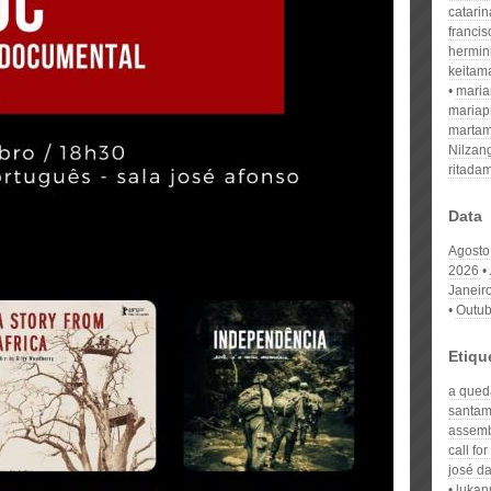
catari
franci
hermin
keitam
mari
mariap
martam
Nilzan
ritada
Data
Agosto
2026
Janeir
Outub
Etiqu
a qued
santam
assemb
call fo
josé da
lukan