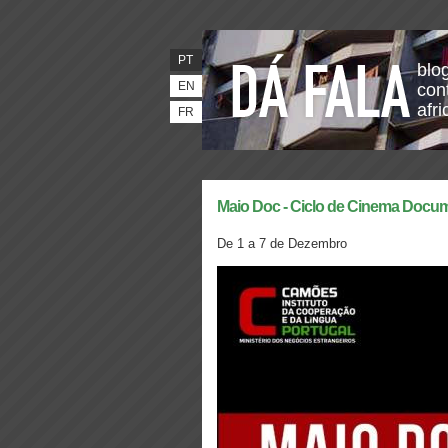
PT
blo
EN
con
afr
FR
Maio Doc - Ciclo de Cinema Docum
De 1 a 7 de Dezembro