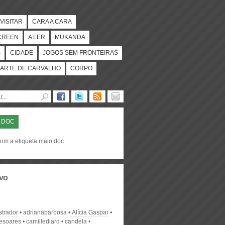
VISITAR
CARA A CARA
CREEN
A LER
MUKANDA
S
CIDADE
JOGOS SEM FRONTEIRAS
ARTE DE CARVALHO
CORPO
 DOC
com a etiqueta maio doc
vo
strador
adrianabarbosa
Alícia Gaspar
desoares
camillediard
candela