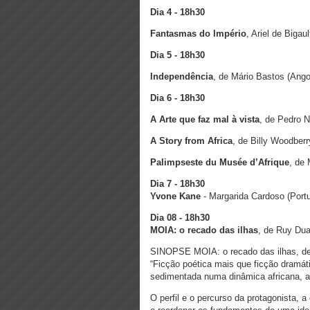
Dia 4 - 18h30
Fantasmas do Império
, Ariel de Bigau
Dia 5 - 18h30
Independência
, de Mário Bastos (Ango
Dia 6 - 18h30
A Arte que faz mal à vista
, de Pedro 
A Story from Africa
, de Billy Woodber
Palimpseste du Musée d’Afrique
, de 
Dia 7 -
18h30
Yvone Kane
- Margarida Cardoso (Portu
Dia 08 - 18h30
MOIA: o recado das ilhas
, de Ruy Dua
SINOPSE MOIA: o recado das ilhas, de 
“Ficção poética mais que ficção dramá
sedimentada numa dinâmica africana, at
O perfil e o percurso da protagonista,