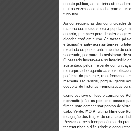
debate público, as histórias atenuadora
muitas vezes capitalizadas para o turi
tudo isto.
As consequências das continuidades da 
racismo que incide sobre a população n
entanto, p espaço para debater e agir 
cidades está em curso. As
vozes pós-c
e teorias) e
anti-racistas
têm-se fortale
resultado do persistente trabalho de col
sobretudo, por parte do
activismo de su
O passado inscreve-se no imaginário co
sustentado pelos meios de comunicação
reinterpretado segundo as sensibilidade
políticas do presente, transformando-s
memória são tensos, porque ligados aos
desvelar de histórias memorizadas ou s
Como escreve o filósofo camaronês
Ac
reparação [são] os primeiros passos pa
filmes para acrescentar pontos de vista
Cabo Verde.
MOIA
, último filme que
Ru
indagação dos traços de uma crioulidad
Passamos pelo Independência, da promi
testemunhos a dificuldade e conquistas d