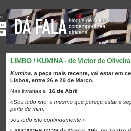
PT
blogue de cultura
EN
contemporânea
africana
FR
LIMBO / KUMINA - de Victor de Oliveira
Kumina
, a peça mais recente,
vai estar em c
Lisboa, entre 26 e 29 de Março.
Nas livrarias a
16 de Abril
«Sou tudo isto,
e mesmo que pareça estar a se
parte de mim,
sou tudo isto continuamente.»
LANÇAMENTO 29 de Março, 19h, no Teatro d