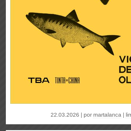
22.03.2026 | por
martalanca
|
l