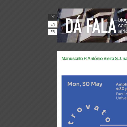
PT
blo
EN
con
afr
FR
Manuscrito P. António Vieira S.J. 