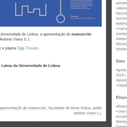
arimil
catari
franci
hermin
keitam
mari
mariap
Universidade de Lisboa,
a apresentação do
manuscrito
martam
António Vieira S.J..
Nilzan
r a página
Oggi Trovato
.
ritada
.
Data
 Letras da Universidade de Lisboa
Agosto
2026
Janeir
Outub
Etiqu
alheav
apresentação de manuscrito
,
faculdade de letras lisboa
,
padre
crise
antónio vieira s.j.
escrav
liberd
liberd