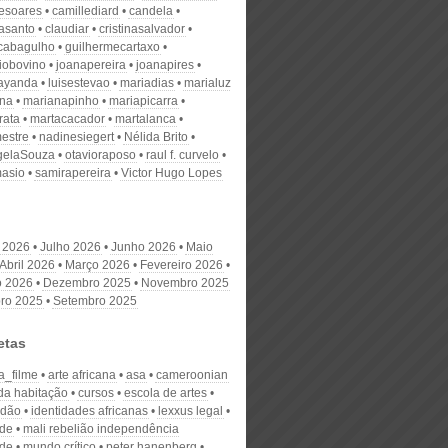
desoares
camillediard
candela
nasanto
claudiar
cristinasalvador
scabagulho
guilhermecartaxo
iobovino
joanapereira
joanapires
ayanda
luisestevao
mariadias
marialuz
ana
marianapinho
mariapicarra
rata
martacacador
martalanca
estre
nadinesiegert
Nélida Brito
gelaSouza
otavioraposo
raul f. curvelo
masio
samirapereira
Victor Hugo Lopes
 2026
Julho 2026
Junho 2026
Maio
Abril 2026
Março 2026
Fevereiro 2026
o 2026
Dezembro 2025
Novembro 2025
ro 2025
Setembro 2025
etas
a_filme
arte africana
asa
cameroonian
 da habitação
cursos
escola de artes
idão
identidades africanas
lexxus legal
ade
mali rebelião independência
ade
mundo crítico
peter hanenberg