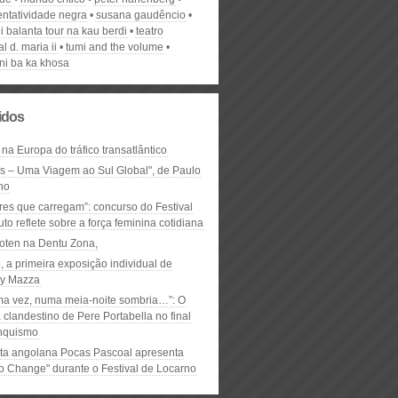
entatividade negra
susana gaudêncio
i balanta tour na kau berdi
teatro
l d. maria ii
tumi and the volume
ni ba ka khosa
lidos
 na Europa do tráfico transatlântico
ós – Uma Viagem ao Sul Global", de Paulo
ho
res que carregam”: concurso do Festival
to reflete sobre a força feminina cotidiana
oten na Dentu Zona,
, a primeira exposição individual de
y Mazza
ma vez, numa meia-noite sombria…”: O
clandestino de Pere Portabella no final
nquismo
ta angolana Pocas Pascoal apresenta
to Change" durante o Festival de Locarno