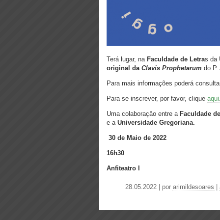
Terá lugar, na
Faculdade de Letra
s da 
original
da
Clavis Prophetarum
do P. 
Para mais informações poderá consulta
Para se inscrever, por favor, clique
aqui
Uma colaboração entre a
Faculdade de
e a
Universidade Gregoriana.
30 de Maio de 2022
16h30
Anfiteatro I
28.05.2022 | por
arimildesoares
|