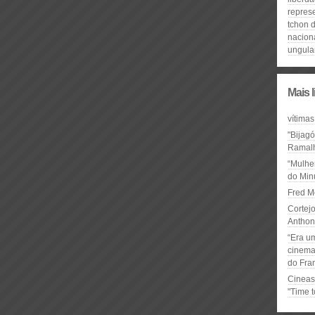
repres
tchon d
naciona
ungula
Mais 
vítimas
"Bijag
Ramal
“Mulhe
do Minu
Fred M
Cortejo
Anthon
“Era u
cinema 
do Fra
Cineas
"Time 