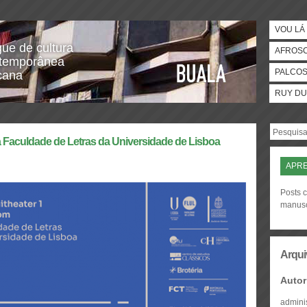
VOU LÁ 
gue de cultura
AFROS
temporânea
PALCO
icana
RUY DU
na Faculdade de Letras da Universidade de Lisboa
APR
Posts 
manusc
Arqui
Autor
admini