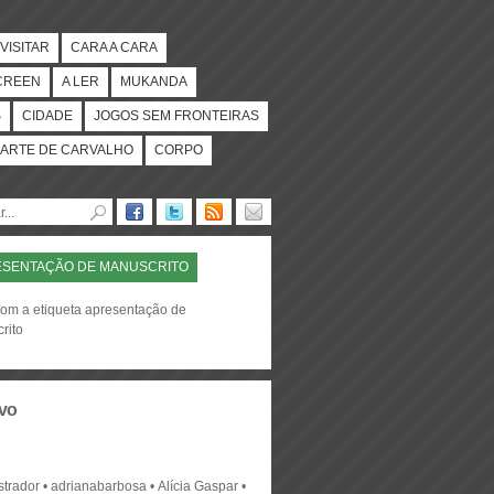
VISITAR
CARA A CARA
CREEN
A LER
MUKANDA
S
CIDADE
JOGOS SEM FRONTEIRAS
ARTE DE CARVALHO
CORPO
ESENTAÇÃO DE MANUSCRITO
com a etiqueta apresentação de
rito
vo
strador
adrianabarbosa
Alícia Gaspar