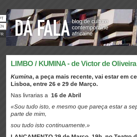
PT
blog de culture
EN
contemporaine
africaine
FR
LIMBO / KUMINA - de Victor de Oliveira
Kumina
, a peça mais recente,
vai estar em c
Lisboa, entre 26 e 29 de Março.
Nas livrarias a
16 de Abril
«Sou tudo isto,
e mesmo que pareça estar a se
parte de mim,
sou tudo isto continuamente.»
LANÇAMENTO 29 de Março, 19h, no Teatro d