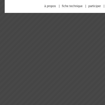
à propos
fiche technique
participer