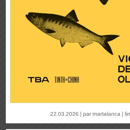
22.03.2026 | par
martalanca
|
l