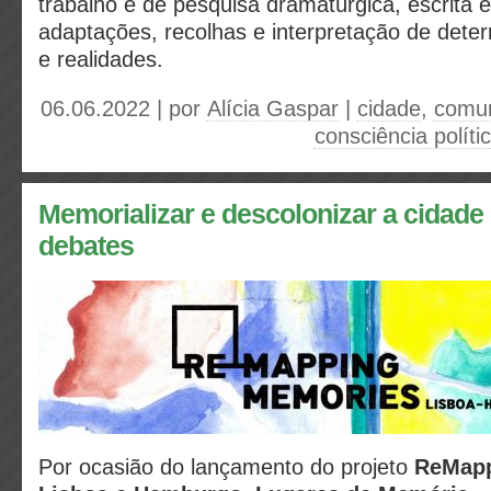
trabalho e de pesquisa dramatúrgica, escrita e 
adaptações, recolhas e interpretação de dete
e realidades.
06.06.2022 | por
Alícia Gaspar
|
cidade
,
comu
consciência políti
Memorializar e descolonizar a cidade 
debates
Por ocasião do lançamento do projeto
ReMapp