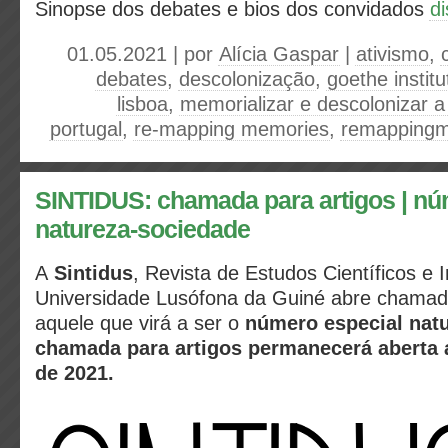
Sinopse dos debates e bios dos convidados
di
01.05.2021 | por
Alícia Gaspar
|
ativismo
,
debates
,
descolonização
,
goethe institu
lisboa
,
memorializar e descolonizar a
portugal
,
re-mapping memories
,
remapping
SINTIDUS: chamada para artigos | nú
natureza-sociedade
A
Sintidus
,
Revista de Estudos Científicos e I
Universidade Lusófona da Guiné a
bre chamada
aquele que virá a ser o
número especial nat
chamada para artigos permanecerá aberta 
de 2021.