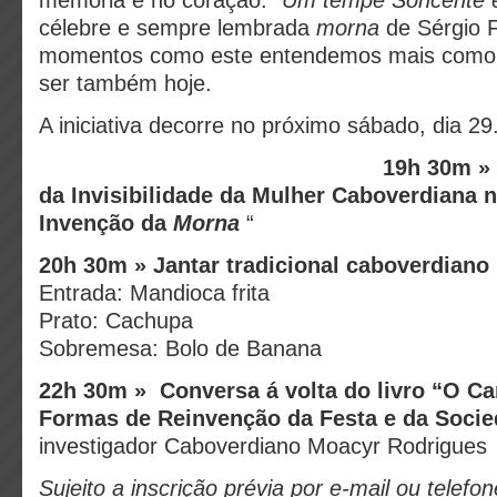
memória e no coração.
“Um tempe Soncente e
célebre e sempre lembrada
morna
de Sérgio 
momentos como este entendemos mais como
ser também hoje.
A iniciativa decorre no próximo sábado, dia 29
19h 30m » 
da Invisibilidade da Mulher Caboverdiana 
Invenção da
Morna
“
20h 30m » Jantar tradicional caboverdiano
Entrada: Mandioca frita
Prato: Cachupa
Sobremesa: Bolo de Banana
22h 30m » Conversa á volta do livro “O Ca
Formas de Reinvenção da Festa e da Soci
investigador Caboverdiano Moacyr Rodrigues
Sujeito a inscrição prévia por e-mail ou telefon