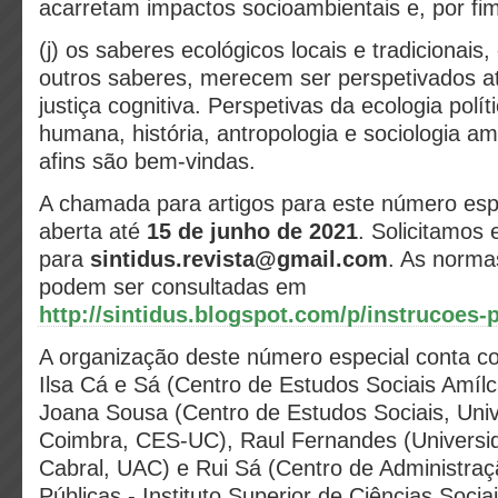
acarretam impactos socioambientais e, por fim
(j) os saberes ecológicos locais e tradicionais
outros saberes, merecem ser perspetivados a
justiça cognitiva. Perspetivas da ecologia polít
humana, história, antropologia e sociologia am
afins são bem-vindas.
A chamada para artigos para este número es
aberta até
15 de junho de 2021
.
Solicitamos 
para
sintidus.revista@gmail.com
. As norma
podem ser consultadas em
http://sintidus.blogspot.com/p/instrucoes-
A organização deste número especial conta co
Ilsa Cá e Sá (Centro de Estudos Sociais Amíl
Joana Sousa (Centro de Estudos Sociais, Uni
Coimbra, CES-UC), Raul Fernandes (Universi
Cabral, UAC) e Rui Sá (Centro de Administraçã
Públicas - Instituto Superior de Ciências Sociai