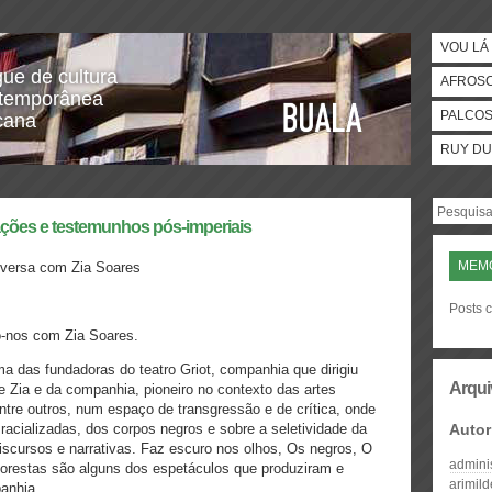
VOU LÁ 
gue de cultura
AFROS
temporânea
PALCO
icana
RUY DU
ções e testemunhos pós-imperiais
MEMÓ
versa com Zia Soares
Posts 
-nos com Zia Soares.
ma das fundadoras do teatro Griot, companhia que dirigiu
Arqui
e Zia e da companhia, pioneiro no contexto das artes
ntre outros, num espaço de transgressão e de crítica, onde
racializadas, dos corpos negros e sobre a seletividade da
Autor
 discursos e narrativas. Faz escuro nos olhos, Os negros, O
admini
lorestas são alguns dos espetáculos que produziram e
arimil
panhia.