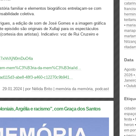
catari
ória familiar e elementos biográficos entrelaçam-se com
franci
sabilidade coletiva.
hermin
keitam
rigues, a edição de som de José Gomes e a imagem gráfica
mari
 episódio são originais de Xullaji para os espectáculos
mariap
rtesia dos artistas). Indicativo: voz de Rui Cruzeiro e
martam
Nilzan
ritada
Jgf7xhhXjN0mDuO4a
Data
ast/em-mem%C3%B3ria-da-mem%C3%B3ria/id...
Agosto
2026
8ad115d3-abe8-48f3-a460-c12270c9b941...
Janeir
Outub
29.01.2024 | por
Nélida Brito
|
memória da memória
,
podcast
Etiqu
loniais, Argélia e racismo", com Graça dos Santos
cidade
espaço
festa
heron
em por
percu