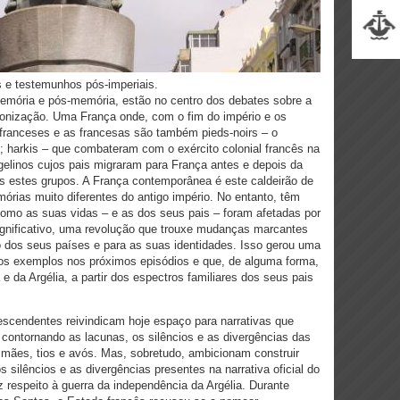
 e testemunhos pós-imperiais.
memória e pós-memória, estão no centro dos debates sobre a
lonização. Uma França onde, com o fim do império e os
s franceses e as francesas são também pieds-noirs – o
; harkis – que combateram com o exército colonial francês na
rgelinos cujos pais migraram para França antes e depois da
s estes grupos. A França contemporânea é este caldeirão de
rias muito diferentes do antigo império. No entanto, têm
o as suas vidas – e as dos seus pais – foram afetadas por
nificativo, uma revolução que trouxe mudanças marcantes
̃o dos seus países e para as suas identidades. Isso gerou uma
mos exemplos nos próximos episódios e que, de alguma forma,
e da Argélia, a partir dos espectros familiares dos seus pais
descendentes reivindicam hoje espaço para narrativas que
 contornando as lacunas, os silêncios e as divergências das
mães, tios e avós. Mas, sobretudo, ambicionam construir
 silêncios e as divergências presentes na narrativa oficial do
z respeito à guerra da independência da Argélia. Durante