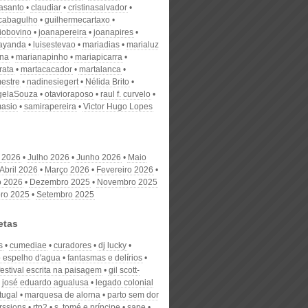
nasanto
claudiar
cristinasalvador
scabagulho
guilhermecartaxo
iobovino
joanapereira
joanapires
ayanda
luisestevao
mariadias
marialuz
ana
marianapinho
mariapicarra
rata
martacacador
martalanca
estre
nadinesiegert
Nélida Brito
gelaSouza
otavioraposo
raul f. curvelo
masio
samirapereira
Victor Hugo Lopes
 2026
Julho 2026
Junho 2026
Maio
Abril 2026
Março 2026
Fevereiro 2026
o 2026
Dezembro 2025
Novembro 2025
ro 2025
Setembro 2025
etas
s
cumediae
curadores
dj lucky
 espelho d'agua
fantasmas e delírios
festival escrita na paisagem
gil scott-
josé eduardo agualusa
legado colonial
tugal
marquesa de alorna
parto sem dor
rssions
rtp2
s. tomé e príncipe
sape