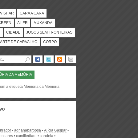
VISITAR
CARA A CARA
CREEN
A LER
MUKANDA
S
CIDADE
JOGOS SEM FRONTEIRAS
ARTE DE CARVALHO
CORPO
RIA DA MEMÓRIA
com a etiqueta Memória da Memória
vo
strador
adrianabarbosa
Alícia Gaspar
desoares
camillediard
candela