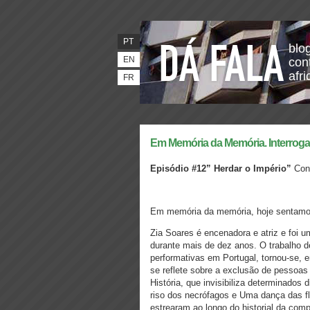
PT
blo
EN
con
afr
FR
Em Memória da Memória. Interroga
Episódio #12
”
Herdar o Império”
Con
Em memória da memória, hoje sentamo
Zia Soares é encenadora e atriz e foi u
durante mais de dez anos. O trabalho d
performativas em Portugal, tornou-se, e
se reflete sobre a exclusão de pessoas 
História, que invisibiliza determinados
riso dos necrófagos e Uma dança das f
estrearam ao longo do historial da com