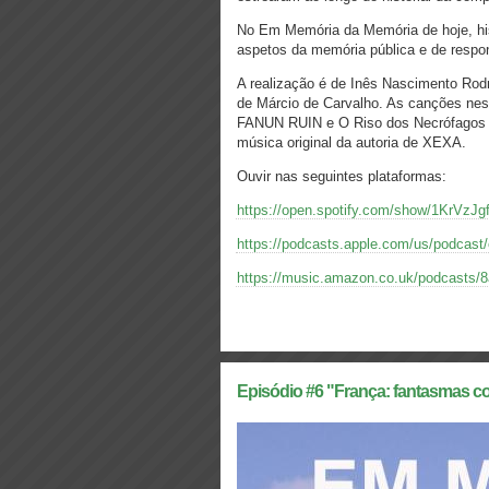
No Em Memória da Memória de hoje, hist
aspetos da memória pública e de respon
A realização é de Inês Nascimento Rod
de Márcio de Carvalho. As canções neste
FANUN RUIN e O Riso dos Necrófagos (co
música original da autoria de XEXA.
Ouvir nas seguintes plataformas:
https://open.spotify.com/show/1KrVz
https://podcasts.apple.com/us/podc
https://music.amazon.co.uk/podcasts/
Episódio #6 "França: fantasmas co