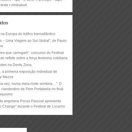
teste
zimbabué
lidos
 na Europa do tráfico transatlântico
ós – Uma Viagem ao Sul Global", de Paulo
ho
res que carregam”: concurso do Festival
to reflete sobre a força feminina cotidiana
oten na Dentu Zona,
, a primeira exposição individual de
y Mazza
ma vez, numa meia-noite sombria…”: O
clandestino de Pere Portabella no final
nquismo
ta angolana Pocas Pascoal apresenta
to Change" durante o Festival de Locarno