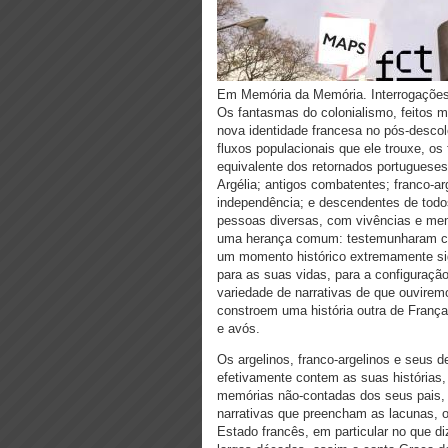
Em Memória da Memória. Interrogações
Os fantasmas do colonialismo, feitos 
nova identidade francesa no pós-desco
fluxos populacionais que ele trouxe, o
equivalente dos retornados portugueses
Argélia; antigos combatentes; franco-a
independência; e descendentes de todo
pessoas diversas, com vivências e memó
uma herança comum: testemunharam com
um momento histórico extremamente sig
para as suas vidas, para a configuraça
variedade de narrativas de que ouvire
constroem uma história outra de França 
e avós.
Os argelinos, franco-argelinos e seus 
efetivamente contem as suas histórias,
memórias não-contadas dos seus pais, 
narrativas que preencham as lacunas, os
Estado francês, em particular no que di