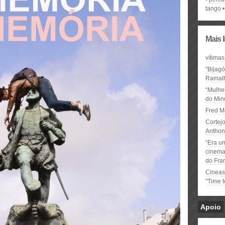
tango
Mais 
vítimas
"Bijag
Ramal
“Mulhe
do Minu
Fred M
Cortejo
Anthon
“Era u
cinema 
do Fra
Cineas
"Time 
Apoio