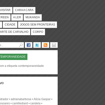
VISITAR
CARA A CARA
CREEN
A LER
MUKANDA
S
CIDADE
JOGOS SEM FRONTEIRAS
ARTE DE CARVALHO
CORPO
TEMPORANEIDADE
com a etiqueta contemporaneidade
vo
strador
adrianabarbosa
Alícia Gaspar
desoares
camillediard
candela