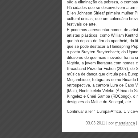
são a eliminação da pobreza, o combate
Há cidades que se desenvolvem a um r
Ellen Johnson Sirleaf primeira mulher P
cultural únicas, que um calendário br
festivais de arte.
E podemos acrescentar nomes de artista
artistas plásticos, como William Kentr
que há depois do fim do apartheid, da l
que se pode destacar a Handspring Pu
o poeta Breyten Breytenbach; do Ugand
difusores do que mais inovador há na s
Nigéria, a jovem literatura com nome
Broadband Prize for Fiction (2007); do 
música de dança que circula pela Euro
Moçambique, fotógrafos como Ricardo 
retrospectiva, a cantora Lura de Cabo 
(Mali), Nontsikelelo Veleko (África do S
Kingelez e Chéri Samba (RDCongo), o no
designers do Mali e do Senegal, etc.
Continuar a ler " Europa-África. E vice-
03.03.2011 | por
martalanca