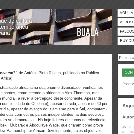
VOU LÁ 
gue de cultura
AFROS
temporânea
PALCO
icana
RUY DU
CON
ce-versa?”
de António Pinto Ribeiro, publicado no Público
Africa)
Posts 
ctualidade africana na sua enorme diversidade, verificamos
scinantes, como recorda o africanista Alex Thomson, mas
a mundial, a rever a percepção deste continente. Apesar da
 cumplicidade do Ocidente), apesar da sida, apesar de 40 por
Arqui
or dia, apesar do avanço do islamismo para o Sul, comparem-
ndências com outros países independentes há dois séculos…
Autor
ram-se democracias. Há hoje líderes africanos de relevância
beki, Mubarak e Abdoulaye Wade, que criaram como prova
admini
ew Partnership for African Developmente, cujos objectivos
arimil