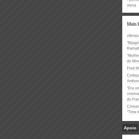
viena
Mais 
vítimas
"Bijag
Ramal
“Mulhe
do Minu
Fred M
Cortejo
Anthon
“Era u
cinema 
do Fra
Cineas
"Time 
Apoio