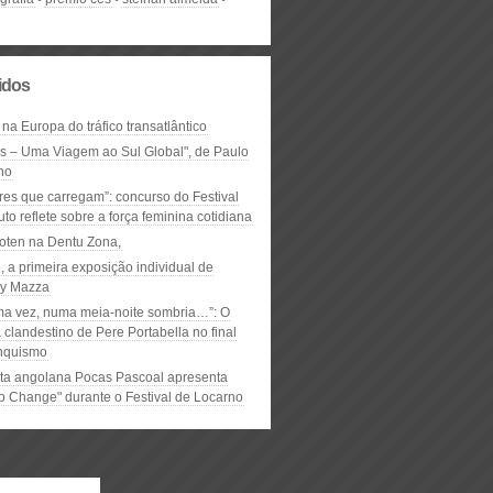
lidos
 na Europa do tráfico transatlântico
ós – Uma Viagem ao Sul Global", de Paulo
ho
res que carregam”: concurso do Festival
to reflete sobre a força feminina cotidiana
oten na Dentu Zona,
, a primeira exposição individual de
y Mazza
ma vez, numa meia-noite sombria…”: O
clandestino de Pere Portabella no final
nquismo
ta angolana Pocas Pascoal apresenta
to Change" durante o Festival de Locarno