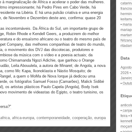
 à marginalização de África e acelerar o poder das mulheres.
catari
itmo impressionante; há Pedro Pires em Cabo Verde, há
franci
residente na Libéria. E há uma pulsão criativa e uma energia
hermin
eve, de Novembro e Dezembro deste ano, confirma: quase 20
keitam
mari
s incontornáveis. Da África do Sul, um importante grupo de
mariap
idge, Robin Rhode e Kendell Geers, a produzirem do melhor
martam
iteratura e do ensaísmo africano ou o teatro do mesmo país de
Nilzan
ppet Company, das melhores companhias de teatro do mundo,
ritada
a, o movimento dos DVJ das discotecas, produtores e
imbiose da música com o vídeo e a poesia actuais; da
Data
s como Chimamanda Ngozi Adichie, que ganhou o Orange
Sudão, Leila Abouulela, a autora de Minaret; de Angola, a nova
Agosto
pa, como Mc Kapa, Ikonoklasta e Nástio Mosquito; de
2026
Rangel, a quem o MoMa de Nova Iorque já dedicou uma
Janeir
Verde, os fotógrafos Samuel Fosso (Camarões), Malick Sidibé
Outub
ul), os artistas plásticos Paulo Capela (Angola), Body Isek
vo movimento de videastas do Egipto, o teatro tunisino, os
Etiqu
anticol
versa?"
canja
feira
|
africa
,
africa-europa
,
contemporaneidade
,
cooperação
,
europa
kennet
moçam
porno