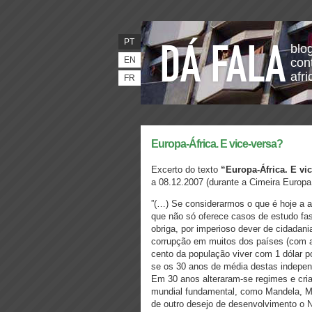
PT
blo
EN
con
afr
FR
Europa-África. E vice-versa?
Excerto do texto
“Europa-África. E vi
a 08.12.2007 (durante a Cimeira Europa 
”(…) Se considerarmos o que é hoje a a
que não só oferece casos de estudo fa
obriga, por imperioso dever de cidadani
corrupção em muitos dos países (com a
cento da população viver com 1 dólar p
se os 30 anos de média destas indepe
Em 30 anos alteraram-se regimes e cria
mundial fundamental, como Mandela, M
de outro desejo de desenvolvimento o N