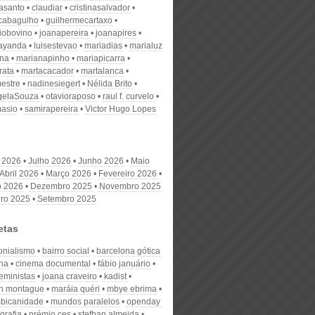
nasanto
claudiar
cristinasalvador
scabagulho
guilhermecartaxo
iobovino
joanapereira
joanapires
ayanda
luisestevao
mariadias
marialuz
ana
marianapinho
mariapicarra
rata
martacacador
martalanca
estre
nadinesiegert
Nélida Brito
gelaSouza
otavioraposo
raul f. curvelo
masio
samirapereira
Victor Hugo Lopes
 2026
Julho 2026
Junho 2026
Maio
Abril 2026
Março 2026
Fevereiro 2026
o 2026
Dezembro 2025
Novembro 2025
ro 2025
Setembro 2025
etas
onialismo
bairro social
barcelona gótica
na
cinema documental
fábio januário
feministas
joana craveiro
kadist
h montague
maráia quéri
mbye ebrima
bicanidade
mundos paralelos
openday
grafia
prémio ces
stefhan almeida