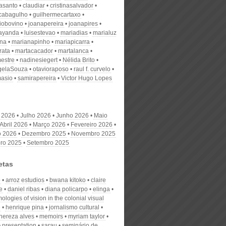
nasanto
claudiar
cristinasalvador
scabagulho
guilhermecartaxo
iobovino
joanapereira
joanapires
ayanda
luisestevao
mariadias
marialuz
ana
marianapinho
mariapicarra
rata
martacacador
martalanca
estre
nadinesiegert
Nélida Brito
gelaSouza
otavioraposo
raul f. curvelo
masio
samirapereira
Victor Hugo Lopes
 2026
Julho 2026
Junho 2026
Maio
Abril 2026
Março 2026
Fevereiro 2026
o 2026
Dezembro 2025
Novembro 2025
ro 2025
Setembro 2025
etas
o
arroz estudios
bwana kitoko
claire
e
daniel ribas
diana policarpo
elinga
ologies of vision in the colonial visual
e
henrique pina
jornalismo cultural
thereza alves
memoirs
myriam taylor
presentation
sarau
seminário de