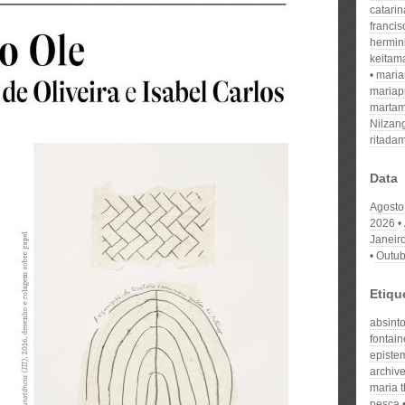
catari
franci
hermin
keitam
mari
mariap
martam
Nilzan
ritada
Data
Agosto
2026
Janeir
Outub
Etiqu
absint
fontain
epistem
archiv
maria 
pesca