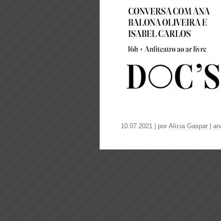
10.07.2021 | por
Alícia Gaspar
|
an