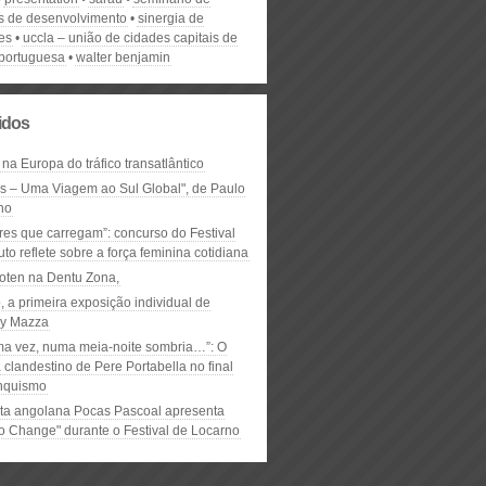
s de desenvolvimento
sinergia de
es
uccla – união de cidades capitais de
 portuguesa
walter benjamin
lidos
 na Europa do tráfico transatlântico
ós – Uma Viagem ao Sul Global", de Paulo
ho
res que carregam”: concurso do Festival
to reflete sobre a força feminina cotidiana
oten na Dentu Zona,
, a primeira exposição individual de
y Mazza
ma vez, numa meia-noite sombria…”: O
clandestino de Pere Portabella no final
nquismo
ta angolana Pocas Pascoal apresenta
to Change" durante o Festival de Locarno