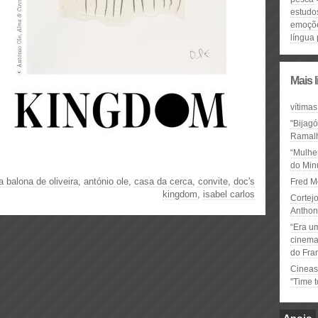
estudo
emoçõ
língua
Mais 
vítimas
"Bijag
Ramal
“Mulhe
do Minu
a balona de oliveira
,
antónio ole
,
casa da cerca
,
convite
,
doc's
Fred M
kingdom
,
isabel carlos
Cortejo
Anthon
“Era u
cinema 
do Fra
Cineas
"Time 