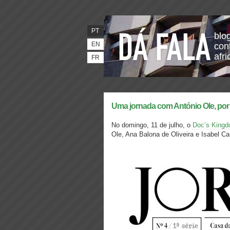
PT
blo
EN
con
afr
FR
Uma jornada com António Ole, por A
No domingo, 11 de julho, o
Doc’s King
Ole, Ana Balona de Oliveira e Isabel Ca