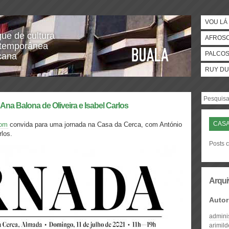
VOU LÁ 
gue de cultura
AFROS
temporânea
PALCO
icana
RUY DU
na Balona de Oliveira e Isabel Carlos
CASA
dom
convida para uma jornada na Casa da Cerca, com António
rlos.
Posts 
Arqui
Autor
admini
arimil