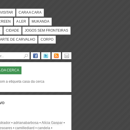
VISITAR
CARA A CARA
CREEN
A LER
MUKANDA
S
CIDADE
JOGOS SEM FRONTEIRAS
ARTE DE CARVALHO
CORPO
 DA CERCA
com a etiqueta casa da cerca
vo
strador
adrianabarbosa
Alícia Gaspar
desoares
camillediard
candela