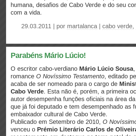
humana, desafios de Cabo Verde e do seu co
com a vida.
29.03.2011 | por
martalanca
|
cabo verde
,
Parabéns Mário Lúcio!
O escritor cabo-verdiano
Mário Lúcio Sousa
,
romance
O Novíssimo Testamento
, editado p
acaba de ser nomeado para o cargo de
Minis
Cabo Verde
. Esta não é, porém, a primeira o
autor desempenha funções oficiais na área da
que já foi deputado e tem desempenhado as 
embaixador cultural de Cabo Verde.
Publicado em Setembro de 2010,
O Novíssim
venceu o
Prémio Literário Carlos de Oliveir