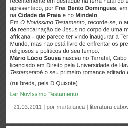
recentemente em destaque na terra natal do es
apresentado, por
Frei Bento Domingues
, em
na
Cidade da Praia
e no
Mindelo
.
Em
O Novíssimo Testamento
, recorde-se, o 
da reencarnação de Jesus no corpo de uma mu
africana - que parece ter vindo inaugurar a Te
Mundo, mas não está livre de enfrentar os pre
religiosos e políticos do seu tempo.
Mário Lúcio Sousa
nasceu no Tarrafal, Cabo 
licenciado em Direito pela Universidade de H
Testamento
é o seu primeiro romance editado 
(rui breda, pela D.Quixote)
Ler Novíssimo Testamento
21.03.2011 | por
martalanca
|
literatura cabo