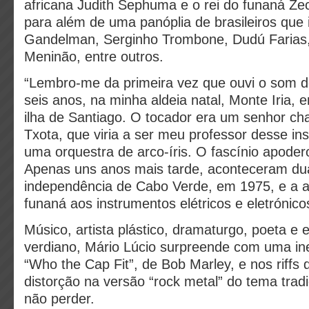
africana Judith Sephuma e o rei do funaná Ze
para além de uma panóplia de brasileiros que
Gandelman, Serginho Trombone, Dudú Farias, 
Meninão, entre outros.
“Lembro-me da primeira vez que ouvi o som 
seis anos, na minha aldeia natal, Monte Iria, e
ilha de Santiago. O tocador era um senhor c
Txota, que viria a ser meu professor desse in
uma orquestra de arco-íris. O fascínio apode
Apenas uns anos mais tarde, aconteceram dua
independência de Cabo Verde, em 1975, e a 
funaná aos instrumentos elétricos e eletrónic
Músico, artista plástico, dramaturgo, poeta e e
verdiano, Mário Lúcio surpreende com uma in
“Who the Cap Fit”, de Bob Marley, e nos riffs 
distorção na versão “rock metal” do tema tradi
não perder.