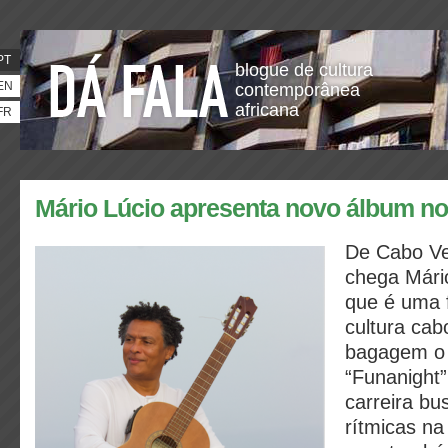
PT
blogue de cultura
EN
contemporânea
africana
FR
Mário Lúcio apresenta novo álbum no 
De Cabo Ve
chega Mári
que é uma f
cultura cab
bagagem o 
“Funanight
carreira bu
rítmicas na