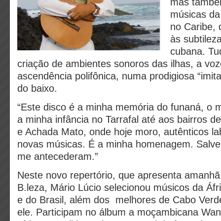
mas també
músicas da 
no Caribe, 
às subtilez
cubana. Tud
criação de ambientes sonoros das ilhas, a vo
ascendência polifônica, numa prodigiosa “imita
do baixo.
“Este disco é a minha memória do funaná, o 
a minha infância no Tarrafal até aos bairros d
e Achada Mato, onde hoje moro, autênticos la
novas músicas. É a minha homenagem. Salve
me antecederam.”
Neste novo repertório, que apresenta amanhã, 
B.leza, Mário Lúcio selecionou músicos da Áfr
e do Brasil, além dos melhores de Cabo Verd
ele. Participam no álbum a moçambicana Wand