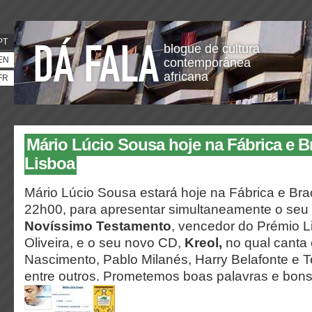
PT
blogue de cultura
EN
contemporânea
africana
FR
Mário Lúcio Sousa hoje na Fábrica e Br
Lisboa
Mário Lúcio Sousa estará hoje na Fábrica e Bra
22h00, para apresentar simultaneamente o se
Novíssimo Testamento
, vencedor do Prémio Li
Oliveira, e o seu novo CD,
Kreol,
no qual canta 
Nascimento, Pablo Milanés, Harry Belafonte e T
entre outros. Prometemos boas palavras e bon