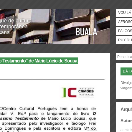
VOU LÁ 
gue de cultura
AFROS
temporânea
PALCO
icana
RUY DU
o Testamento" de Mário Lúcio de Sousa
DÁ F
Divulga
viage
Arqui
Autor
admini