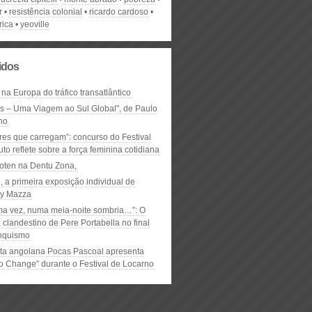
r
resistência colonial
ricardo cardoso
rica
yeoville
lidos
 na Europa do tráfico transatlântico
ós – Uma Viagem ao Sul Global", de Paulo
ho
res que carregam”: concurso do Festival
to reflete sobre a força feminina cotidiana
oten na Dentu Zona,
, a primeira exposição individual de
y Mazza
ma vez, numa meia-noite sombria…”: O
clandestino de Pere Portabella no final
nquismo
ta angolana Pocas Pascoal apresenta
to Change" durante o Festival de Locarno