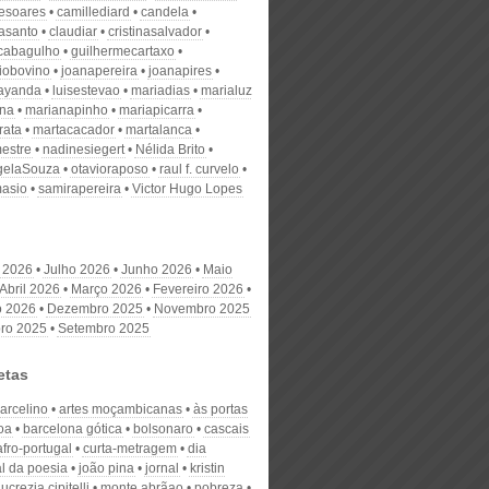
desoares
camillediard
candela
nasanto
claudiar
cristinasalvador
scabagulho
guilhermecartaxo
iobovino
joanapereira
joanapires
ayanda
luisestevao
mariadias
marialuz
ana
marianapinho
mariapicarra
rata
martacacador
martalanca
estre
nadinesiegert
Nélida Brito
gelaSouza
otavioraposo
raul f. curvelo
masio
samirapereira
Victor Hugo Lopes
 2026
Julho 2026
Junho 2026
Maio
Abril 2026
Março 2026
Fevereiro 2026
o 2026
Dezembro 2025
Novembro 2025
ro 2025
Setembro 2025
etas
arcelino
artes moçambicanas
às portas
oa
barcelona gótica
bolsonaro
cascais
afro-portugal
curta-metragem
dia
l da poesia
joão pina
jornal
kristin
lucrezia cipitelli
monte abrãao
pobreza