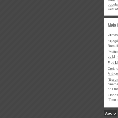
popula
west af
Mais 
vítimas
"Bijag
Ramal
“Mulhe
do Minu
Fred M
Cortejo
Anthon
“Era u
cinema 
do Fra
Cineas
"Time 
Apoio