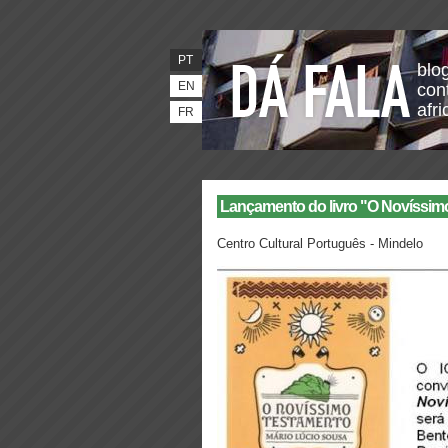
PT
blo
EN
con
afr
FR
Lançamento do livro "O Novíssim
Centro Cultural Português - Mindelo