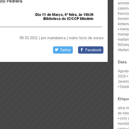
arimil
catari
franci
hermin
keitam
mari
mariap
09.03.2011 | por
martalanca
|
mário lúcio de sousa
martam
Nilzan
Twitter
Facebook
ritada
Data
Agosto
2026
Janeir
Outub
Etiqu
alice m
de lisb
ciclo 
mundia
capp