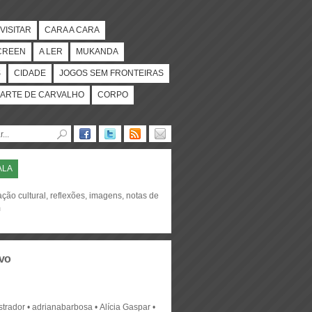
VISITAR
CARA A CARA
CREEN
A LER
MUKANDA
S
CIDADE
JOGOS SEM FRONTEIRAS
ARTE DE CARVALHO
CORPO
ALA
ção cultural, reflexões, imagens, notas de
m
vo
strador
adrianabarbosa
Alícia Gaspar