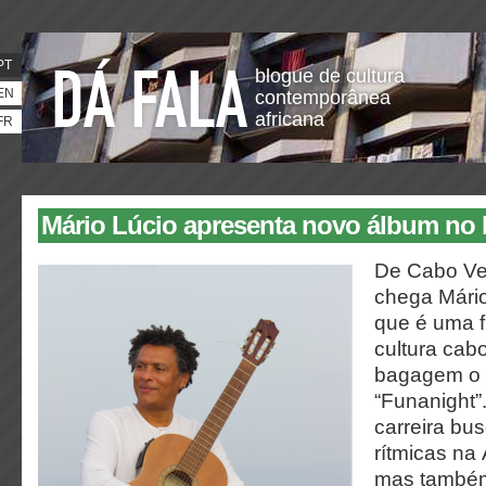
PT
blogue de cultura
EN
contemporânea
africana
FR
Mário Lúcio apresenta novo álbum no B
De Cabo Ver
chega Mário
que é uma f
cultura cabo
bagagem o 
“Funanight”
carreira bu
rítmicas na 
mas também