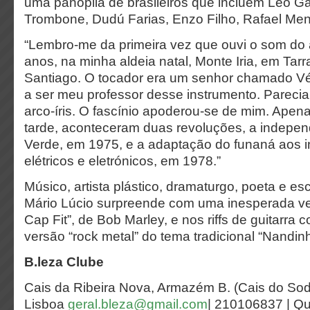
uma panóplia de brasileiros que incluem Leo 
Trombone, Dudú Farias, Enzo Filho, Rafael Men
“Lembro-me da primeira vez que ouvi o som do
anos, na minha aldeia natal, Monte Iria, em Tarra
Santiago. O tocador era um senhor chamado Vér
a ser meu professor desse instrumento. Pareci
arco-íris. O fascínio apoderou-se de mim. Apen
tarde, aconteceram duas revoluções, a indepe
Verde, em 1975, e a adaptação do funaná aos 
elétricos e eletrónicos, em 1978.”
Músico, artista plástico, dramaturgo, poeta e esc
Mário Lúcio surpreende com uma inesperada v
Cap Fit”, de Bob Marley, e nos riffs de guitarra 
versão “rock metal” do tema tradicional “Nandinh
B.leza Clube
Cais da Ribeira Nova, Armazém B. (Cais do So
Lisboa
geral.bleza@gmail.com
| 210106837 | Qu