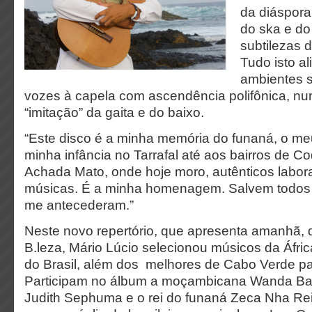
da diáspora
do ska e do
subtilezas 
Tudo isto al
ambientes s
vozes à capela com ascendência polifônica, nu
“imitação” da gaita e do baixo.
“Este disco é a minha memória do funaná, o me
minha infância no Tarrafal até aos bairros de C
Achada Mato, onde hoje moro, autênticos labor
músicas. É a minha homenagem. Salvem todos
me antecederam.”
Neste novo repertório, que apresenta amanhã, di
B.leza, Mário Lúcio selecionou músicos da Áfri
do Brasil, além dos melhores de Cabo Verde pa
Participam no álbum a moçambicana Wanda Baloy
Judith Sephuma e o rei do funaná Zeca Nha Rei