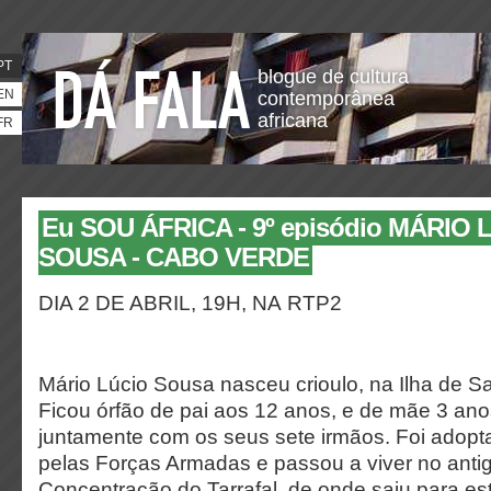
PT
blogue de cultura
EN
contemporânea
africana
FR
Eu SOU ÁFRICA - 9º episódio MÁRIO 
SOUSA - CABO VERDE
DIA 2 DE ABRIL, 19H, NA RTP2
Mário Lúcio Sousa nasceu crioulo, na Ilha de S
Ficou órfão de pai aos 12 anos, e de mãe 3 ano
juntamente com os seus sete irmãos. Foi adopt
pelas Forças Armadas e passou a viver no ant
Concentração do Tarrafal, de onde saiu para es