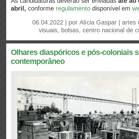
As candidaturas deverão ser enviadas
até ao 
abril,
conforme
regulamento
disponível em
ww
06.04.2022 | por
Alícia Gaspar
|
artes
visuais
,
bolsas
,
centro nacional de c
Olhares diaspóricos e pós-coloniais 
contemporâneo