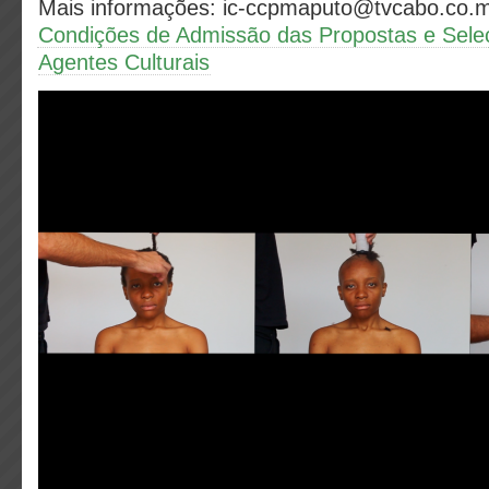
Mais informações: ic-ccpmaputo@tvcabo.co.
Condições de Admissão das Propostas e Sele
Agentes Culturais