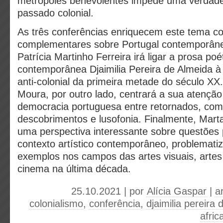
metrópoles benevolentes impede uma verdade
passado colonial.
As três conferências enriquecem este tema co
complementares sobre Portugal contemporâneo
Patrícia Martinho Ferreira irá ligar a prosa poé
contemporânea Djaimilia Pereira de Almeida à l
anti-colonial da primeira metade do século XX
Moura, por outro lado, centrará a sua atençã
democracia portuguesa entre retornados, co
descobrimentos e lusofonia. Finalmente, Marta
uma perspectiva interessante sobre questões 
contexto artístico contemporâneo, problemati
exemplos nos campos das artes visuais, artes
cinema na última década.
25.10.2021 | por
Alícia Gaspar
|
a
colonialismo
,
conferência
,
djaimilia pereira
afric