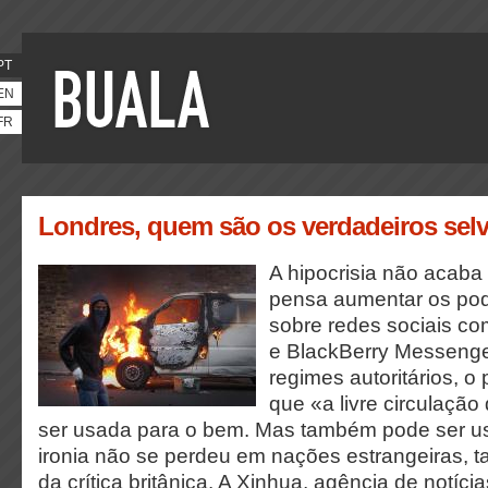
PT
EN
FR
Londres, quem são os verdadeiros sel
A hipocrisia não acaba
pensa aumentar os pod
sobre redes sociais co
e BlackBerry Messenge
regimes autoritários, o 
que «a livre circulaçã
ser usada para o bem. Mas também pode ser us
ironia não se perdeu em nações estrangeiras, t
da crítica britânica. A Xinhua, agência de notíc