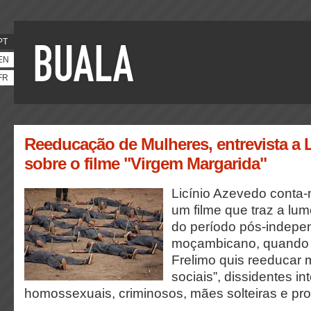
PT
EN
FR
Reeducação de Mulheres, entrevista a 
sobre o filme "Virgem Margarida"
Licínio Azevedo conta-
um filme que traz a lu
do período pós-indepe
moçambicano, quando 
Frelimo quis reeducar m
sociais”, dissidentes in
homossexuais, criminosos, mães solteiras e pros