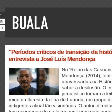
PT
EN
FR
"Períodos críticos de transição da hist
entrevista a José Luís Mendonça
No 'Reino das Casuarin
Mendonça (2014), tenta
atravessadas na Histór
sabor a desilusão. O esti
jornalístico tornam a le
reino na floresta da Ilha de Luanda, um grupo 
indigentes afinal tão visionários. O autor, directo
tem esperança de se fazer ouvir num país onde d