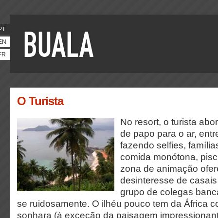
PT
EN
FR
O Turista
No resort, o turista ab
de papo para o ar, entr
fazendo selfies, famíli
comida monótona, pisci
zona de animação ofe
desinteresse de casais
grupo de colegas ban
se ruidosamente. O ilhéu pouco tem da África c
sonhara (à exceção da paisagem impressionan