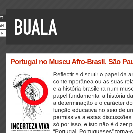
PT
EN
FR
Portugal no Museu Afro-Brasil, São Pau
Reflectir e discutir o papel da 
contemporânea ou as suas rel
e a história brasileira num mu
papel fundamental a história d
a determinação e o carácter d
função educativa no seio de 
permissiva a estas discussões 
só por isso, e isto não é dizer
“Portugal, Portugueses” torna