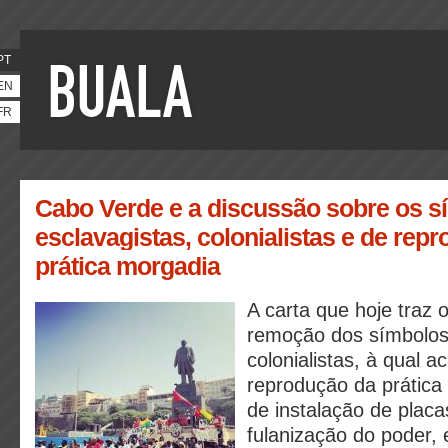
PT
EN
FR
Cabo Verde e a discussão sobre os s
esclavagistas, colonialistas e de rep
prática morgadia
A carta que hoje traz 
remoção dos símbolos 
colonialistas, à qual a
reprodução da prátic
de instalação de plac
fulanização do poder,