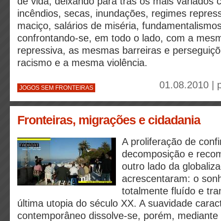
de vida, deixando para trás os mais variados 
incêndios, secas, inundações, regimes repre
maciço, salários de miséria, fundamentalismos
confrontando-se, em todo o lado, com a mesm
repressiva, as mesmas barreiras e perseguiç
racismo e a mesma violência.
01.08.2010 | 
JOGOS SEM FRONTEIRAS
Fronteiras, migrações e cidadania
A proliferação de conf
decomposição e recomp
outro lado da globaliz
acrescentaram: o son
totalmente fluído e tra
última utopia do século XX. A suavidade carac
contemporâneo dissolve-se, porém, mediante