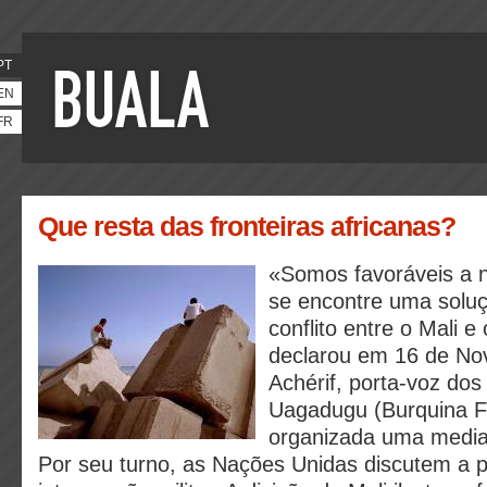
PT
EN
FR
Que resta das fronteiras africanas?
«Somos favoráveis a 
se encontre uma soluçã
conflito entre o Mali 
declarou em 16 de Nov
Achérif, porta-voz do
Uagadugu (Burquina Fa
organizada uma mediaç
Por seu turno, as Nações Unidas discutem a p