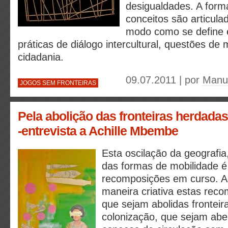
desigualdades. A for
conceitos são articula
modo como se define e
práticas de diálogo intercultural, questões de 
cidadania.
09.07.2011 | por
Manue
JOGOS SEM FRONTEIRAS
Pela abolição das fronteiras herdada
-entrevista a Achille Mbembe
Esta oscilação da geografia
das formas de mobilidade é
recomposições em curso. 
maneira criativa estas rec
que sejam abolidas frontei
colonização, que sejam abe