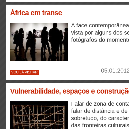
África em transe
A face contemporânea
vista por alguns dos 
fotógrafos do moment
05.01.2012
VOU LÁ VISITAR
Vulnerabilidade, espaços e construção
Falar de zona de conta
falar de distância e d
sobretudo, do caracter 
das fronteiras culturai