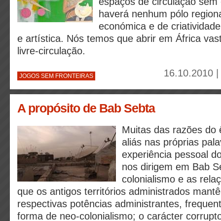
espaços de circulação sem 
haverá nenhum pólo regiona
económica e de criatividade i
e artística. Nós temos que abrir em África va
livre-circulação.
16.10.2010 |
JOGOS SEM FRONTEIRAS
A propósito de Bab Sebta
Muitas das razões do
aliás nas próprias pal
experiência pessoal do
nos dirigem em Bab Se
colonialismo e as relaç
que os antigos territórios administrados man
respectivas potências administrantes, freque
forma de neo-colonialismo; o carácter corrupt