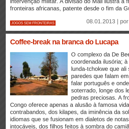
intervenção militar. A divisão do Mali ilustra a 
fronteiras africanas, patente desde o fim da G
08.01.2013 | po
JOGOS SEM FRONTEIRAS
Coffee-break na branca do Lucapa
O complexo da De Be
coordenada ilusória; 
lunda-tchokwe que ali 
paredes que falam em 
falar português e onde
soterrado, longe dos l
pedras preciosas. A fr
Congo oferece apenas a alusão à famosa vida 
contrabandos, dos kilapes, da iminência da so
idiomas que se fusionam em dialetos de nota
intocáveis, dos filhos feitos à sombra do cam