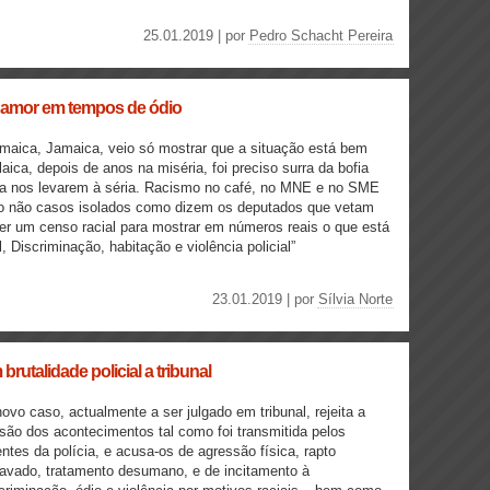
25.01.2019 | por
Pedro Schacht Pereira
: amor em tempos de ódio
maica, Jamaica, veio só mostrar que a situação está bem
aica, depois de anos na miséria, foi preciso surra da bofia
a nos levarem à séria. Racismo no café, no MNE e no SME
o não casos isolados como dizem os deputados que vetam
er um censo racial para mostrar em números reais o que está
, Discriminação, habitação e violência policial”
23.01.2019 | por
Sílvia Norte
utalidade policial a tribunal
ovo caso, actualmente a ser julgado em tribunal, rejeita a
são dos acontecimentos tal como foi transmitida pelos
ntes da polícia, e acusa-os de agressão física, rapto
avado, tratamento desumano, e de incitamento à