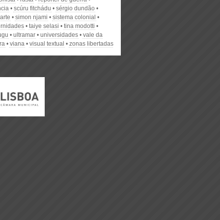
ncia
scúru fitchádu
sérgio dundão
arte
simon njami
sistema colonial
ernidades
taiye selasi
tina modotti
ugu
ultramar
universidades
vale da
ra
viana
visual textual
zonas libertadas