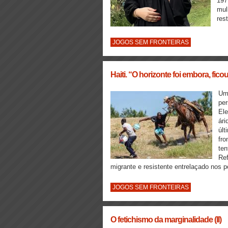
197
mul
rest
JOGOS SEM FRONTEIRAS
Haiti. “O horizonte foi embora, fi
Um 
per
Ele
ári
últ
fro
ten
Ref
migrante e resistente entrelaçado nos
JOGOS SEM FRONTEIRAS
O fetichismo da marginalidade (II)