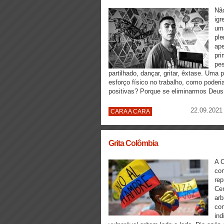
Não
igr
uma
ple
ap
pri
pes
partilhado, dançar, gritar, êxtase. Uma
esforço físico no trabalho, como poder
positivas? Porque se eliminarmos Deu
22.09.2021 
CARA A CARA
Grita Colômbia
A C
con
rep
Cen
arb
con
ind