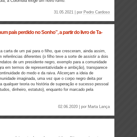
s dia, a Colômbia exige um novo rumo.
31.05.2021 | por
Pedro Cardoso
um país perdido no Sonho”, a partir do livro de Ta-
a carta de um pai para o filho, que cresceram, ainda assim,
 referências diferentes (o filho teve a sorte de assistir a dois
ndatos de um presidente negro, exemplo para a comunidade
ra em termos de representatividade e ambição), transparece
ontinuidade do medo e da raiva. Alicerçam a ideia de
unidade imaginada, uma vez que o corpo negro deita por
ra qualquer teoria ou história de superação e sucesso pessoal
tudos, dinheiro, estatuto), enquanto for marcado pela
02.06.2020 | por
Marta Lança