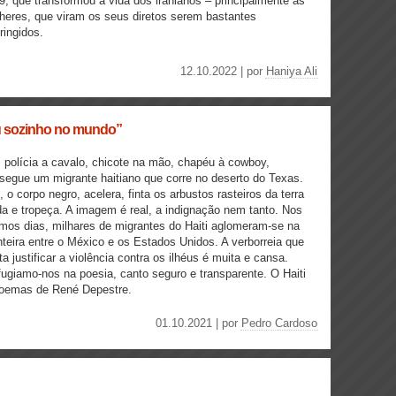
9, que transformou a vida dos iranianos – principalmente as
heres, que viram os seus diretos serem bastantes
ringidos.
12.10.2022 | por
Haniya Ali
cou sozinho no mundo”
polícia a cavalo, chicote na mão, chapéu à cowboy,
segue um migrante haitiano que corre no deserto do Texas.
, o corpo negro, acelera, finta os arbustos rasteiros da terra
da e tropeça. A imagem é real, a indignação nem tanto. Nos
imos dias, milhares de migrantes do Haiti aglomeram-se na
nteira entre o México e os Estados Unidos. A verborreia que
ta justificar a violência contra os ilhéus é muita e cansa.
ugiamo-nos na poesia, canto seguro e transparente. O Haiti
 poemas de René Depestre.
01.10.2021 | por
Pedro Cardoso