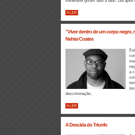
vulnerável gritam lado a lado. Dia apó
A LER
“Viver dentro de um corpo negro, n
Nehisi Coates
Est
com
ma
neg
a c
com
ter
(es
descriminação.
A LER
A Descida do Triunfo