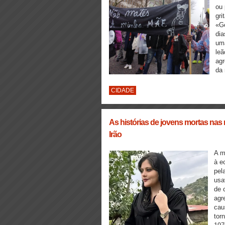
ou
gri
«Ge
dia
uma
leã
agr
da
CIDADE
As histórias de jovens mortas nas
Irão
A m
à e
pel
usa
de 
agr
cau
tor