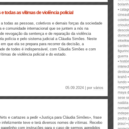
bolanh
catag
 todas as vítimas de violência policial
cineas
coleti
a todas as pessoas, coletivos e demais forças da sociedade
criouli
a e comunidade internacional que se juntem a nós na
descol
 de revogação da sentença e de reparação da violência
domicil
pela polícia e pelo sistema judicial a Cláudia Simões. Neste
ekwikw
em que ela se prepara para recorrer da decisão, a
carden
dade de todes é indispensável, com Cláudia Simões e com
figurin
ítimas de violência policial e do estado.
guerra 
histó
intelec
destou
krahô
lundo
magre
05.09.2024 | por
vários
maya d
sese s
natália
nomad
indepe
hirts e cartazes a pedir «Justiça para Cláudia Simões», frase
pedro 
 infelizmente teve e terá diversos nomes de vítimas. Recebo
piauí
papelinho com instruções para o caso de sermos agredidos
projeci