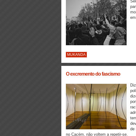
Sem
par
mob
em 
MUKANDA
O excremento do fascismo
Diz
pol
diz
por
rac
adm
tem
dev
de 
no Cacém, não voltem a repetir-se.