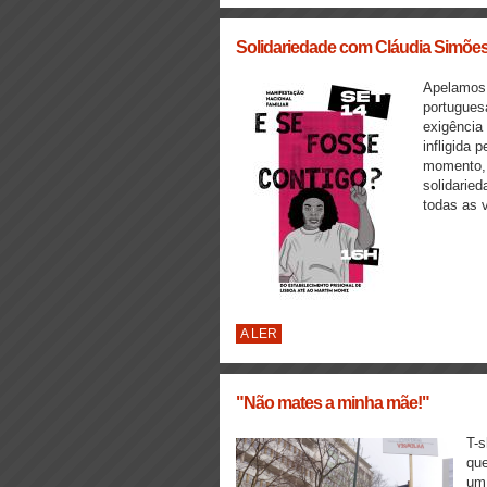
Solidariedade com Cláudia Simões e
Apelamos 
portugues
exigência
infligida 
momento, 
solidarie
todas as v
A LER
"Não mates a minha mãe!"
T-s
que
um 