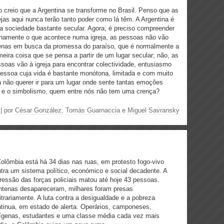
 creio que a Argentina se transforme no Brasil. Penso que as
ejas aqui nunca terão tanto poder como lá têm. A Argentina é
 sociedade bastante secular. Agora, é preciso compreender
namente o que acontece numa igreja, as pessoas não vão
enas em busca da promessa do paraíso, que é normalmente a
meira coisa que se pensa a partir de um lugar secular; não, as
soas vão à igreja para encontrar colectividade, entusiasmo
 pessoa cuja vida é bastante monótona, limitada e com muito
ia não querer ir para um lugar onde sente tantas emoções
s e o simbolismo, quem entre nós não tem uma crença?
| por
César González
,
Tomás Guarnaccia
e
Miguel Savransky
olômbia está há 34 dias nas ruas, em protesto fogo-vivo
tra um sistema político, económico e social decadente. A
ressão das forças policiais matou até hoje 43 pessoas.
tenas desapareceram, milhares foram presas
itrariamente. A luta contra a desigualdade e a pobreza
tinua, em estado de alerta. Operários, camponeses,
ígenas, estudantes e uma classe média cada vez mais