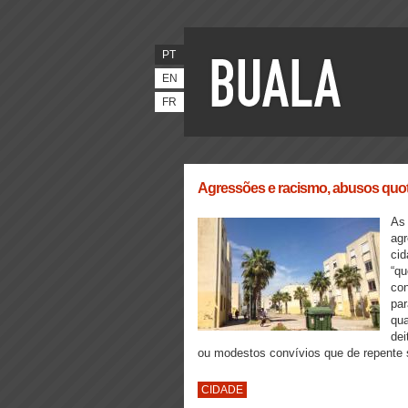
PT
EN
FR
Agressões e racismo, abusos quot
As 
agr
cid
“qu
con
par
qua
dei
ou modestos convívios que de repente s
CIDADE