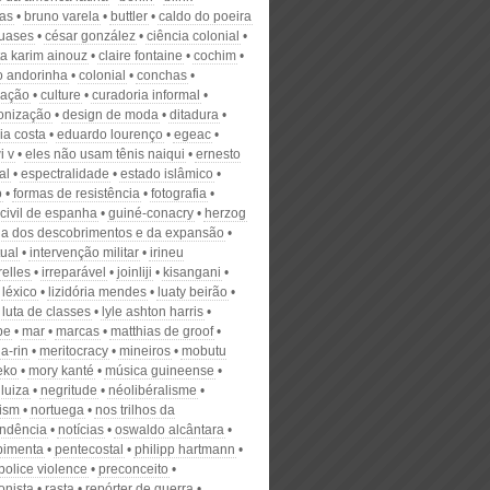
as
bruno varela
buttler
caldo do poeira
uases
césar gonzález
ciência colonial
ta karim ainouz
claire fontaine
cochim
vo andorinha
colonial
conchas
zação
culture
curadoria informal
onização
design de moda
ditadura
ia costa
eduardo lourenço
egeac
i v
eles não usam tênis naiqui
ernesto
al
espectralidade
estado islâmico
o
formas de resistência
fotografia
civil de espanha
guiné-conacry
herzog
ria dos descobrimentos e da expansão
tual
intervenção militar
irineu
relles
irreparável
joinliji
kisangani
léxico
lizidória mendes
luaty beirão
luta de classes
lyle ashton harris
be
mar
marcas
matthias de groof
a-rin
meritocracy
mineiros
mobutu
eko
mory kanté
música guineense
 luiza
negritude
néolibéralisme
ism
nortuega
nos trilhos da
ndência
notícias
oswaldo alcântara
pimenta
pentecostal
philipp hartmann
police violence
preconceito
onista
rasta
repórter de guerra