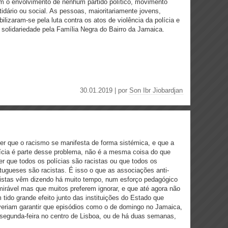
 o envolvimento de nenhum partido político, movimento
tidário ou social. As pessoas, maioritariamente jovens,
ilizaram-se pela luta contra os atos de violência da polícia e
solidariedade pela Família Negra do Bairro da Jamaica.
30.01.2019 | por
Son Ibr Jiobardjan
er que o racismo se manifesta de forma sistémica, e que a
ícia é parte desse problema, não é a mesma coisa do que
er que todos os polícias são racistas ou que todos os
tugueses são racistas. É isso o que as associações anti-
istas vêm dizendo há muito tempo, num esforço pedagógico
irável mas que muitos preferem ignorar, e que até agora não
 tido grande efeito junto das instituições do Estado que
eriam garantir que episódios como o de domingo no Jamaica,
segunda-feira no centro de Lisboa, ou de há duas semanas,