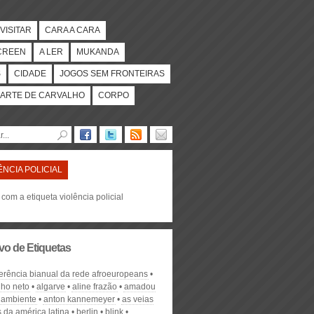
VISITAR
CARA A CARA
CREEN
A LER
MUKANDA
S
CIDADE
JOGOS SEM FRONTEIRAS
ARTE DE CARVALHO
CORPO
ÊNCIA POLICIAL
 com a etiqueta violência policial
vo de Etiquetas
ferência bianual da rede afroeuropeans
nho neto
algarve
aline frazão
amadou
ambiente
anton kannemeyer
as veias
 da américa latina
berlin
blink