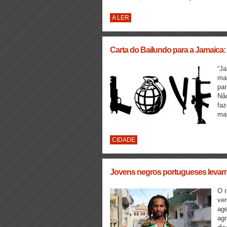
A LER
Carta do Bailundo para a Jamaica
“Ja
mal
par
Nã
faz
mal
CIDADE
Jovens negros portugueses levam br
O n
ver
age
agr