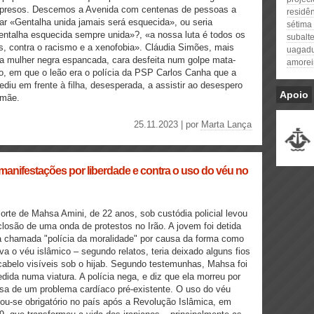
 presos. Descemos a Avenida com centenas de pessoas a
residê
tar «Gentalha unida jamais será esquecida», ou seria
sétima 
ntalha esquecida sempre unida»?, «a nossa luta é todos os
subalt
s, contra o racismo e a xenofobia». Cláudia Simões, mais
uagad
 mulher negra espancada, cara desfeita num golpe mata-
amorei
o, em que o leão era o polícia da PSP Carlos Canha que a
ediu em frente à filha, desesperada, a assistir ao desespero
Apoio
 mãe.
25.11.2023 | por
Marta Lança
 manifestações por liberdade e contra o uso do véu no
orte de Mahsa Amini, de 22 anos, sob custódia policial levou
closão de uma onda de protestos no Irão. A jovem foi detida
a chamada "polícia da moralidade" por causa da forma como
va o véu islâmico – segundo relatos, teria deixado alguns fios
cabelo visíveis sob o hijab. Segundo testemunhas, Mahsa foi
edida numa viatura. A polícia nega, e diz que ela morreu por
sa de um problema cardíaco pré-existente. O uso do véu
nou-se obrigatório no país após a Revolução Islâmica, em