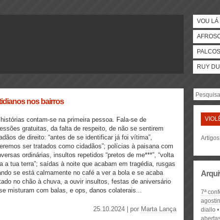
VOU LÁ 
AFROS
PALCO
RUY DU
idianos nos bairros
VIOL
histórias contam-se na primeira pessoa. Fala-se de
essões gratuitas, da falta de respeito, de não se sentirem
adãos de direito: “antes de se identificar já foi vítima”,
Artigos
eremos ser tratados como cidadãos”; polícias à paisana com
versas ordinárias, insultos repetidos “pretos de me***”, “volta
a a tua terra”; saídas à noite que acabam em tragédia, rusgas
ndo se está calmamente no café a ver a bola e se acaba
Arqui
tado no chão à chuva, a ouvir insultos, festas de aniversário
e misturam com balas, e ops, danos colaterais...
7ª con
agosti
25.10.2024 | por
Marta Lança
diallo
abertas