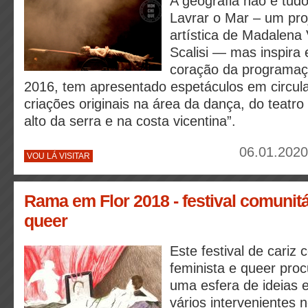
A geografia não é tud
Lavrar o Mar – um pro
artística de Madalena
Scalisi — mas inspira
coração da programaç
2016, tem apresentado espetáculos em circul
criações originais na área da dança, do teatro
alto da serra e na costa vicentina”.
06.01.2020
VOU LÁ VISITAR
Rama em Flor 2018 - festival comunitá
queer
Este festival de cariz c
feminista e queer procu
uma esfera de ideias e 
vários intervenientes 