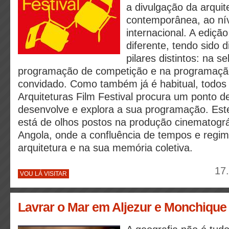
a divulgação da arquit
contemporânea, ao nív
internacional. A ediçã
diferente, tendo sido d
pilares distintos: na se
programação de competição e na programaçã
convidado. Como também já é habitual, todos
Arquiteturas Film Festival procura um ponto d
desenvolve e explora a sua programação. Este 
está de olhos postos na produção cinematográ
Angola, onde a confluência de tempos e regime
arquitetura e na sua memória coletiva.
17
VOU LÁ VISITAR
Lavrar o Mar em Aljezur e Monchique