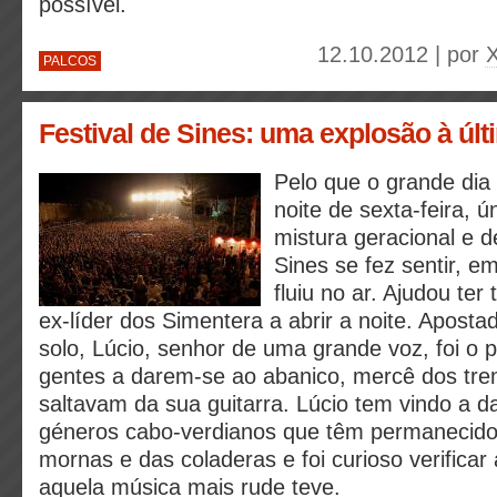
possível.
12.10.2012 | por
X
PALCOS
Festival de Sines: uma explosão à últ
Pelo que o grande dia
noite de sexta-feira, 
mistura geracional e d
Sines se fez sentir, e
fluiu no ar. Ajudou ter 
ex-líder dos Simentera a abrir a noite. Aposta
solo, Lúcio, senhor de uma grande voz, foi o p
gentes a darem-se ao abanico, mercê dos tr
saltavam da sua guitarra. Lúcio tem vindo a d
géneros cabo-verdianos que têm permanecid
mornas e das coladeras e foi curioso verifica
aquela música mais rude teve.