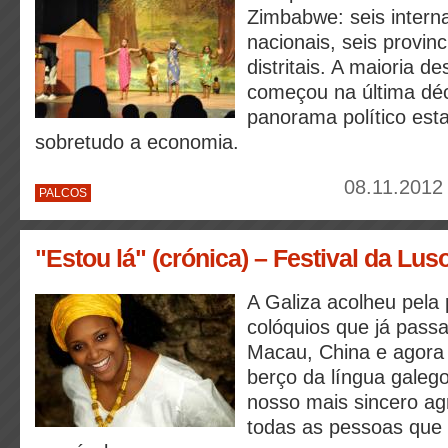
Zimbabwe: seis interna
nacionais, seis provinc
distritais. A maioria de
começou na última dé
panorama político est
sobretudo a economia.
08.11.2012 
PALCOS
"Estou lá" (crónica) – Festival da Lus
A Galiza acolheu pela 
colóquios que já passa
Macau, China e agora 
berço da língua galeg
nosso mais sincero a
todas as pessoas que