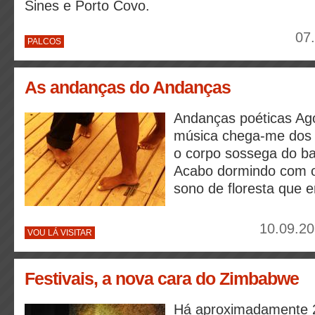
Sines e Porto Covo.
07
PALCOS
As andanças do Andanças
Andanças poéticas Ag
música chega-me dos 
o corpo sossega do ba
Acabo dormindo com o
sono de floresta que e
10.09.20
VOU LÁ VISITAR
Festivais, a nova cara do Zimbabwe
Há aproximadamente 25