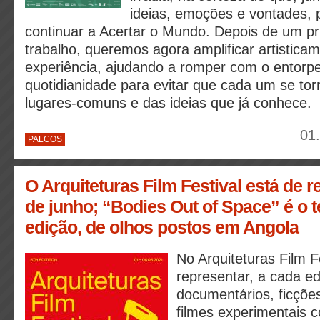
ideias, emoções e vontades,
continuar a Acertar o Mundo. Depois de um pr
trabalho, queremos agora amplificar artistica
experiência, ajudando a romper com o entorp
quotidianidade para evitar que cada um se torn
lugares-comuns e das ideias que já conhece.
01
PALCOS
O Arquiteturas Film Festival está de r
de junho; “Bodies Out of Space” é o 
edição, de olhos postos em Angola
No Arquiteturas Film F
representar, a cada ed
documentários, ficçõe
filmes experimentais 