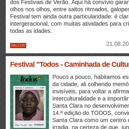
dos Festivais de Verão. Aqui há convívio gar
olhos nos olhos, entre saltos ritmados, galope
Festival tem ainda outra particularidade: é cl
intergeracional, com muitas atividades para c
todas as idades.
21.08.20
PALCOS
Festival "Todos - Caminhada de Cultu
Pouco a pouco, habitamos e
da cidade, ali colhendo memór
invisíveis, para voltar a afirm
interculturalidade e a import
Santa Clara no desenvolvimen
14.ª edição do TODOS, convi
Santa Clara como um centro 
irradia, na certeza de que, ju