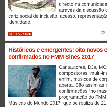
directo na comunidade 
através da discussão 
cariz social de inclusão, acesso, representaça
identidade.
23
VOU LÁ VISITAR
Históricos e emergentes: oito novos 
confirmados no FMM Sines 2017
Cantautores, DJs, MCs,
compositores, multi-in
enfim, músicos de cor
aberta. São assim as 
confirmações “no masc
programação do FMM S
Músicas do Mundo 2017, que se realiza de 21