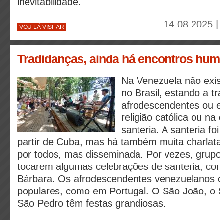
inevitabilidade.
14.08.2025 |
VOU LÁ VISITAR
Tradidanças, ainda há encontros hu
Na Venezuela não exi
no Brasil, estando a t
afrodescendentes ou 
religião católica ou n
santeria. A santeria fo
partir de Cuba, mas há também muita charlat
por todos, mas disseminada. Por vezes, grup
tocarem algumas celebrações de santeria, co
Bárbara. Os afrodescendentes venezuelanos 
populares, como em Portugal. O São João, o 
São Pedro têm festas grandiosas.