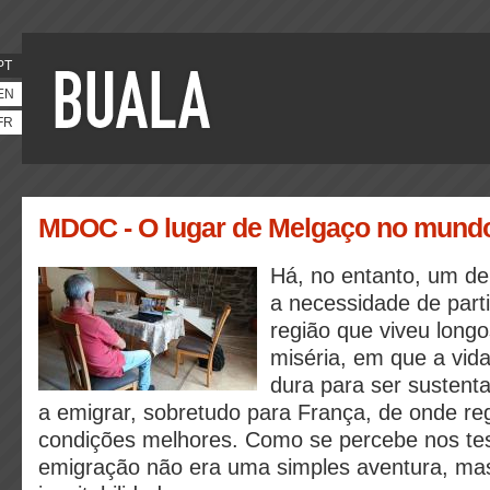
PT
EN
FR
MDOC - O lugar de Melgaço no mund
Há, no entanto, um 
a necessidade de part
região que viveu long
miséria, em que a vid
dura para ser sustent
a emigrar, sobretudo para França, de onde r
condições melhores. Como se percebe nos te
emigração não era uma simples aventura, m