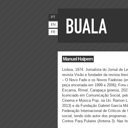
PT
EN
FR
Manuel Halpern
Lisboa, 1974. Jornalista do Jornal de L
revista Visão e fundador da revista lite
– O Novo Fado e os Novos Fadistas (en
peça encenada em 1999 e 2006); Fora 
Escama, Rímel, Carapaça (poesia, 202
licenciado em Comunicação Social, pel
Cinema e Música Pop, na Un. Ramon Lu
2013) e da Fundação Gabriel García Má
Federação Internacional de Críticos d
social, tendo sido autor dos programas
Contos Para Pulares (Antena 3). Nas h