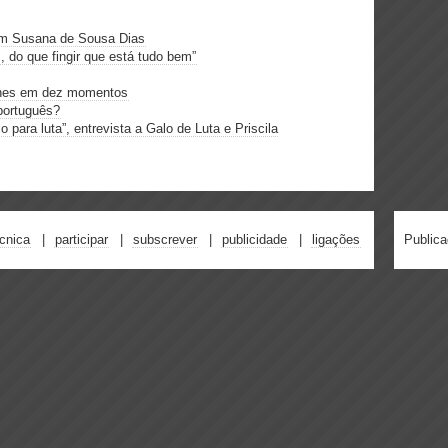
com Susana de Sousa Dias
, do que fingir que está tudo bem”
ines em dez momentos
português?
 para luta”, entrevista a Galo de Luta e Priscila
écnica
participar
subscrever
publicidade
ligações
Public