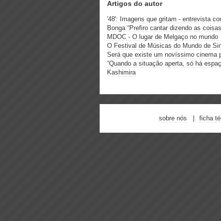
Artigos do autor
'48': Imagens que gritam - entrevista 
Bonga “Prefiro cantar dizendo as coisas
MDOC - O lugar de Melgaço no mundo
O Festival de Músicas do Mundo de S
Será que existe um novíssimo cinema 
“Quando a situação aperta, só há espaço
Kashimira
sobre nós
ficha t