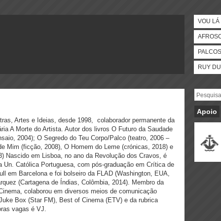
VOU LÁ 
AFROS
PALCO
RUY DU
Apoio
etras, Artes e Ideias, desde 1998, colaborador permanente da
rária A Morte do Artista. Autor dos livros O Futuro da Saudade
saio, 2004); O Segredo do Teu Corpo/Palco (teatro, 2006 –
de Mim (ficção, 2008), O Homem do Leme (crónicas, 2018) e
3) Nascido em Lisboa, no ano da Revolução dos Cravos, é
a Un. Católica Portuguesa, com pós-graduação em Crítica de
ll em Barcelona e foi bolseiro da FLAD (Washington, EUA,
rquez (Cartagena de Índias, Colômbia, 2014). Membro da
e Cinema, colaborou em diversos meios de comunicação
 Juke Box (Star FM), Best of Cinema (ETV) e da rubrica
oras vagas é VJ.