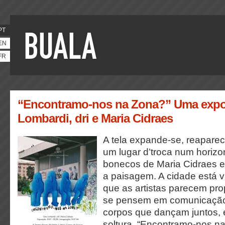
PT
EN
FR
“Encontramo-nos na Zona?” Uma expo
Lombardi, dri e Maria Cidraes
A tela expande-se, reapare
um lugar d’troca num horizo
bonecos de Maria Cidraes
a paisagem. A cidade está v
que as artistas parecem pro
se pensem em comunicação 
corpos que dançam juntos,
soltura. “Encontramo-nos n