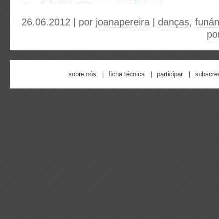
26.06.2012 | por
joanapereira
|
danças
,
funá
po
sobre nós
ficha técnica
participar
subscre