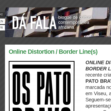
PT
blogue de cultura
EN
contemporânea
africana
FR
Online Distortion / Border Line(s)
ONLINE DI
BORDER L
recente cri
PATO BR
marcada n
em Viseu, 
Seguem-se 
apresenta