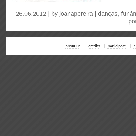
26.06.2012 | by
joanapereira
|
danças
,
funá
po
about us
credits
participate
s