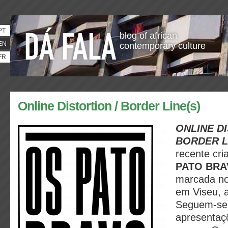
PT
blog of african
EN
contemporary culture
FR
Online Distortion / Border Line(s)
ONLINE DI
BORDER L
recente cri
PATO BR
marcada n
em Viseu, 
Seguem-se 
apresenta