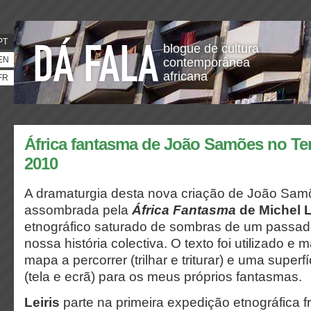
PT
blogue de cultura
EN
contemporânea
africana
FR
África fantasma de João Samões no T
2010
A dramaturgia desta nova criação de João Samõ
assombrada pela
África Fantasma
de Michel L
etnográfico saturado de sombras de um passado 
nossa história colectiva. O texto foi utilizado 
mapa a percorrer (trilhar e triturar) e uma superf
(tela e ecrã) para os meus próprios fantasmas.
Leiris
parte na primeira expedição etnográfica f