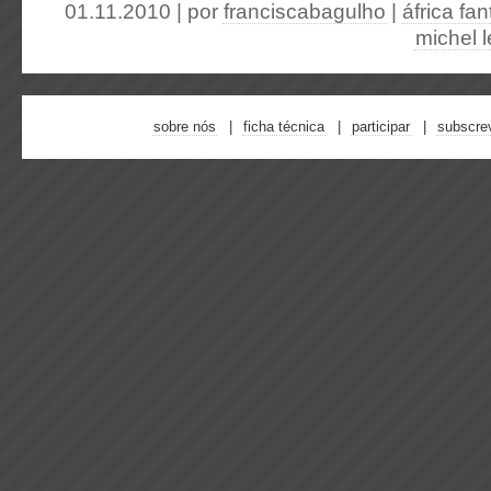
01.11.2010 | por
franciscabagulho
|
áfrica fa
michel l
sobre nós
ficha técnica
participar
subscre