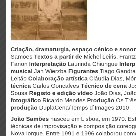
Criação, dramaturgia, espaço cénico e sono
Samões
Textos a partir de
Michel Leiris, Frantz
Fanon
Interpretação
Laurinda Chiungue
Interp
musical
Jan Wierzba
Figurantes
Tiago Gandra,
Leitão
Colaboração artística
Cláudia Dias, Mó
técnica
Carlos Gonçalves
Técnico de cena
Jo
Sousa
Registo e edição vídeo
João Dias, Jo
fotográfico
Ricardo Mendes
Produção
Os Trê
produção
DuplaCena/Temps d`Images 2010
João Samões
nasceu em Lisboa, em 1970. Est
técnicas de improvisação e composição coreogr
Nova Iorque. Entre 1991 e 1996 colaborou como