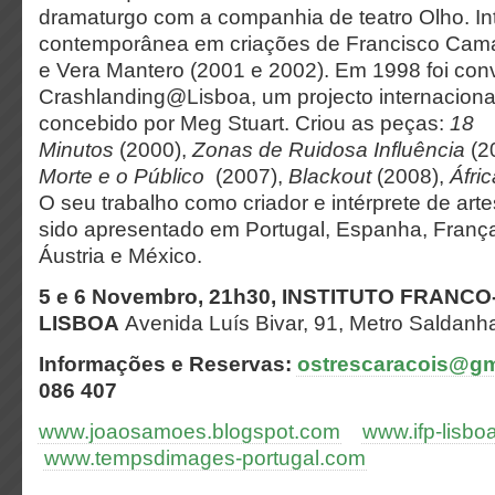
dramaturgo com a companhia de teatro Olho. In
contemporânea em criações de Francisco Cam
e Vera Mantero (2001 e 2002). Em 1998 foi con
Crashlanding@Lisboa, um projecto internaciona
concebido por Meg Stuart. Criou as peças:
18
Minutos
(2000),
Zonas de Ruidosa Influência
(2
Morte e o Público
(2007),
Blackout
(2008),
Áfri
O seu trabalho como criador e intérprete de art
sido apresentado em Portugal, Espanha, França, 
Áustria e México.
5 e 6 Novembro, 21h30, INSTITUTO FRAN
LISBOA
Avenida Luís Bivar, 91, Metro
Saldanha
Informações e Reservas:
ostrescaracois@gm
086 407
www.joaosamoes.blogspot.com
www.ifp-lisbo
www.tempsdimages-portugal.com