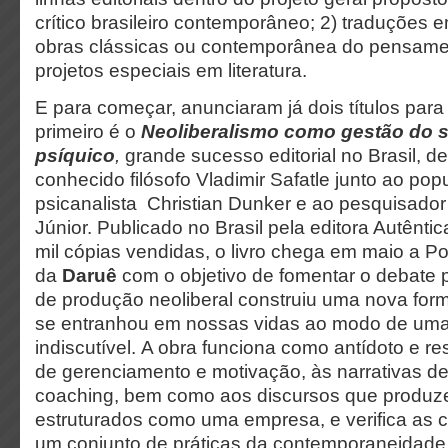
crítico brasileiro contemporâneo; 2) traduções 
obras clássicas ou contemporânea do pensament
projetos especiais em literatura.
E para começar, anunciaram já dois títulos para
primeiro é o
Neoliberalismo como gestão do s
psíquico
,
grande sucesso editorial no Brasil, de
conhecido filósofo Vladimir Safatle junto ao pop
psicanalista Christian Dunker e ao pesquisador
Júnior. Publicado no Brasil pela editora Autênti
mil cópias vendidas, o livro chega em maio a P
da
Daruê
com o objetivo de fomentar o debate
de produção neoliberal construiu uma nova for
se entranhou em nossas vidas ao modo de uma
indiscutível. A obra funciona como antídoto e 
de gerenciamento e motivação, às narrativas d
coaching, bem como aos discursos que produze
estruturados como uma empresa, e verifica as
um conjunto de práticas da contemporaneidade,