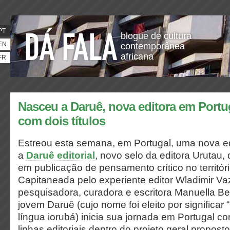
PT
blogue de cultura
EN
contemporânea
africana
FR
Nasceu a Daruê, nova editora em Portuga
com dois títulos
Estreou esta semana, em Portugal, uma nova ed
a
Daruê
editorial
, novo selo da editora Urutau
em publicação de pensamento crítico no territór
Capitaneada pelo experiente editor Wladimir Va
pesquisadora, curadora e escritora Manuella Be
jovem Daruê (cujo nome foi eleito por significar 
língua iorubá) inicia sua jornada em Portugal c
linhas editoriais dentro do projeto geral propos