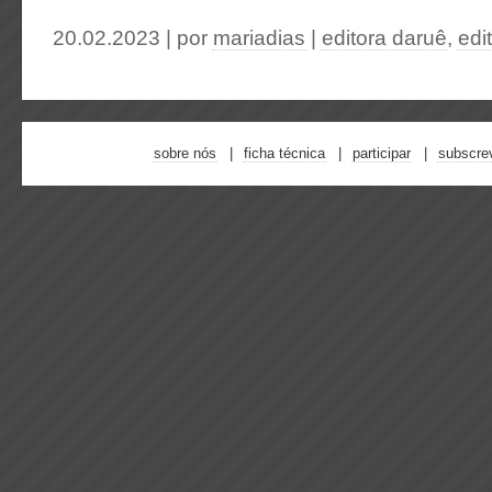
20.02.2023 | por
mariadias
|
editora daruê
,
edi
sobre nós
ficha técnica
participar
subscre