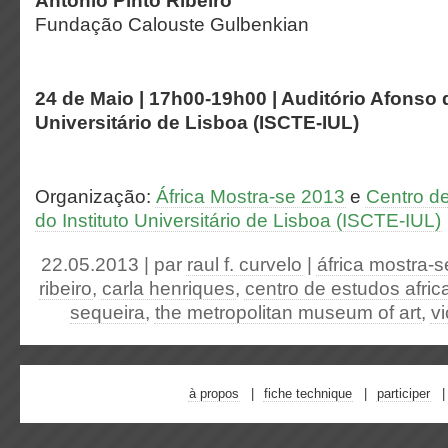
António Pinto Ribeiro
Fundação Calouste Gulbenkian
24 de Maio | 17h00-19h00 | Auditório Afonso d
Universitário de Lisboa (ISCTE-IUL)
Organização:
África Mostra-se 2013
e
Centro de
do Instituto Universitário de Lisboa (ISCTE-IUL)
22.05.2013 | par
raul f. curvelo
|
áfrica mostra-
ribeiro
,
carla henriques
,
centro de estudos afri
sequeira
,
the metropolitan museum of art
,
vi
à propos
fiche technique
participer