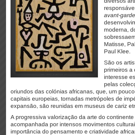
diversos ar
responsáve
avant-gard
desenvolvim
moderna, d
sobressaem
Matisse, Pa
Paul Klee.
São os arti
primeiros a
interesse es
pelas colec
oriundos das colónias africanas, que, um pouco
capitais europeias, tornadas metrópoles de impé
expansão, são reunidas em museus de cariz etn
A progressiva valorização da arte do continente 
acompanhada por intensos movimentos cultura
importância do pensamento e criatividade afric