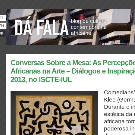
PT
blog de culture
EN
contemporaine
africaine
FR
Conversas Sobre a Mesa: As Percepçõe
Africanas na Arte – Diálogos e Inspiraç
2013, no ISCTE-IUL
Comedians’ 
Klee (Germ
Durante o i
estética da 
africana to
poderosa in