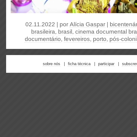
02.11.2022 | por
Alícia Gaspar
|
bicentená
brasileira
,
brasil
,
cinema documental bras
documentário
,
fevereiros
,
porto
,
pós-colon
sobre nós
ficha técnica
participar
subscre