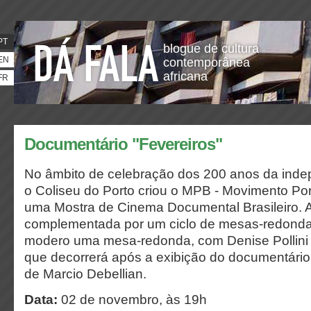
PT
blogue de cultura
EN
contemporânea
africana
FR
Documentário "Fevereiros"
No âmbito de celebração dos 200 anos da indep
o Coliseu do Porto criou o MPB - Movimento Porto
uma Mostra de Cinema Documental Brasileiro. 
complementada por um ciclo de mesas-redonda
modero uma mesa-redonda, com Denise Pollini 
que decorrerá após a exibição do documentário 
de Marcio Debellian.
Data:
02 de novembro, às 19h