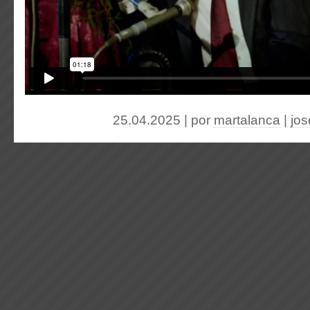
25.04.2025 | por
martalanca
|
jos