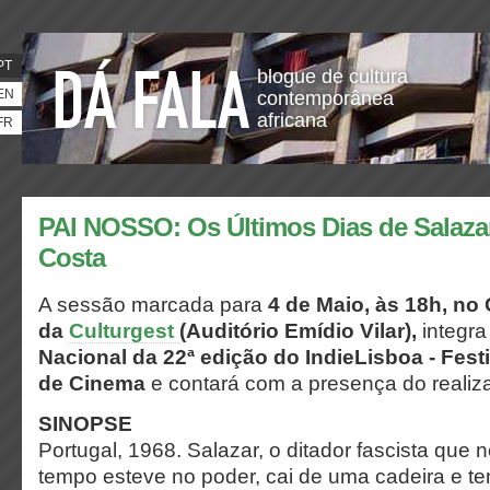
PT
blogue de cultura
EN
contemporânea
africana
FR
PAI NOSSO: Os Últimos Dias de Salazar,
Costa
A sessão marcada para
4 de Maio,
às 18h, no 
da
Culturgest
(Auditório Emídio Vilar),
integra
Nacional da 22ª edição do IndieLisboa - Festi
de Cinema
e contará com a presença do realiz
SINOPSE
Portugal, 1968. Salazar, o ditador fascista que
tempo esteve no poder, cai de uma cadeira e 