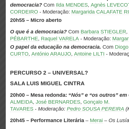
democracia?
Com
Ilda MENDES
,
Agnès LEVECO
CORDEIRO
-
Moderação
:
Margarida CALAFATE R
20h55
– Micro aberto
O que é a democracia?
Com
Barbara STIEGLER
,
PÉBARTHE
,
Raquel VARELA
-
Moderação
:
Margar
O papel da educação na democracia.
Com
Diog
CURTO
,
António ARAUJO
,
Antoine LILTI
-
Modera
PERCURSO 2 – UNIVERSAL?
SALA LUIS MIGUEL CINTRA
20h00 – Mesa redonda:
“
Nós” e “os outros” em
ALMEIDA
,
José BERNARDES
,
Gonçalo M.
TAVARES
-
Moderação:
Pedro SOUSA PEREIRA
(
20h45 – Performance Literária
–
Merai
–
Os Lusí