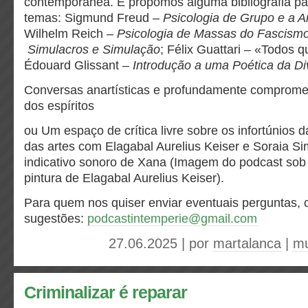
contemporânea. E propomos alguma bibliografia par
temas: Sigmund Freud –
Psicologia de Grupo e a A
Wilhelm Reich –
Psicologia de Massas do Fascism
Simulacros e Simulação
; Félix Guattari – «Todos q
Édouard Glissant –
Introdução a uma Poética da Di
Conversas anartísticas e profundamente comprome
dos espíritos
ou Um espaço de crítica livre sobre os infortúnios da
das artes com Elagabal Aurelius Keiser e Soraia 
indicativo sonoro de Xana (Imagem do podcast so
pintura de Elagabal Aurelius Keiser).
Para quem nos quiser enviar eventuais perguntas, 
sugestões:
podcastintemperie@gmail.com
27.06.2025 | por
martalanca
|
mu
Criminalizar é reparar