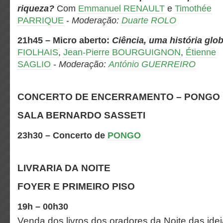
riqueza?
Com
Emmanuel RENAULT
e
Timothée
PARRIQUE
-
Moderação:
Duarte ROLO
21h45
– Micro aberto:
Ciência, uma história glob
FIOLHAIS
,
Jean-Pierre BOURGUIGNON
,
Étienne
SAGLIO
-
Moderação:
António GUERREIRO
CONCERTO DE ENCERRAMENTO – PONGO
SALA BERNARDO SASSETI
23h30 – Concerto de
PONGO
LIVRARIA DA NOITE
FOYER E PRIMEIRO PISO
19h – 00h30
Venda dos livros dos oradores da Noite das ide