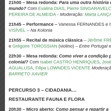
21h00
–
Mesa redonda:
Para uma outra história
mundo?
Com
Evalina DIAS
,
Pierre SINGARAVEL
PEREIRA DE ALMEIDA
-
Moderação:
Marta LANÇ
21h45 – Performance –
Vanessa FERNANDES e I
VISÍVEL
–
Na Kolonia
21h55 – Recital de música clássica
–
Jérôme FR
e
Grégoire TOROSSIAN
(violino) –
Entre Portugal 
22h30 – Mesa redonda:
Como viver a condição 
colonial?
Com
Isabel CASTRO HENRIQUES
,
Jos
AGUALUSA
,
Filipa LOWNDES VICENTE
Moderaç
BARRETO XAVIER
PERCURSO 3 – CIDADANIA…
RESTAURANTE FAUNA E FLORA
20h30
– Micro aberto:
Como pensar e repartir a