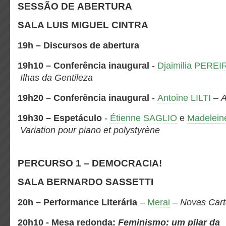
SESSÃO DE ABERTURA
SALA LUIS MIGUEL CINTRA
19h – Discursos de abertura
19h10
– Conferência inaugural
-
Djaimilia PERE
Ilhas da Gentileza
19h20
– Conferência inaugural
-
Antoine LILTI
–
A
19h30 – Espetáculo
-
Étienne SAGLIO
e
Madelei
Variation pour piano et polystyrène
PERCURSO 1 – DEMOCRACIA!
SALA BERNARDO SASSETTI
20h
– Performance Literária
–
Merai
–
Novas Cart
20h10 - Mesa redonda:
Feminismo: um pilar da