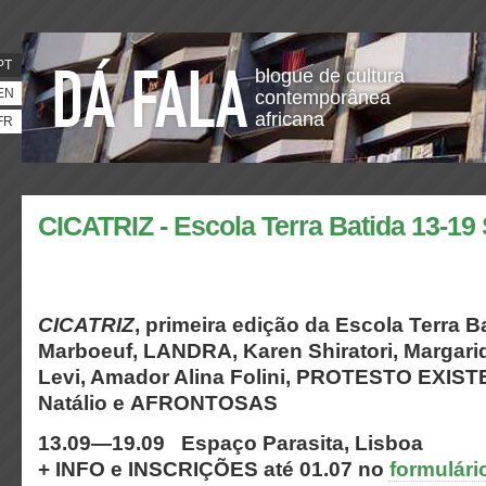
PT
blogue de cultura
EN
contemporânea
africana
FR
CICATRIZ - Escola Terra Batida 13-19 
CICATRIZ
, primeira edição da Escola Terra B
Marboeuf, LANDRA, Karen Shiratori, Margar
Levi, Amador Alina Folini, PROTESTO EXIST
Natálio e AFRONTOSAS
13.09—19.09 Espaço Parasita, Lisboa
+ INFO e INSCRIÇÕES até 01.07 no
formulári