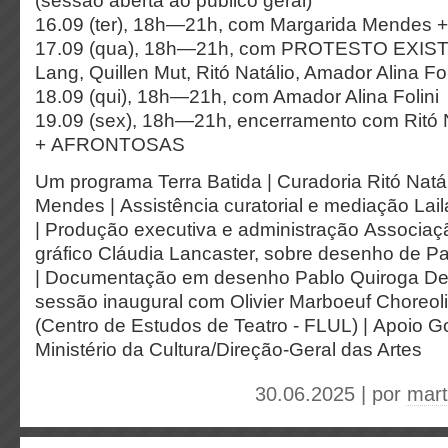
(sessão aberta ao público geral)
16.09 (ter), 18h—21h, com Margarida Mendes +
17.09 (qua), 18h—21h, com PROTESTO EXISTE
Lang, Quillen Mut, Ritó Natálio, Amador Alina Fol
18.09 (qui), 18h—21h, com Amador Alina Folini
19.09 (sex), 18h—21h, encerramento com Ritó N
+ AFRONTOSAS
Um programa Terra Batida |
Curadoria
Ritó Natá
Mendes |
Assistência curatorial e mediação
Lail
|
Produção executiva e administração
Associaçã
gráfico
Cláudia Lancaster, sobre desenho de Pa
|
Documentação em desenho
Pablo Quiroga De
sessão inaugural com Olivier Marboeuf
Choreoli
(Centro de Estudos de Teatro - FLUL) |
Apoio
Go
Ministério da Cultura/Direção-Geral das Artes
30.06.2025 | por
mart