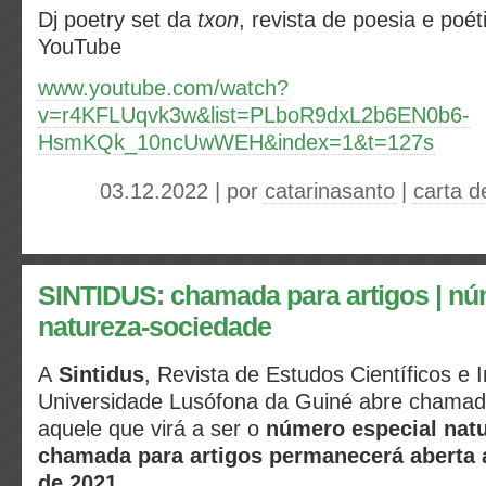
Dj poetry set da
txon
, revista de poesia e poé
YouTube
www.youtube.com/watch?
v=r4KFLUqvk3w&list=PLboR9dxL2b6EN0b6-
HsmKQk_10ncUwWEH&index=1&t=127s
03.12.2022 | por
catarinasanto
|
carta 
SINTIDUS: chamada para artigos | nú
natureza-sociedade
A
Sintidus
,
Revista de Estudos Científicos e I
Universidade Lusófona da Guiné a
bre chamada
aquele que virá a ser o
número especial nat
chamada para artigos permanecerá aberta 
de 2021.