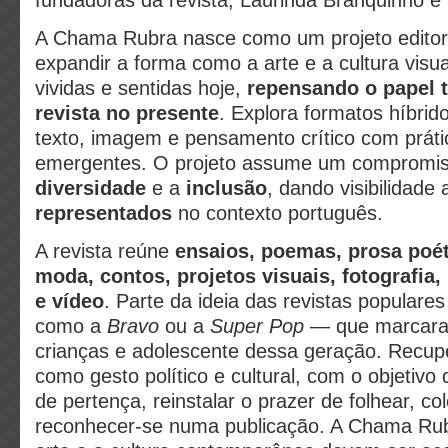
fundadoras da revista, Laurinda Branquinho e
A Chama Rubra nasce como um projeto editori
expandir a forma como a arte e a cultura visu
vividas e sentidas hoje,
repensando o papel t
revista no presente
. Explora formatos híbri
texto, imagem e pensamento crítico com prátic
emergentes. O projeto assume um compromis
diversidade
e a
inclusão
, dando visibilidade
representados
no contexto português.
A revista reúne
ensaios, poemas, prosa poéti
moda, contos, projetos visuais, fotografia, 
e vídeo
. Parte da ideia das revistas popular
como a
Bravo
ou a
Super Pop
— que marcaram
crianças e adolescente dessa geração. Recupe
como gesto político e cultural, com o objetivo 
de pertença, reinstalar o prazer de folhear, co
reconhecer-se numa publicação. A Chama Ru