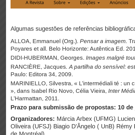
Algumas sugestões de referências bibliográfic
ALLOA, Emmanuel (Org.).
Pensar a imagem.
Tr
Poyares et all. Belo Horizonte: Autêntica Ed. 20
DIDI-HUBERMAN, Georges.
Images malgré tout
RANCIÈRE, Jacques
.
A partilha do sensível: est
Paulo: Editora 34, 2009.
MARINIELLO, Silvestra, « L’intermédiali té : un
», dans Isabel Rio Novo, Célia Vieira,
Inter Médi
L’Harmattan, 2011.
Prazo para submissão de propostas: 10 de 
Organizadores:
Márcia Arbex (UFMG) Lucie
Oliveira (UFSJ) Biagio D’Ângelo ( UnB) Rémy 
de Montréal)