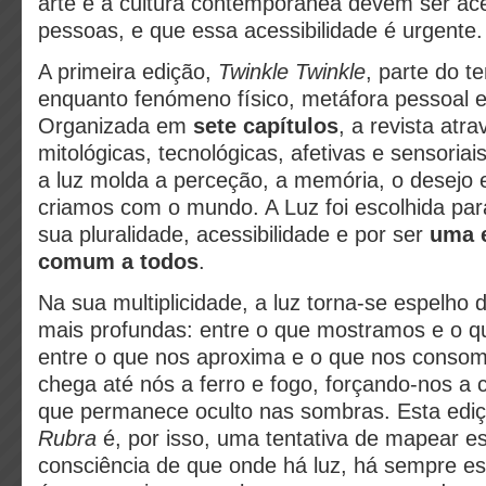
arte e a cultura contemporânea devem ser ace
pessoas, e que essa acessibilidade é urgente.
A primeira edição,
Twinkle Twinkle
, parte do 
enquanto fenómeno físico, metáfora pessoal e 
Organizada em
sete capítulos
, a revista at
mitológicas, tecnológicas, afetivas e sensoria
a luz molda a perceção, a memória, o desejo 
criamos com o mundo. A Luz foi escolhida para
sua pluralidade, acessibilidade e por ser
uma 
comum a todos
.
Na sua multiplicidade, a luz torna-se espelho
mais profundas: entre o que mostramos e o 
entre o que nos aproxima e o que nos consom
chega até nós a ferro e fogo, forçando-nos a c
que permanece oculto nas sombras. Esta edi
Rubra
é, por isso, uma tentativa de mapear e
consciência de que onde há luz, há sempre es