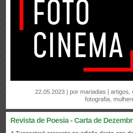
22.05.2023 | por
mariadias
|
artigos
,
fotografia
,
mulher
Revista de Poesia - Carta de Dezemb