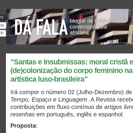
PT
blogue de cultura
EN
contemporânea
africana
FR
"Santas e Insubmissas: moral cristã 
(de)colonização do corpo feminino na
artística luso-brasileira"
Irá compor o número 02 (Julho-Dezembro) d
Tempo, Espaço e Linguagem
. A Revista rec
contribuições em fluxo contínuo de
artigos liv
resenhas
em português, inglês e espanhol.
Proposta
: