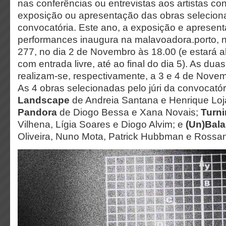
nas conferências ou entrevistas aos artistas co
exposição ou apresentação das obras selecion
convocatória. Este ano, a exposição e apresen
performances inaugura na malavoadora.porto,
277, no dia 2 de Novembro às 18.00 (e estará a
com entrada livre, até ao final do dia 5). As dua
realizam-se, respectivamente, a 3 e 4 de Novemb
As 4 obras selecionadas pelo júri da convocató
Landscape
de Andreia Santana e Henrique Loj
Pandora
de Diogo Bessa e Xana Novais;
Turn
Vilhena, Lígia Soares e Diogo Alvim; e
(Un)Bal
Oliveira, Nuno Mota, Patrick Hubbman e Rossan