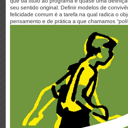
que dá título ao programa é quase uma definição
seu sentido original. Definir modelos de convivê
felicidade comum é a tarefa na qual radica o obj
pensamento e de prática a que chamamos “polít