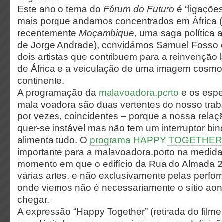
Este ano o tema do
Fórum do Futuro
é “ligaçõe
mais porque andamos concentrados em África 
recentemente
Moçambique
, uma saga política a
de Jorge Andrade), convidámos Samuel Fosso 
dois artistas que contribuem para a reinvenção b
de África e a veiculação de uma imagem cosmo
continente.
A​ ​programação​ ​da​
​malavoadora.porto​ ​
e​ ​os​ ​esp
​mala​ ​voadora​ ​são duas​ ​vertentes​ ​do​ ​nosso​ ​trab
por​ ​vezes,​ ​coincidentes​ ​– porque​ ​a​ ​nossa relação
quer-se​ ​instável​ ​mas​ ​não​ ​tem​ ​um​ ​interruptor​ ​biná
alimenta​ ​tudo. O
programa HAPPY TOGETHER
importante para a malavoadora.porto na medid
momento em que o edifício da Rua do Almada 
várias artes, e não exclusivamente pelas perform
onde viemos não é necessariamente o sítio a
chegar.
A expressão “Happy Together” (retirada do film