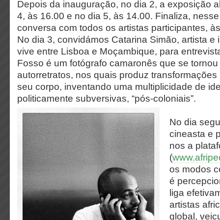
Depois da inauguração, no dia 2, a exposição a
4, às 16.00 e no dia 5, às 14.00. Finaliza, nes
conversa com todos os artistas participantes, às
No dia 3, convidámos Catarina Simão, artista e 
vive entre Lisboa e Moçambique, para entrevis
Fosso é um fotógrafo camaronês que se tornou
autorretratos, nos quais produz transformações
seu corpo, inventando uma multiplicidade de id
politicamente subversivas, “pós-coloniais”.
No dia segu
cineasta e 
nos a plata
(
www.afripe
os modos co
é percepci
liga efetiva
artistas afr
global, vei