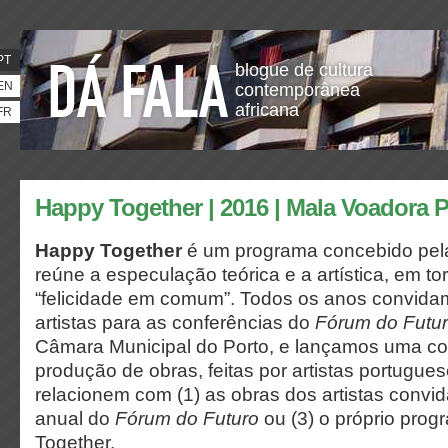
PT
blogue de cultura
EN
contemporânea
africana
FR
Happy Together | 2016 | Mala Voadora 
Happy Together
é um programa concebido pel
reúne a especulação teórica e a artística, em to
“felicidade em comum”. Todos os anos convida
artistas para as conferências do
Fórum do Futu
Câmara Municipal do Porto, e lançamos uma co
produção de obras, feitas por artistas portugue
relacionem com (1) as obras dos artistas convid
anual do
Fórum do Futuro
ou (3) o próprio pro
Together
.