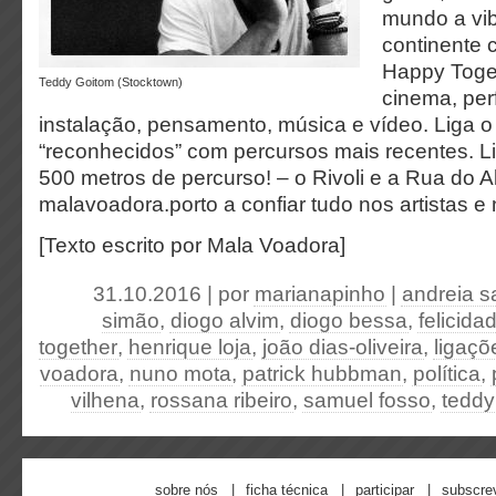
mundo a vi
continente 
Happy Togeth
Teddy Goitom (Stocktown)
cinema, per
instalação, pensamento, música e vídeo. Liga o 
“reconhecidos” com percursos mais recentes. L
500 metros de percurso! – o Rivoli e a Rua do 
malavoadora.porto a confiar tudo nos artistas e 
[Texto escrito por Mala Voadora]
31.10.2016 | por
marianapinho
|
andreia s
simão
,
diogo alvim
,
diogo bessa
,
felicid
together
,
henrique loja
,
joão dias-oliveira
,
ligaçõ
voadora
,
nuno mota
,
patrick hubbman
,
política
,
vilhena
,
rossana ribeiro
,
samuel fosso
,
teddy
sobre nós
ficha técnica
participar
subscre