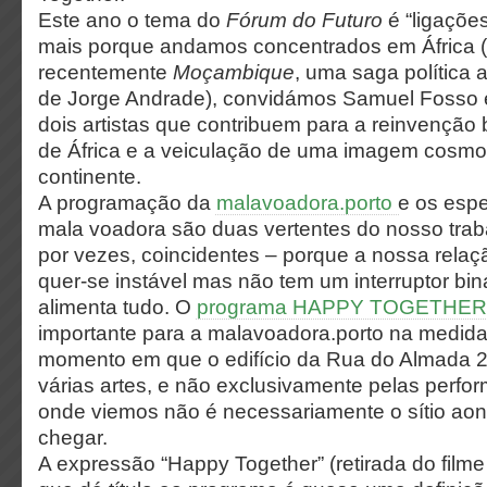
Este ano o tema do
Fórum do Futuro
é “ligaçõe
mais porque andamos concentrados em África 
recentemente
Moçambique
, uma saga política a
de Jorge Andrade), convidámos Samuel Fosso 
dois artistas que contribuem para a reinvenção b
de África e a veiculação de uma imagem cosmo
continente.
A​ ​programação​ ​da​
​malavoadora.porto​ ​
e​ ​os​ ​esp
​mala​ ​voadora​ ​são duas​ ​vertentes​ ​do​ ​nosso​ ​trab
por​ ​vezes,​ ​coincidentes​ ​– porque​ ​a​ ​nossa relação
quer-se​ ​instável​ ​mas​ ​não​ ​tem​ ​um​ ​interruptor​ ​biná
alimenta​ ​tudo. O
programa HAPPY TOGETHER
importante para a malavoadora.porto na medid
momento em que o edifício da Rua do Almada 
várias artes, e não exclusivamente pelas perform
onde viemos não é necessariamente o sítio a
chegar.
A expressão “Happy Together” (retirada do film