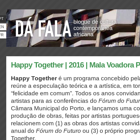
PT
blogue de cultura
EN
contemporânea
africana
FR
Happy Together | 2016 | Mala Voadora 
Happy Together
é um programa concebido pel
reúne a especulação teórica e a artística, em to
“felicidade em comum”. Todos os anos convida
artistas para as conferências do
Fórum do Futu
Câmara Municipal do Porto, e lançamos uma co
produção de obras, feitas por artistas portugue
relacionem com (1) as obras dos artistas convid
anual do
Fórum do Futuro
ou (3) o próprio pro
Together
.