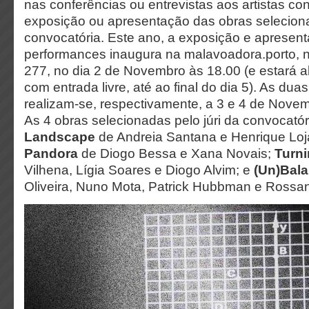
nas conferências ou entrevistas aos artistas co
exposição ou apresentação das obras selecion
convocatória. Este ano, a exposição e apresen
performances inaugura na malavoadora.porto,
277, no dia 2 de Novembro às 18.00 (e estará a
com entrada livre, até ao final do dia 5). As dua
realizam-se, respectivamente, a 3 e 4 de Novemb
As 4 obras selecionadas pelo júri da convocató
Landscape
de Andreia Santana e Henrique Loj
Pandora
de Diogo Bessa e Xana Novais;
Turn
Vilhena, Lígia Soares e Diogo Alvim; e
(Un)Bal
Oliveira, Nuno Mota, Patrick Hubbman e Rossan