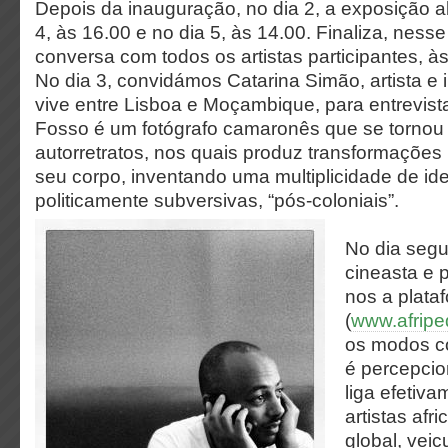
Depois da inauguração, no dia 2, a exposição a
4, às 16.00 e no dia 5, às 14.00. Finaliza, nes
conversa com todos os artistas participantes, às
No dia 3, convidámos Catarina Simão, artista e 
vive entre Lisboa e Moçambique, para entrevis
Fosso é um fotógrafo camaronês que se tornou
autorretratos, nos quais produz transformações
seu corpo, inventando uma multiplicidade de id
politicamente subversivas, “pós-coloniais”.
No dia segu
cineasta e 
nos a plata
(
www.afripe
os modos co
é percepci
liga efetiva
artistas afr
global, vei