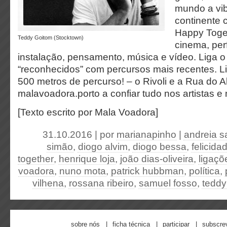
mundo a vi
continente 
Happy Togeth
Teddy Goitom (Stocktown)
cinema, per
instalação, pensamento, música e vídeo. Liga o 
“reconhecidos” com percursos mais recentes. L
500 metros de percurso! – o Rivoli e a Rua do 
malavoadora.porto a confiar tudo nos artistas e 
[Texto escrito por Mala Voadora]
31.10.2016 | por
marianapinho
|
andreia s
simão
,
diogo alvim
,
diogo bessa
,
felicid
together
,
henrique loja
,
joão dias-oliveira
,
ligaçõ
voadora
,
nuno mota
,
patrick hubbman
,
política
,
vilhena
,
rossana ribeiro
,
samuel fosso
,
teddy
sobre nós
ficha técnica
participar
subscre