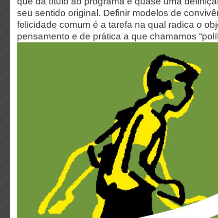
que dá título ao programa é quase uma definição
seu sentido original. Definir modelos de convivê
felicidade comum é a tarefa na qual radica o obj
pensamento e de prática a que chamamos “polít