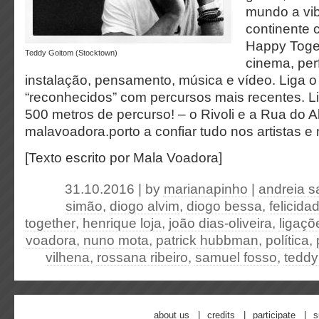
mundo a vi
continente 
Happy Togeth
Teddy Goitom (Stocktown)
cinema, per
instalação, pensamento, música e vídeo. Liga o 
“reconhecidos” com percursos mais recentes. L
500 metros de percurso! – o Rivoli e a Rua do 
malavoadora.porto a confiar tudo nos artistas e 
[Texto escrito por Mala Voadora]
31.10.2016 | by
marianapinho
|
andreia s
simão
,
diogo alvim
,
diogo bessa
,
felicid
together
,
henrique loja
,
joão dias-oliveira
,
ligaçõ
voadora
,
nuno mota
,
patrick hubbman
,
política
,
vilhena
,
rossana ribeiro
,
samuel fosso
,
teddy
about us
credits
participate
s