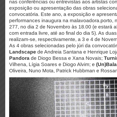
nas conferências ou entrevistas aos artistas co
exposição ou apresentação das obras selecion
convocatória. Este ano, a exposição e apresen
performances inaugura na malavoadora.porto,
277, no dia 2 de Novembro às 18.00 (e estará a
com entrada livre, até ao final do dia 5). As dua
realizam-se, respectivamente, a 3 e 4 de Novemb
As 4 obras selecionadas pelo júri da convocató
Landscape
de Andreia Santana e Henrique Loj
Pandora
de Diogo Bessa e Xana Novais;
Turn
Vilhena, Lígia Soares e Diogo Alvim; e
(Un)Bal
Oliveira, Nuno Mota, Patrick Hubbman e Rossan