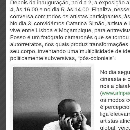
Depois da inauguração, no dia 2, a exposição a
4, às 16.00 e no dia 5, às 14.00. Finaliza, nes
conversa com todos os artistas participantes, às
No dia 3, convidámos Catarina Simão, artista e 
vive entre Lisboa e Moçambique, para entrevis
Fosso é um fotógrafo camaronês que se tornou
autorretratos, nos quais produz transformações
seu corpo, inventando uma multiplicidade de id
politicamente subversivas, “pós-coloniais”.
No dia segu
cineasta e 
nos a plata
(
www.afripe
os modos co
é percepci
liga efetiva
artistas afr
global, vei