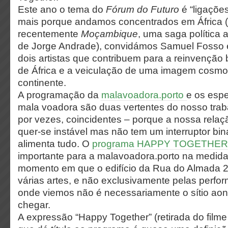
Este ano o tema do
Fórum do Futuro
é “ligaçõe
mais porque andamos concentrados em África 
recentemente
Moçambique
, uma saga política a
de Jorge Andrade), convidámos Samuel Fosso 
dois artistas que contribuem para a reinvenção b
de África e a veiculação de uma imagem cosmo
continente.
A​ ​programação​ ​da​
​malavoadora.porto​ ​
e​ ​os​ ​esp
​mala​ ​voadora​ ​são duas​ ​vertentes​ ​do​ ​nosso​ ​trab
por​ ​vezes,​ ​coincidentes​ ​– porque​ ​a​ ​nossa relação
quer-se​ ​instável​ ​mas​ ​não​ ​tem​ ​um​ ​interruptor​ ​biná
alimenta​ ​tudo. O
programa HAPPY TOGETHER
importante para a malavoadora.porto na medid
momento em que o edifício da Rua do Almada 
várias artes, e não exclusivamente pelas perform
onde viemos não é necessariamente o sítio a
chegar.
A expressão “Happy Together” (retirada do film