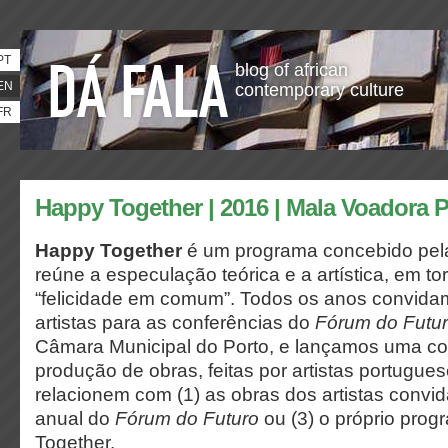
PT
blog of african
EN
contemporary culture
FR
Happy Together | 2016 | Mala Voadora 
Happy Together
é um programa concebido pel
reúne a especulação teórica e a artística, em to
“felicidade em comum”. Todos os anos convida
artistas para as conferências do
Fórum do Futu
Câmara Municipal do Porto, e lançamos uma co
produção de obras, feitas por artistas portugue
relacionem com (1) as obras dos artistas convid
anual do
Fórum do Futuro
ou (3) o próprio pro
Together
.