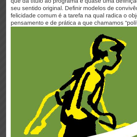
que dá título ao programa é quase uma definição
seu sentido original. Definir modelos de convivê
felicidade comum é a tarefa na qual radica o obj
pensamento e de prática a que chamamos “polít