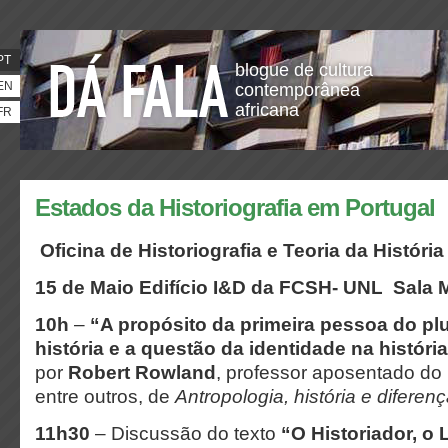
PT
blogue de cultura
EN
contemporânea
africana
FR
Estados da Historiografia em Portugal
Oficina de Historiografia e Teoria da História
15 de Maio
Edifício I&D da FCSH- UNL
Sala 
10h
–
“A propósito da primeira pessoa do plu
história e a questão da identidade na históri
por
Robert Rowland
, professor aposentado do 
entre outros, de
Antropologia, história e diferen
11h30
– Discussão do texto
“O Historiador, o L