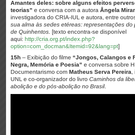
Amantes deles: sobre alguns efeitos pervers
teorias”
e conversa com a autora
Ângela Mira
investigadora do CRIA-IUL e autora, entre outro
sua alma às sedes etéreas: representações do 
de Quinhentos.
[texto encontra-se disponível
aqui:
http://cria.org.pt/index.php?
option=com_docman&Itemid=92&lang=pt
]
15h
– Exibição do filme
“Jongos, Calangos e F
Negra, Memória e Poesia”
e conversa sobre Hi
Documentarismo com
Matheus Serva Pereira
,
UNL e co-organizador do livro
Caminhos da liber
abolição e do pós-abolição no Brasil
.