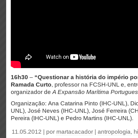
16h30
–
“Questionar a história do império p
Ramada Curto
, professor na FCSH-UNL e, entre
organizador de
A Expansão Marítima Portugues
Organização: Ana Catarina Pinto (IHC-UNL), Di
UNL), José Neves (IHC-UNL), José Ferreira (
Pereira (IHC-UNL) e Pedro Martins (IHC-UNL).
11.05.2012 | por
martacacador
|
antropologia
,
h