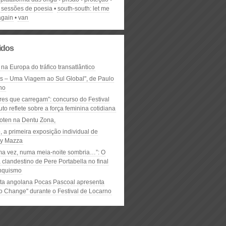
sessões de poesia
south-south: let me
again
van
lidos
 na Europa do tráfico transatlântico
ós – Uma Viagem ao Sul Global", de Paulo
ho
res que carregam”: concurso do Festival
to reflete sobre a força feminina cotidiana
oten na Dentu Zona,
, a primeira exposição individual de
y Mazza
ma vez, numa meia-noite sombria…”: O
clandestino de Pere Portabella no final
nquismo
ta angolana Pocas Pascoal apresenta
to Change" durante o Festival de Locarno