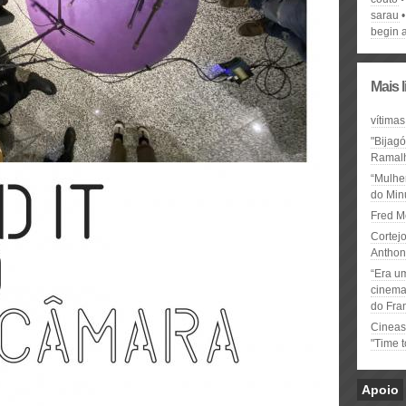
sarau
begin 
Mais 
vítimas
"Bijag
Ramal
“Mulhe
do Minu
Fred M
Cortejo
Anthon
“Era u
cinema 
do Fra
Cineas
"Time 
Apoio