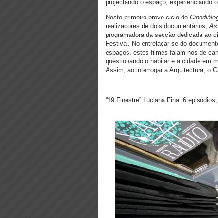
projectando o espaço, experienciando o
Neste primeiro breve ciclo de
Cinediálo
realizadores de dois documentários,
As
programadora da secção dedicada ao ci
Festival. No entrelaçar-se do document
espaços, estes filmes falam-nos de cam
questionando o habitar e a cidade em m
Assim, ao interrogar a Arquitectura, o
“19 Finestre” Luciana Fina 6 episódios