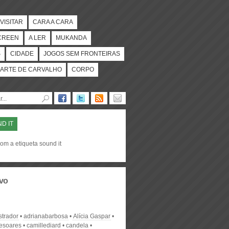
VISITAR
CARA A CARA
CREEN
A LER
MUKANDA
S
CIDADE
JOGOS SEM FRONTEIRAS
ARTE DE CARVALHO
CORPO
D IT
om a etiqueta sound it
vo
strador
adrianabarbosa
Alícia Gaspar
desoares
camillediard
candela