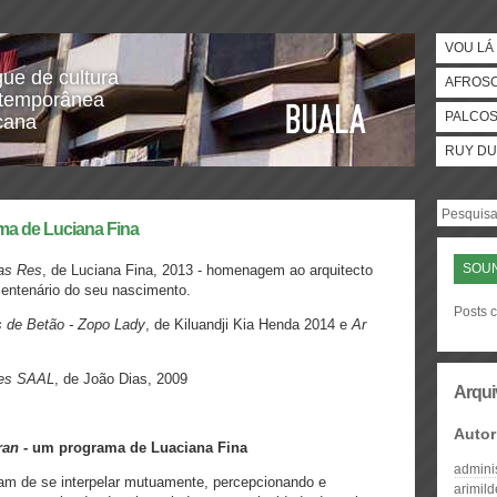
VOU LÁ 
gue de cultura
AFROS
temporânea
PALCO
icana
RUY DU
ma de Luciana Fina
SOUN
as Res
, de Luciana Fina, 2013 - homenagem ao arquitecto
centenário do seu nascimento.
Posts c
s de Betão - Zopo Lady
, de Kiluandji Kia Henda 2014 e
Ar
es SAAL
, de João Dias, 2009
Arqui
Autor
ran
- um programa de Luaciana Fina
admini
ram de se interpelar mutuamente, percepcionando e
arimil