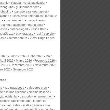
nasanto
claudiar
cristinasalvador
scabagulho
guilhermecartaxo
iobovino
joanapereira
joanapires
ayanda
luisestevao
mariadias
marialuz
ana
marianapinho
mariapicarra
rata
martacacador
martalanca
estre
nadinesiegert
Nélida Brito
gelaSouza
otavioraposo
raul f. curvelo
masio
samirapereira
Victor Hugo Lopes
 2026
Julho 2026
Junho 2026
Maio
Abril 2026
Março 2026
Fevereiro 2026
o 2026
Dezembro 2025
Novembro 2025
ro 2025
Setembro 2025
etas
is
azu nwagbogu
baloberos crew
 de estudos aficanos
cinema italiano
ação ocidental
desporto
empowerment
in)fluxo: transitoriedade
fotografia
na
hindi zahra
mattia denisse
mia
plataforma das ongd
prisão
proteção