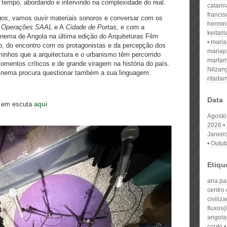
 tempo, abordando e intervindo na complexidade do real.
catari
franci
gos
, vamos ouvir materiais sonoros e conversar com os
hermin
 Operações SAAL
e A
Cidade de Portas,
e com a
keitam
nema de Angola na última edição do Arquiteturas Film
mari
o, do encontro com os protagonistas e da percepção dos
mariap
inhos que a arquitectura e o urbanismo têm percorrido
martam
omentos críticos e de grande viragem na história do país.
Nilzan
 Cinema procura questionar também a sua linguagem.
ritada
Data
, em escuta
aqui
Agosto
2026
Janeir
Outub
Etiqu
ana pa
centro
civiliz
fluxos(
angola
couto