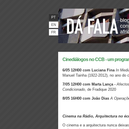
PT
blo
EN
con
afr
FR
Cinediálogos no CCB - um progra
6/05 12H00 com Luciana Fina
In Medi
Manuel Tainha (1922-2012), no ano do 
7/05 12H00 com Marta Lança -
Afecto
Condicionado
, de Fradique 2020
8/05 16H00 com João Dias
A Operaçõ
Cinema na Rádio, Arquitectura no éc
O cinema e a arquitectura nunca deixa