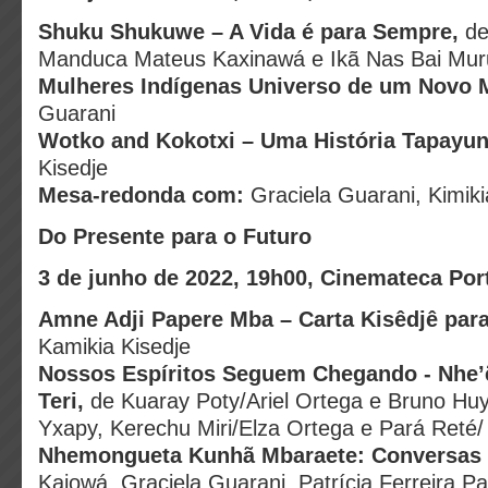
Shuku Shukuwe – A Vida é para Sempre,
de
Manduca Mateus Kaxinawá e Ikã Nas Bai Mur
Mulheres Indígenas Universo de um Novo 
Guarani
Wotko and Kokotxi – Uma História Tapayu
Kisedje
Mesa-redonda com:
Graciela Guarani, Kimiki
Do Presente para o Futuro
3 de junho de 2022, 19h00, Cinemateca Po
Amne Adji Papere Mba – Carta Kisêdjê par
Kamikia Kisedje
Nossos Espíritos Seguem Chegando - Nhe’
Teri
,
de Kuaray Poty/Ariel Ortega e Bruno Hu
Yxapy, Kerechu Miri/Elza Ortega e Pará Reté
Nhemongueta Kunhã Mbaraete: Conversas n
Kaiowá, Graciela Guarani, Patrícia Ferreira P