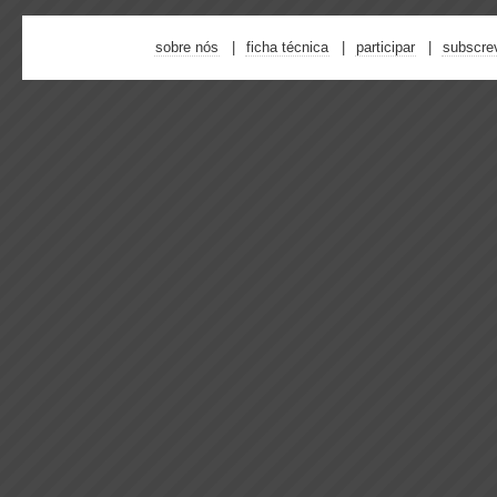
sobre nós
ficha técnica
participar
subscre