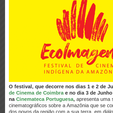
O festival, que decorre nos dias 1 e 2 de 
de Cinema de Coimbra
e no dia 3 de Junho 
na
Cinemateca Portuguesa
,
apresenta uma s
cinematográficos sobre a Amazônia que se co
dos povos da região com a sua terra, em diá