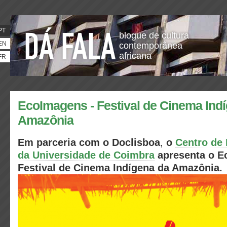
PT
blogue de cultura
EN
contemporânea
africana
FR
EcoImagens - Festival de Cinema Ind
Amazônia
Em parceria com o
Doclisboa
,
o
Centro de 
da Universidade de Coimbra
apresenta o
E
Festival de Cinema Indígena da Amazônia.