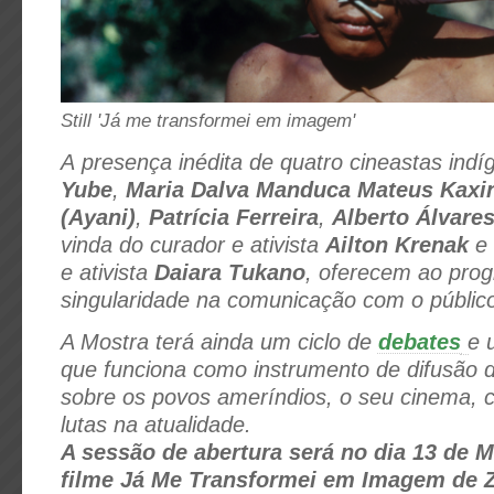
Still 'Já me transformei em imagem'
A presença inédita de quatro cineastas ind
Yube
,
Maria Dalva Manduca Mateus Kaxi
(Ayani)
,
Patrícia Ferreira
,
Alberto Álvare
vinda do curador e ativista
Ailton Krenak
e 
e ativista
Daiara Tukano
, oferecem ao pro
singularidade na comunicação com o públic
A Mostra terá ainda um ciclo de
debates
e 
que funciona como instrumento de difusão 
sobre os povos ameríndios, o seu cinema, 
lutas na atualidade.
A sessão de abertura será no dia 13 de 
filme Já Me Transformei em Imagem de 