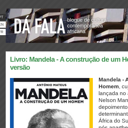
PT
blogue de cultura
EN
contemporânea
africana
FR
Livro: Mandela - A construção de um
versão
Mandela - 
Homem
, c
lançada no 
Nelson Man
depoimentos
determinant
África do Su
pós aparthe