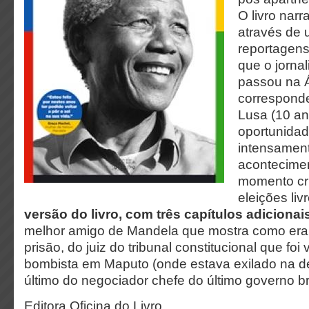
O livro nar
através de
reportagen
que o jorna
passou na Á
correspond
Lusa (10 a
oportunidad
intensamen
acontecimen
momento cru
eleições liv
versão
do livro, com três capítulos adicionai
melhor amigo de Mandela que mostra como era o
prisão, do juiz do tribunal constitucional que foi
bombista em Maputo (onde estava exilado na d
último do negociador chefe do último governo b
Editora Oficina do Livro