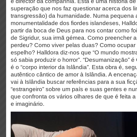
e director da companhia. Esta é uma história de 
superação que nos faz questionar acerca dos li
transgressão) da humanidade. Numa pequena a
monumentalidade dos fiordes islandeses, Halld
partir da boca de Deus para nos contar como foi
de Sigridur, sua irmã gémea. Como preencher 
perdeu? Como viver pelas duas? Como ocupar o
espelho? Halldora diz-nos que “O mundo mostr
só sabia produzir o horror”. “Desumanização” é 
é o “corpo interior da Islândia”. Esta obra é, se
autêntico cântico de amor à Islândia. A encenaç
vai à Islândia buscar referências para a sua ficç
“estrangeiro” sobre um país e suas gentes e num
que confronta os vários olhares de que é feita a 
e imaginário.