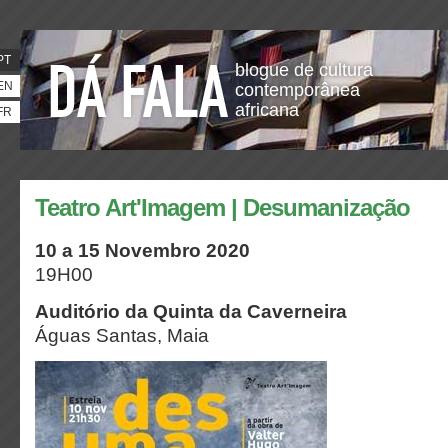
PT
blogue de cultura
EN
contemporânea
africana
FR
Teatro Art'Imagem | Desumanização
10 a 15 Novembro 2020
19H00
Auditório da Quinta da Caverneira
Águas Santas, Maia