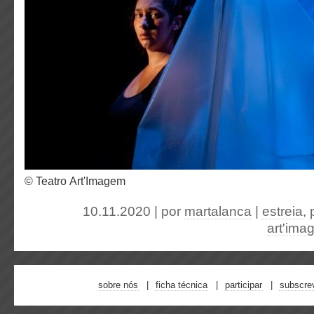
© Teatro Art'Imagem
10.11.2020 | por
martalanca
|
estreia
,
art'ima
sobre nós
ficha técnica
participar
subscre