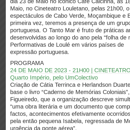
dia 23 de Maio no icónico Café Calcinha, às 1
Maio, no Cineteatro Louletano, pelas 21h00, o
espectáculos de Cabo Verde, Moçambique e Br
primeira vez, teremos a presença de um grup
portuguesa. O Tanto Mar é fruto de práticas ar
desenvolvidas ao longo do ano pela “folha de 
Performativas de Loulé em vários países de
expressão portuguesa.
PROGRAMA
24 DE MAIO DE 2023 - 21H00 | CINETEAT
Quarto Império, pelo UmColectivo
Criação de Cátia Terrinca e Herlandson Duarte
base o livro “Caderno de Memórias Coloniais”,
Figueiredo, que a organização descreve sim
“uma obra literária e um documento que comp
factos, acontecimentos efetivamente ocorrido
pela então pequena Isabela, regressada de 
urgência da ponte aérea”.