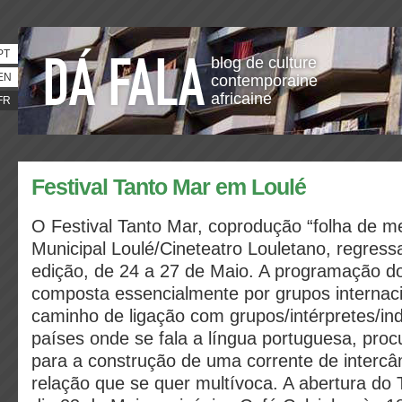
PT
blog de culture
EN
contemporaine
africaine
FR
Festival Tanto Mar em Loulé
O Festival Tanto Mar, coprodução “folha de 
Municipal Loulé/Cineteatro Louletano, regress
edição, de 24 a 27 de Maio. A programação do
composta essencialmente por grupos internacio
caminho de ligação com grupos/intérpretes/ind
países onde se fala a língua portuguesa, proc
para a construção de uma corrente de interc
relação que se quer multívoca. A abertura do