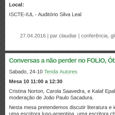
Local:
I
SCTE-IUL - A
uditório Silva Leal
27.04.2016 | par
claudiar
|
conferência
,
g
Conversas a não perder no FOLIO, Ó
Sabado, 24-10
Tenda Autores
Mesa 10
11:00 a 12:30
Cristina Norton, Carola Saavedra, e Kalaf Ep
moderação de João Paulo Sacadura.
Nesta mesa pretendemos discutir literatura e 
uma escritora luso-argentina, uma escritora chi