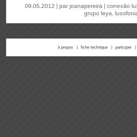
09.05.2012 | par
joanapereira
|
conexão lu
grupo leya
,
lusofoni
à propos
fiche technique
participer