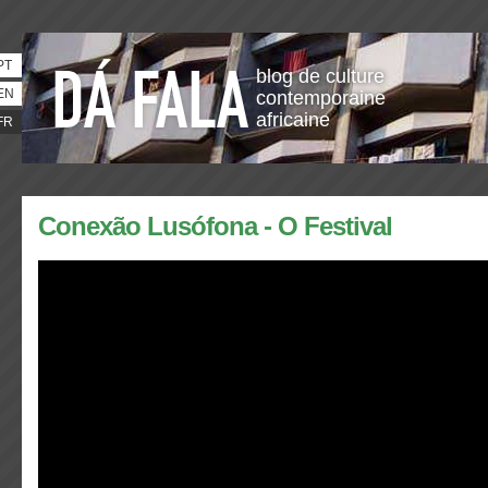
PT
blog de culture
EN
contemporaine
africaine
FR
Conexão Lusófona - O Festival